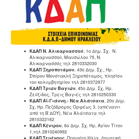
Κοινοτικής
Φροντίδας
(Κ.Α.Π.Η.)
Κέντρα
Δημιουργικής
Απασχόλησης
Παιδιών
ΚΔΑΠ
Ν
.
Αλικαρνασσού
, 1ο Δημ. Σχ. Ν.
(Κ.Δ.Α.Π.)
Αλικαρνασσού, Μαυσώλου 75, Ν.
Κέντρα
Αλικαρνασσός τηλ 2810332030
Ημερήσιας
ΚΔΑΠ
Ξηρο
π
οτάμου
, 43ο Δημ. Σχ., Ηρ.
Φροντίδας
Σπύρου Μουστακλή Ξηροπόταμος, πλησίον
Ηλικιωμένων
του κολυμβητηρίου τηλ 2810372977
(Κ.Η.Φ.Η.)
ΚΔΑΠ
Τριών
Βαγιών
, 45ο Δημ. Σχ, Ηρ.
Ζεύξιδος, Τρεις Βαγιές τηλ 2810250330
Κ.Δ.Α.Π.Α.μεΑ.
ΚΔΑΠ
Αϊ
-
Γιάννη
,
-
Νέα
Αλάτσατα
, 20ο Δημ.
Αδειοδότηση
Σχ, Ηρ. Πεζόδρομος Ορφέως 3, (απέναντι
&
από τη Β΄ΔΟY), Νέα Αλάτσατα τηλ
Έλεγχος
2810322162
Βρεφονηπιακών
ΚΔΑΠ
Κέντρου
, 6ο Δημ. Σχ. Ηρ, Αγίου Τίτου
Σταθμών
1,τηλ 2810240992
ΚΔΑΠ
Τεμένους
, Προφήτη Ηλία, Δημοτική
Δημοτικό