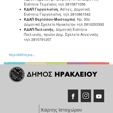
Ενότητα Τεμένους τηλ 2810871056
Ιατρείο
ΚΔΑΠ
Γοργολαϊνη
, Ασίτες, Δημοτική
Ξενώνας
Ενότητα Γοργολαΐνη, τηλ 2810861542
Φιλοξενίας
ΚΔΑΠ
Θερίσσου
-
Μασταμ
π
ά
, Ηρ. 30ο
Γυναικών
Δημοτικό Σχολείο Ηρακλείου τηλ 2810253392
ΚΔΑΠ
Παλιανής
, Δημοτική Ενότητα
Κέντρο
Παλιανής, πρώην Δημ. Σχολείο Αυγενικής
Κοινότητας
τηλ 2810791207
Κοινωνικό
Φαρμακείο
περισσότερα...
Κοινωνικό
Παντοπωλείο
Ισότητα
των
Φύλων
Υγεία
Αυτόματοι
Απινιδωτές
Χάρτης Ιστοχώρου