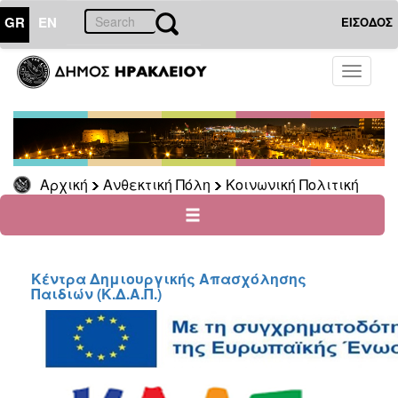
GR
EN
ΕΙΣΟΔΟΣ
ΑΝΘΕΚΤΙΚΗ
Toggle
ΠΟΛΗ
navigati
Κοινωνική
Πολιτική
Νέα
-
Αρχική
Ανθεκτική Πόλη
Κοινωνική Πολιτική
Ανακοινώσεις
Επιδόματα
&
Παροχές
για
Κέντρα Δημιουργικής Απασχόλησης
Παιδιών (Κ.Δ.Α.Π.)
Οικονομική
Αδυναμία
&
Φυσικές
Καταστροφές
Κέντρα