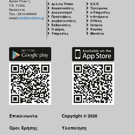
Αγίου Τίτου 1,
Δελτία Τύπου
Κ.Ε.Π.
Τ.Κ. 71202,
Ανακοινώσεις
Τηλέφωνα
Ηράκλειο
Ο
Διαγωνισμοί
e-Υπηρεσίες
Τηλ.: 2813-409000
ΤΟΠΟΣ
Προσλήψεις
e-Αιτήματα
email:
info@heraklion.gr
ΜΑΣ
Διαβουλεύσεις
Η Πόλη
Εκδηλώσεις
Ιστορία
Ο Δήμος
Κνωσός
Ο
Υπηρεσίες
Μουσεία
ΔΗΜΟΣ
ΠΟΛΙΤΙΣΜΟΣ
Επικοινωνία
Copyright © 2026
Όροι Χρήσης
Υλοποίηση