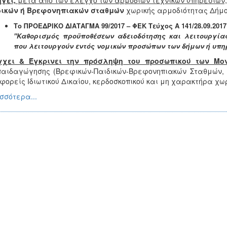
γεί,
μετά απο των έλεγχο των αρμοδίων τεχνικών υπηρεσιών, 
δικών ή Βρεφονηπιακών σταθμών
χωρικής αρμοδιότητας Δήμ
Το ΠΡΟΕΔΡΙΚΟ ΔΙΑΤΑΓΜΑ 99/2017 – ΦΕΚ Τεύχος Α 141/28.09.201
"Καθορισμός προϋποθέσεων αδειοδότησης και λειτουργί
που λειτουργούν εντός νομικών προσώπων των δήμων ή υπη
γχει & Έγκρινει την πρόσληψη του προσωπικού
των Μο
παιδαγώγησης (Βρεφικών-Παιδικών-Βρεφονηπιακών Σταθμών,
φορείς Ιδιωτικού Δικαίου, κερδοσκοπικού και μη χαρακτήρα χ
σσότερα...