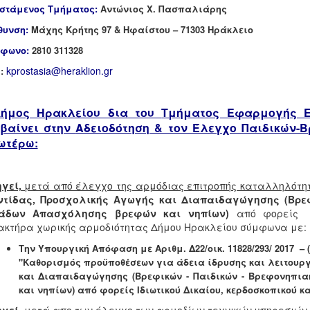
στάμενος Τμήματος:
Αντώνιος Χ. Πασπαλιάρης
θυνση:
Μάχης Κρήτης 97 & Ηφαίστου – 71303 Ηράκλειο
φωνο:
2810 311328
kprostasia@heraklion.gr
l:
ήμος Ηρακλείου δια του
Τμήματος Εφαρμογής Επ
βαίνει στην
Αδειοδότηση & τον Έλεγχο Παιδικών-
ωτέρω:
γεί,
μετά από έλεγχο της αρμόδιας επιτροπής καταλληλότητα
ντίδας, Προσχολικής Αγωγής και Διαπαιδαγώγησης (Βρε
άδων Απασχόλησης βρεφών και νηπίων)
από φορείς
κτήρα χωρικής αρμοδιότητας Δήμου Ηρακλείου σύμφωνα με:
Την Υπουργική Απόφαση με
Αριθμ. Δ22/οικ. 11828/293/ 2017 –
"Καθορισμός προϋποθέσεων για άδεια ίδρυσης και λειτουρ
και Διαπαιδαγώγησης (Βρεφικών - Παιδικών - Βρεφονηπ
και νηπίων) από φορείς Ιδιωτικού Δικαίου, κερδοσκοπικού κ