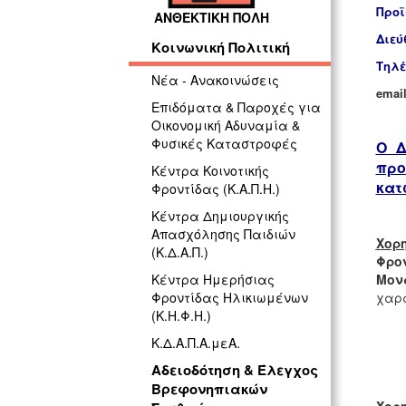
Προϊ
ΑΝΘΕΚΤΙΚΗ ΠΟΛΗ
Διεύ
Κοινωνική Πολιτική
Τηλέ
Νέα - Ανακοινώσεις
emai
Επιδόματα & Παροχές για
Οικονομική Αδυναμία &
Φυσικές Καταστροφές
Ο Δ
προ
Κέντρα Κοινοτικής
κατ
Φροντίδας (Κ.Α.Π.Η.)
Κέντρα Δημιουργικής
Απασχόλησης Παιδιών
Χορη
(Κ.Δ.Α.Π.)
Φρο
Μον
Κέντρα Ημερήσιας
χαρα
Φροντίδας Ηλικιωμένων
(Κ.Η.Φ.Η.)
Κ.Δ.Α.Π.Α.μεΑ.
Αδειοδότηση & Έλεγχος
Βρεφονηπιακών