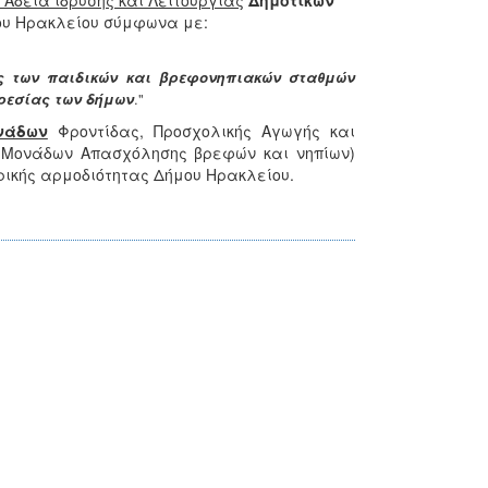
Άδεια ίδρυσης και Λειτουργίας
Δημοτικών
ου Ηρακλείου
σύμφωνα με:
7
ας των παιδικών και βρεφονηπιακών σταθμών
ρεσίας των δήμων
."
νάδων
Φροντίδας, Προσχολικής Αγωγής και
 Μονάδων Απασχόλησης βρεφών και νηπίων)
ωρικής αρμοδιότητας Δήμου Ηρακλείου.