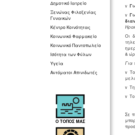
Δημοτικό Ιατρείο
v
Γι
Ξενώνας Φιλοξενίας
v
Γι
Γυναικών
δια
Ηρακ
Κέντρο Κοινότητας
Οι 
Κοινωνικό Φαρμακείο
τηλε
Κοινωνικό Παντοπωλείο
ημερ
& ώρ
Ισότητα των Φύλων
Για 
Υγεία
v Το
Αυτόματοι Απινιδωτές
μελ
v Τη
v Το
Σε π
μπο
Ο ΤΟΠΟΣ ΜΑΣ
προσ