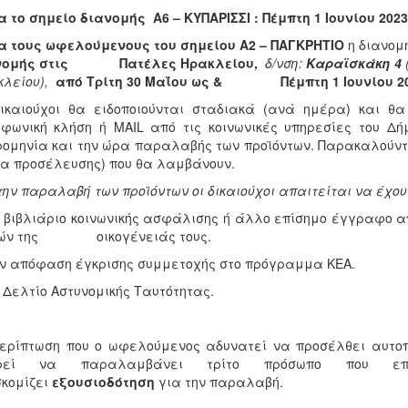
α το σημείο διανομής
A
6 – ΚΥΠΑΡΙΣΣ
Ι : Πέμπτη 1 Ιουνίου 2023
α τους ωφελούμενους του σημείου Α2 – ΠΑΓΚΡΗΤΙΟ
η διανομ
νομής στις Πατέλες Ηρακλείου,
δ/νση:
Καραϊσκάκη 4
λείου),
από Τρίτη 30 Μαΐου ως & Πέμπτη 1 Ιουνίου 20
δικαιούχοι θα ειδοποιούνται σταδιακά (ανά ημέρα) και θ
φωνική κλήση ή MAIL από τις κοινωνικές υπηρεσίες του Δή
ομηνία και την ώρα παραλαβής των προϊόντων. Παρακαλούντα
α προσέλευσης) που θα λαμβάνουν.
την παραλαβή των προϊόντων οι δικαιούχοι απαιτείται να έχου
 βιβλιάριο κοινωνικής ασφάλισης ή άλλο επίσημο έγγραφο απ’ 
ών της οικογένειάς τους.
ν απόφαση έγκρισης συμμετοχής στο πρόγραμμα ΚΕΑ.
 Δελτίο Αστυνομικής Ταυτότητας.
ερίπτωση που ο ωφελούμενος αδυνατεί να προσέλθει αυτοπ
ρεί να παραλαμβάνει τρίτο πρόσωπο που επ
κομίζει
εξουσιοδότηση
για την παραλαβή.