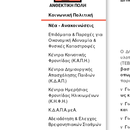
ΑΝΘΕΚΤΙΚΗ ΠΟΛΗ
Κοινωνική Πολιτική
ΓΡ
Νέα - Ανακοινώσεις
Επιδόματα & Παροχές για
Οικονομική Αδυναμία &
Φυσικές Καταστροφές
Ο Δή
Κέντρα Κοινοτικής
υλ
Φροντίδας (Κ.Α.Π.Η.)
(ΤΕΒ
βασ
Κέντρα Δημιουργικής
οπω
Απασχόλησης Παιδιών
παρ
(Κ.Δ.Α.Π.)
v
Γι
Κέντρα Ημερήσιας
ως 
Φροντίδας Ηλικιωμένων
(Κ.Η.Φ.Η.)
v
Γι
και
Κ.Δ.Α.Π.Α.μεΑ.
v
Γι
Αδειοδότηση & Έλεγχος
Βρεφονηπιακών Σταθμών
v
Γι