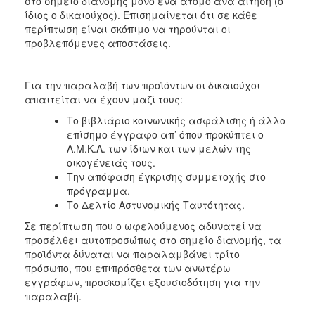
στο σημείο διανομής μόνο ένα άτομο ανά αίτηση (ο
ίδιος ο δικαιούχος). Επισημαίνεται ότι σε κάθε
Ο
περίπτωση είναι σκόπιμο να τηρούνται οι
ΤΟΠΟΣ
προβλεπόμενες αποστάσεις.
ΜΑΣ
Ο
Για την παραλαβή των προϊόντων οι δικαιούχοι
ΔΗΜΟΣ
απαιτείται να έχουν μαζί τους:
Το βιβλιάριο κοινωνικής ασφάλισης ή άλλο
ΠΟΛΙΤΙΣΜΟΣ
επίσημο έγγραφο απ’ όπου προκύπτει ο
Α.Μ.Κ.Α. των ίδιων και των μελών της
οικογένειάς τους.
Την απόφαση έγκρισης συμμετοχής στο
πρόγραμμα.
Το Δελτίο Αστυνομικής Ταυτότητας.
Σε περίπτωση που ο ωφελούμενος αδυνατεί να
προσέλθει αυτοπροσώπως στο σημείο διανομής, τα
προϊόντα δύναται να παραλαμβάνει τρίτο
πρόσωπο, που επιπρόσθετα των ανωτέρω
εγγράφων, προσκομίζει εξουσιοδότηση για την
παραλαβή.