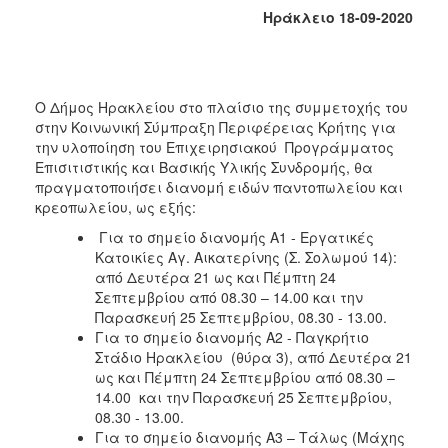
Κοινοτικής
Ηράκλειο 18-09-2020
Φροντίδας
(Κ.Α.Π.Η.)
Κέντρα
Δημιουργικής
Ο Δήμος Ηρακλείου στο πλαίσιο της συμμετοχής του
Απασχόλησης
στην Κοινωνική Σύμπραξη Περιφέρειας Κρήτης για
Παιδιών
την υλοποίηση του Επιχειρησιακού Προγράμματος
(Κ.Δ.Α.Π.)
Επισιτιστικής και Βασικής Υλικής Συνδρομής, θα
πραγματοποιήσει διανομή ειδών παντοπωλείου και
Κέντρα
κρεοπωλείου, ως εξής:
Ημερήσιας
Φροντίδας
Για το σημείο διανομής Α1 - Εργατικές
Ηλικιωμένων
Κατοικίες Αγ. Αικατερίνης (Σ. Σολωμού 14):
(Κ.Η.Φ.Η.)
από Δευτέρα 21 ως και Πέμπτη 24
Σεπτεμβρίου από 08.30 – 14.00 και την
Κ.Δ.Α.Π.Α.μεΑ.
Παρασκευή 25 Σεπτεμβρίου, 08.30 - 13.00.
Αδειοδότηση
Για το σημείο διανομής Α2 - Παγκρήτιο
&
Στάδιο Ηρακλείου (θύρα 3), από Δευτέρα 21
Έλεγχος
ως και Πέμπτη 24 Σεπτεμβρίου από 08.30 –
Βρεφονηπιακών
14.00 και την Παρασκευή 25 Σεπτεμβρίου,
Σταθμών
08.30 - 13.00.
Για το σημείο διανομής Α3 – Τάλως (Μάχης
Δημοτικό