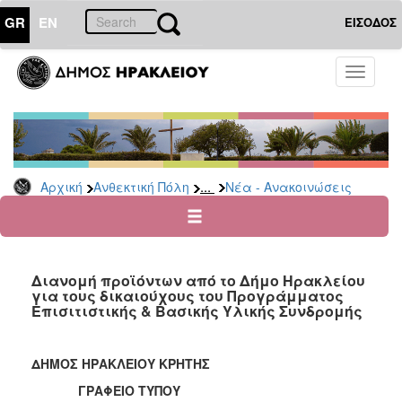
GR
EN
ΕΙΣΟΔΟΣ
ΑΝΘΕΚΤΙΚΗ
Toggle
ΠΟΛΗ
navigati
Κοινωνική
Πολιτική
Νέα
-
...
Αρχική
Ανθεκτική Πόλη
Νέα - Ανακοινώσεις
Ανακοινώσεις
Επιδόματα
&
Παροχές
Διανομή προϊόντων από το Δήμο Ηρακλείου
για
για τους δικαιούχους του Προγράμματος
Οικονομική
Επισιτιστικής & Βασικής Υλικής Συνδρομής
Αδυναμία
&
Φυσικές
ΔΗΜΟΣ ΗΡΑΚΛΕΙΟΥ ΚΡΗΤΗΣ
Καταστροφές
ΓΡΑΦΕΙΟ ΤΥΠΟΥ
Κέντρα