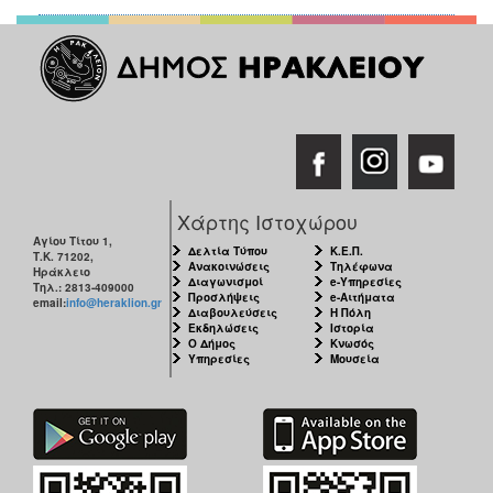
Χάρτης Ιστοχώρου
Αγίου Τίτου 1,
Δελτία Τύπου
Κ.Ε.Π.
Τ.Κ. 71202,
Ανακοινώσεις
Τηλέφωνα
Ηράκλειο
Διαγωνισμοί
e-Υπηρεσίες
Τηλ.: 2813-409000
Προσλήψεις
e-Αιτήματα
email:
info@heraklion.gr
Διαβουλεύσεις
Η Πόλη
Εκδηλώσεις
Ιστορία
Ο Δήμος
Κνωσός
Υπηρεσίες
Μουσεία