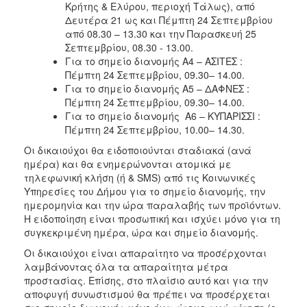
Κρήτης & Ελύρου, περιοχή Τάλως), από
Ιατρείο
Δευτέρα 21 ως και Πέμπτη 24 Σεπτεμβρίου
Ξενώνας
από 08.30 – 13.30 και την Παρασκευή 25
Φιλοξενίας
Σεπτεμβρίου, 08.30 - 13.00.
Γυναικών
Για το σημείο διανομής Α4 – ΑΣΙΤΕΣ :
Πέμπτη 24 Σεπτεμβρίου, 09.30– 14.00.
Κέντρο
Για το σημείο διανομής Α5 – ΔΑΦΝΕΣ :
Κοινότητας
Πέμπτη 24 Σεπτεμβρίου, 09.30– 14.00.
Κοινωνικό
Για το σημείο διανομής A6 – ΚΥΠΑΡΙΣΣΙ :
Φαρμακείο
Πέμπτη 24 Σεπτεμβρίου, 10.00– 14.30.
Κοινωνικό
Οι δικαιούχοι θα ειδοποιούνται σταδιακά (ανά
Παντοπωλείο
ημέρα) και θα ενημερώνονται ατομικά με
τηλεφωνική κλήση (ή & SMS) από τις Kοινωνικές
Ισότητα
Yπηρεσίες του Δήμου για το σημείο διανομής, την
των
ημερομηνία και την ώρα παραλαβής των προϊόντων.
Φύλων
Η ειδοποίηση είναι προσωπική και ισχύει μόνο για τη
Υγεία
συγκεκριμένη ημέρα, ώρα και σημείο διανομής.
Αυτόματοι
Οι δικαιούχοι είναι απαραίτητο να προσέρχονται
Απινιδωτές
λαμβάνοντας όλα τα απαραίτητα μέτρα
προστασίας. Επίσης, στο πλαίσιο αυτό και για την
αποφυγή συνωστισμού θα πρέπει να προσέρχεται