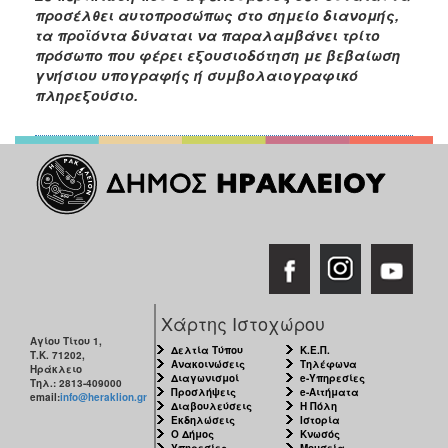
προσέλθει αυτοπροσώπως στο σημείο διανομής,
τα προϊόντα δύναται να παραλαμβάνει τρίτο
Ο
ΤΟΠΟΣ
πρόσωπο που φέρει εξουσιοδότηση με βεβαίωση
ΜΑΣ
γνήσιου υπογραφής ή συμβολαιογραφικό
πληρεξούσιο.
Ο
ΔΗΜΟΣ
ΠΟΛΙΤΙΣΜΟΣ
Χάρτης Ιστοχώρου
Αγίου Τίτου 1,
Δελτία Τύπου
Κ.Ε.Π.
Τ.Κ. 71202,
Ανακοινώσεις
Τηλέφωνα
Ηράκλειο
Διαγωνισμοί
e-Υπηρεσίες
Τηλ.: 2813-409000
Προσλήψεις
e-Αιτήματα
email:
info@heraklion.gr
Διαβουλεύσεις
Η Πόλη
Εκδηλώσεις
Ιστορία
Ο Δήμος
Κνωσός
Υπηρεσίες
Μουσεία