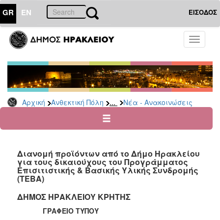
GR
EN
ΕΙΣΟΔΟΣ
ΑΝΘΕΚΤΙΚΗ
Toggle
ΠΟΛΗ
navigati
Κοινωνική
Πολιτική
Νέα
-
...
Αρχική
Ανθεκτική Πόλη
Νέα - Ανακοινώσεις
Ανακοινώσεις
Επιδόματα
&
Παροχές
Διανομή προϊόντων από το Δήμο Ηρακλείου
για
για τους δικαιούχους του Προγράμματος
Οικονομική
Επισιτιστικής & Βασικής Υλικής Συνδρομής
Αδυναμία
(ΤΕΒΑ)
&
Φυσικές
ΔΗΜΟΣ ΗΡΑΚΛΕΙΟΥ ΚΡΗΤΗΣ
Καταστροφές
ΓΡΑΦΕΙΟ ΤΥΠΟΥ
Κέντρα