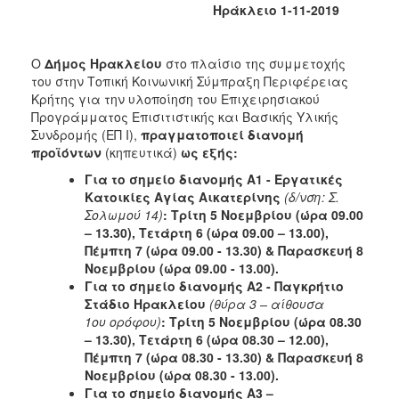
Ηράκλειο 1-11-2019
Κοινοτικής
Φροντίδας
(Κ.Α.Π.Η.)
Ο
Δήμος Ηρακλείου
στο πλαίσιο της συμμετοχής
Κέντρα
του στην Τοπική Κοινωνική Σύμπραξη Περιφέρειας
Δημιουργικής
Κρήτης για την υλοποίηση του Επιχειρησιακού
Απασχόλησης
Προγράμματος Επισιτιστικής και Βασικής Υλικής
Παιδιών
Συνδρομής (ΕΠ Ι),
πραγματοποιεί διανομή
(Κ.Δ.Α.Π.)
προϊόντων
(κηπευτικά)
ως εξής:
Κέντρα
Για το σημείο διανομής Α1 - Εργατικές
Ημερήσιας
Κατοικίες Αγίας Αικατερίνης
(δ/νση: Σ.
Φροντίδας
Σολωμού 14)
: Τρίτη 5 Νοεμβρίου (ώρα 09.00
Ηλικιωμένων
– 13.30), Τετάρτη 6 (ώρα 09.00 – 13.00),
(Κ.Η.Φ.Η.)
Πέμπτη 7 (ώρα 09.00 - 13.30) & Παρασκευή 8
Νοεμβρίου (ώρα 09.00 - 13.00).
Κ.Δ.Α.Π.Α.μεΑ.
Για το σημείο διανομής Α2 - Παγκρήτιο
Αδειοδότηση
Στάδιο Ηρακλείου
(θύρα 3 – αίθουσα
&
1ου ορόφου)
: Τρίτη 5 Νοεμβρίου (ώρα 08.30
Έλεγχος
– 13.30), Τετάρτη 6 (ώρα 08.30 – 12.00),
Βρεφονηπιακών
Πέμπτη 7 (ώρα 08.30 - 13.30) & Παρασκευή 8
Σταθμών
Νοεμβρίου (ώρα 08.30 - 13.00).
Για το σημείο διανομής Α3 –
Δημοτικό