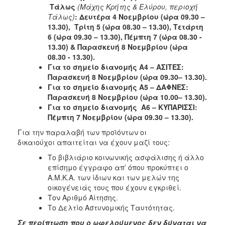
Τάλως
(Μάχης Κρήτης & Ελύρου, περιοχή
Ιατρείο
Τάλως)
: Δευτέρα 4 Νοεμβρίου (ώρα 09.30 –
Ξενώνας
13.30), Τρίτη 5 (ώρα 08.30 – 13.30), Τετάρτη
Φιλοξενίας
6 (ώρα 09.30 – 13.30), Πέμπτη 7 (ώρα 08.30 -
Γυναικών
13.30) & Παρασκευή 8 Νοεμβρίου (ώρα
08.30 - 13.30).
Κέντρο
Για το σημείο διανομής Α4 – ΑΣΙΤΕΣ:
Κοινότητας
Παρασκευή 8 Νοεμβρίου (ώρα 09.30– 13.30).
Κοινωνικό
Για το σημείο διανομής Α5 – ΔΑΦΝΕΣ:
Φαρμακείο
Παρασκευή 8 Νοεμβρίου (ώρα 10.00– 13.30).
Για το σημείο διανομής
A
6 – ΚΥΠΑΡΙΣΣ
Ι:
Κοινωνικό
Πέμπτη 7 Νοεμβρίου (ώρα 09.30 – 13.30).
Παντοπωλείο
Για την παραλαβή των προϊόντων οι
Ισότητα
δικαιούχοι απαιτείται να έχουν μαζί τους:
των
Φύλων
Το βιβλιάριο κοινωνικής ασφάλισης ή άλλο
επίσημο έγγραφο απ’ όπου προκύπτει ο
Υγεία
Α.Μ.Κ.Α. των ίδιων και των μελών της
Αυτόματοι
οικογένειάς τους που έχουν εγκριθεί.
Απινιδωτές
Τον Αριθμό Αίτησης.
Το Δελτίο Αστυνομικής Ταυτότητας.
Σε περίπτωση που ο ωφελούμενος δεν δύναται να