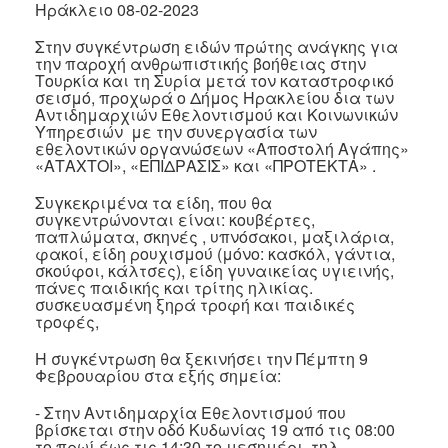
Ηράκλειο 08-02-2023
Κοινοτικής
Φροντίδας
Στην συγκέντρωση ειδών πρώτης ανάγκης για
(Κ.Α.Π.Η.)
την παροχή ανθρωπιστικής βοήθειας στην
Τουρκία και τη Συρία μετά τον καταστροφικό
Κέντρα
σεισμό, προχωρά ο Δήμος Ηρακλείου δια των
Δημιουργικής
Αντιδημαρχιών Εθελοντισμού και Κοινωνικών
Απασχόλησης
Υπηρεσιών με την συνεργασία των
Παιδιών
εθελοντικών οργανώσεων «Αποστολή Αγάπης»
«ΑΤΑΧΤΟΙ», «ΕΠΙΔΡΑΣΙΣ» και «ΠΡΟΤΕΚΤΑ» .
(Κ.Δ.Α.Π.)
Κέντρα
Συγκεκριμένα τα είδη, που θα
Ημερήσιας
συγκεντρώνονται είναι: κουβέρτες,
Φροντίδας
παπλώματα, σκηνές , υπνόσακοι, μαξιλάρια,
φακοί, είδη ρουχισμού (μόνο: κασκόλ, γάντια,
Ηλικιωμένων
σκούφοι, κάλτσες), είδη γυναικείας υγιεινής,
(Κ.Η.Φ.Η.)
πάνες παιδικής και τρίτης ηλικίας.
συσκευασμένη ξηρά τροφή και παιδικές
Κ.Δ.Α.Π.Α.μεΑ.
τροφές,
Αδειοδότηση
&
Η συγκέντρωση θα ξεκινήσει την Πέμπτη 9
Φεβρουαρίου στα εξής σημεία:
Έλεγχος
Βρεφονηπιακών
- Στην Αντιδημαρχία Εθελοντισμού που
Σταθμών
βρίσκεται στην οδό Κυδωνίας 19 από τις 08:00
Δημοτικό
το πρωί έως τις 14:30 το μεσημέρι, τηλ.