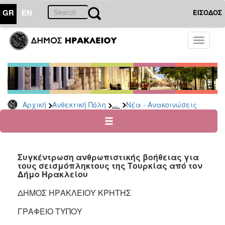
GR
EN
ΕΙΣΟΔΟΣ
ΑΝΘΕΚΤΙΚΗ
Toggle
ΠΟΛΗ
navigati
Κοινωνική
Πολιτική
Νέα
-
...
Αρχική
Ανθεκτική Πόλη
Νέα - Ανακοινώσεις
Ανακοινώσεις
Επιδόματα
&
Παροχές
Συγκέντρωση ανθρωπιστικής βοήθειας για
για
τους σεισμόπληκτους της Τουρκίας από τον
Οικονομική
Δήμο Ηρακλείου
Αδυναμία
&
ΔΗΜΟΣ ΗΡΑΚΛΕΙΟΥ ΚΡΗΤΗΣ
Φυσικές
Καταστροφές
ΓΡΑΦΕΙΟ ΤΥΠΟΥ
Κέντρα