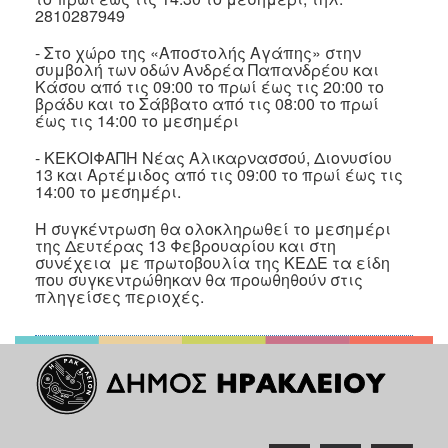
2810287949
Ιατρείο
Ξενώνας
- Στο χώρο της «Αποστολής Αγάπης» στην
Φιλοξενίας
συμβολή των οδών Ανδρέα Παπανδρέου και
Κάσου από τις 09:00 το πρωί έως τις 20:00 το
Γυναικών
βράδυ και το Σάββατο από τις 08:00 το πρωί
Κέντρο
έως τις 14:00 το μεσημέρι
Κοινότητας
- ΚΕΚΟΙΦΑΠΗ Νέας Αλικαρνασσού, Διονυσίου
Κοινωνικό
13 και Αρτέμιδος από τις 09:00 το πρωί έως τις
Φαρμακείο
14:00 το μεσημέρι.
Κοινωνικό
Η συγκέντρωση θα ολοκληρωθεί το μεσημέρι
Παντοπωλείο
της Δευτέρας 13 Φεβρουαρίου και στη
συνέχεια με πρωτοβουλία της ΚΕΔΕ τα είδη
Ισότητα
που συγκεντρώθηκαν θα προωθηθούν στις
των
πληγείσες περιοχές.
Φύλων
Υγεία
Αυτόματοι
Απινιδωτές