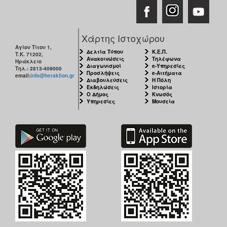
Ο
ΤΟΠΟΣ
ΜΑΣ
Χάρτης Ιστοχώρου
Αγίου Τίτου 1,
Δελτία Τύπου
Κ.Ε.Π.
Τ.Κ. 71202,
Ο
Ανακοινώσεις
Τηλέφωνα
Ηράκλειο
ΔΗΜΟΣ
Διαγωνισμοί
e-Υπηρεσίες
Τηλ.: 2813-409000
Προσλήψεις
e-Αιτήματα
email:
info@heraklion.gr
Διαβουλεύσεις
Η Πόλη
ΠΟΛΙΤΙΣΜΟΣ
Εκδηλώσεις
Ιστορία
Ο Δήμος
Κνωσός
Υπηρεσίες
Μουσεία