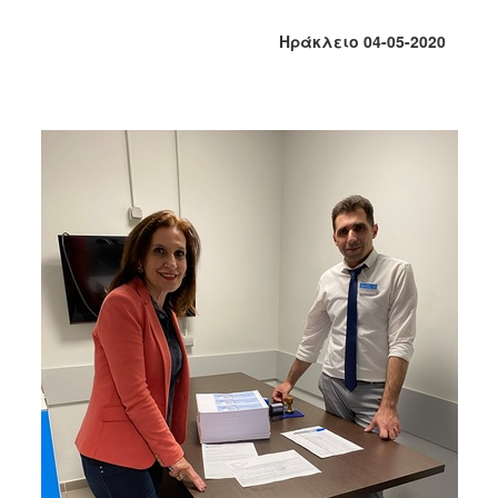
Κοινοτικής
Φροντίδας
Ηράκλειο 04-05-2020
(Κ.Α.Π.Η.)
Κέντρα
Δημιουργικής
Απασχόλησης
Παιδιών
(Κ.Δ.Α.Π.)
Κέντρα
Ημερήσιας
Φροντίδας
Ηλικιωμένων
(Κ.Η.Φ.Η.)
Κ.Δ.Α.Π.Α.μεΑ.
Αδειοδότηση
&
Έλεγχος
Βρεφονηπιακών
Σταθμών
Δημοτικό