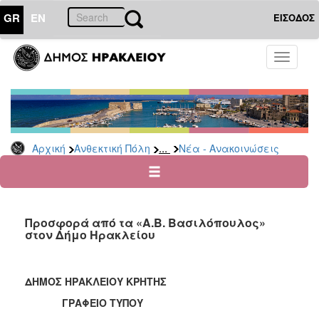
GR
EN
ΕΙΣΟΔΟΣ
ΑΝΘΕΚΤΙΚΗ
Toggle
ΠΟΛΗ
navigati
Κοινωνική
Πολιτική
Νέα
-
...
Αρχική
Ανθεκτική Πόλη
Νέα - Ανακοινώσεις
Ανακοινώσεις
Επιδόματα
&
Παροχές
Προσφορά από τα «Α.Β. Βασιλόπουλος»
για
στον Δήμο Ηρακλείου
Οικονομική
Αδυναμία
&
Φυσικές
ΔΗΜΟΣ ΗΡΑΚΛΕΙΟΥ ΚΡΗΤΗΣ
Καταστροφές
ΓΡΑΦΕΙΟ ΤΥΠΟΥ
Κέντρα