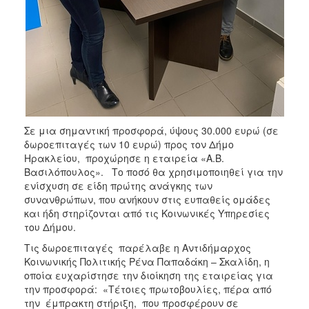
Ιατρείο
Ξενώνας
Φιλοξενίας
Γυναικών
Κέντρο
Κοινότητας
Κοινωνικό
Φαρμακείο
Σε μια σημαντική προσφορά, ύψους 30.000 ευρώ (σε
δωροεπιταγές των 10 ευρώ) προς τον Δήμο
Κοινωνικό
Ηρακλείου, προχώρησε η εταιρεία «Α.Β.
Παντοπωλείο
Βασιλόπουλος». Το ποσό θα χρησιμοποιηθεί για την
Ισότητα
ενίσχυση σε είδη πρώτης ανάγκης των
των
συνανθρώπων, που ανήκουν στις ευπαθείς ομάδες
Φύλων
και ήδη στηρίζονται από τις Κοινωνικές Υπηρεσίες
του Δήμου.
Υγεία
Τις δωροεπιταγές παρέλαβε η Αντιδήμαρχος
Αυτόματοι
Κοινωνικής Πολιτικής Ρένα Παπαδάκη – Σκαλίδη, η
Απινιδωτές
οποία ευχαρίστησε την διοίκηση της εταιρείας για
την προσφορά: «Τέτοιες πρωτοβουλίες, πέρα από
την έμπρακτη στήριξη, που προσφέρουν σε