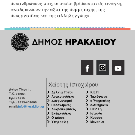
συνανθρώπους μας, οι οποίοι βρίσκονται σε ανάγκη,
αναδεικνύουν την αξία της συμμετοχής, της
Ο
συνεργασίας και της αλληλεγγύης».
ΤΟΠΟΣ
ΜΑΣ
Ο
ΔΗΜΟΣ
ΠΟΛΙΤΙΣΜΟΣ
Χάρτης Ιστοχώρου
Αγίου Τίτου 1,
Δελτία Τύπου
Κ.Ε.Π.
Τ.Κ. 71202,
Ανακοινώσεις
Τηλέφωνα
Ηράκλειο
Διαγωνισμοί
e-Υπηρεσίες
Τηλ.: 2813-409000
Προσλήψεις
e-Αιτήματα
email:
info@heraklion.gr
Διαβουλεύσεις
Η Πόλη
Εκδηλώσεις
Ιστορία
Ο Δήμος
Κνωσός
Υπηρεσίες
Μουσεία