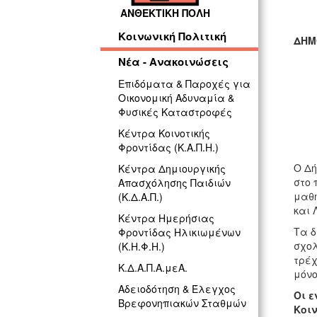
ΑΝΘΕΚΤΙΚΗ ΠΟΛΗ
Κοινωνική Πολιτική
ΔΗΜ
Νέα - Ανακοινώσεις
ΓΡ
Επιδόματα & Παροχές για
Οικονομική Αδυναμία &
Φυσικές Καταστροφές
Κέντρα Κοινοτικής
Φροντίδας (Κ.Α.Π.Η.)
Ο Δή
Κέντρα Δημιουργικής
στο 
Απασχόλησης Παιδιών
μαθη
(Κ.Δ.Α.Π.)
και 
Κέντρα Ημερήσιας
Τα δ
Φροντίδας Ηλικιωμένων
σχολ
(Κ.Η.Φ.Η.)
τρέχ
Κ.Δ.Α.Π.Α.μεΑ.
μόνο
Αδειοδότηση & Έλεγχος
Οι ε
Βρεφονηπιακών Σταθμών
Κοιν