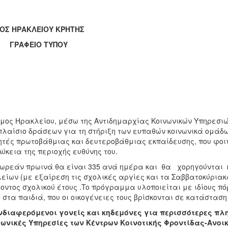
ΟΣ ΗΡΑΚΛΕΙΟΥ ΚΡΗΤΗΣ
ΑΦΕΙΟ ΤΥΠΟΥ
μος Ηρακλείου, μέσω της Αντιδημαρχίας Κοινωνικών Υπηρεσιών
πλαίσιο δράσεων για τη στήριξη των ευπαθών κοινωνικά ομάδ
τές πρωτοβάθμιας και δευτεροβάθμιας εκπαίδευσης, που φοι
Λύκεια της περιοχής ευθύνης του.
ωρεάν πρωινά θα είναι 335 ανά ημέρα και θα χορηγούνται κ
είων (με εξαίρεση τις σχολικές αργίες και τα Σαββατοκύριακ
οντος σχολικού έτους .To πρόγραμμα υλοποιείται με ιδίους π
 στα παιδιά, που οι οικογένειες τους βρίσκονται σε κατάστασ
νδιαφερόμενοι γονείς και κηδεμόνες για περισσότερες πλ
ωνικές Υπηρεσίες των Κέντρων Κοινοτικής Φροντίδας-Ανοι