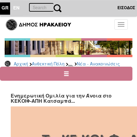
GR
EN
ΕΙΣΟΔΟΣ
ΑΝΘΕΚΤΙΚΗ
Toggle
ΠΟΛΗ
navigati
Κοινωνική
Πολιτική
Νέα
-
...
Αρχική
Ανθεκτική Πόλη
Νέα - Ανακοινώσεις
Ανακοινώσεις
Επιδόματα
&
Παροχές
Ενημερωτική Ομιλία για την Άνοια στο
για
ΚΕΚΟΙΦ-ΑΠΗ Κατσαμπά...
Οικονομική
Αδυναμία
&
Φυσικές
Καταστροφές
Κέντρα