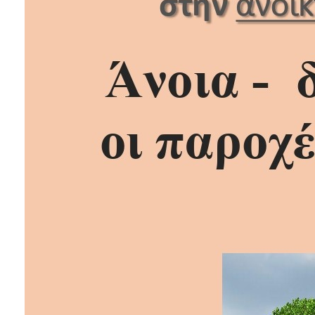
Ιατρείο
Ξενώνας
Φιλοξενίας
Γυναικών
Κέντρο
Κοινότητας
Κοινωνικό
Φαρμακείο
Κοινωνικό
Παντοπωλείο
Ισότητα
των
Φύλων
Υγεία
Αυτόματοι
Απινιδωτές