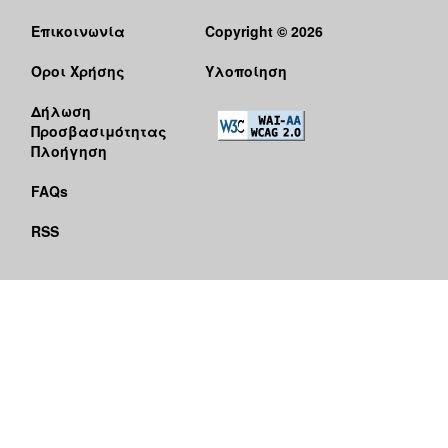
Επικοινωνία
Copyright © 2026
Όροι Χρήσης
Υλοποίηση
Δήλωση
Προσβασιμότητας
Πλοήγηση
FAQs
RSS