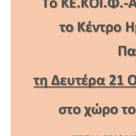
Κοινοτικής
Φροντίδας
(Κ.Α.Π.Η.)
Κέντρα
Δημιουργικής
Απασχόλησης
Παιδιών
(Κ.Δ.Α.Π.)
Κέντρα
Ημερήσιας
Φροντίδας
Ηλικιωμένων
(Κ.Η.Φ.Η.)
Κ.Δ.Α.Π.Α.μεΑ.
Αδειοδότηση
&
Έλεγχος
Βρεφονηπιακών
Σταθμών
Δημοτικό