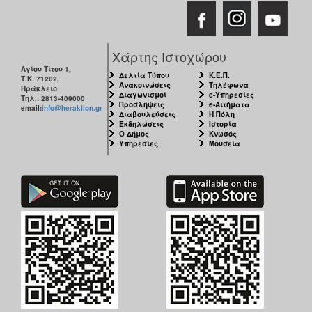
Χάρτης Ιστοχώρου
Αγίου Τίτου 1,
Δελτία Τύπου
Κ.Ε.Π.
Τ.Κ. 71202,
Ανακοινώσεις
Τηλέφωνα
Ηράκλειο
Διαγωνισμοί
e-Υπηρεσίες
Τηλ.: 2813-409000
Προσλήψεις
e-Αιτήματα
email:
info@heraklion.gr
Διαβουλεύσεις
Η Πόλη
Εκδηλώσεις
Ιστορία
Ο Δήμος
Κνωσός
Υπηρεσίες
Μουσεία