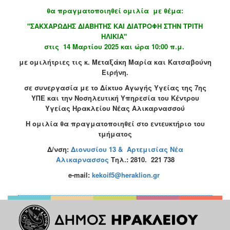
Κοινοτικής
θα πραγματοποιηθεί ομιλία
με θέμα:
Φροντίδας
"ΣΑΚΧΑΡΩΔΗΣ ΔΙΑΒΗΤΗΣ ΚΑΙ ΔΙΑΤΡΟΦΗ ΣΤΗΝ ΤΡΙΤΗ
(Κ.Α.Π.Η.)
ΗΛΙΚΙΑ"
Κέντρα
στις 14 Μαρτίου 2025 και ώρα 10:00 π.μ.
Δημιουργικής
με ομιλήτριες τις κ. Μεταξάκη Μαρία και Κατσαβούνη
Απασχόλησης
Ειρήνη.
Παιδιών
(Κ.Δ.Α.Π.)
σε συνεργασία με το Δίκτυο Αγωγής Υγείας της 7ης
ΥΠΕ και την Νοσηλευτική Υπηρεσία του Κέντρου
Κέντρα
Υγείας Ηρακλείου Νέας Αλικαρνασσού
Ημερήσιας
Φροντίδας
Η ομιλία θα πραγματοποιηθεί στο εντευκτήριο του
Ηλικιωμένων
τμήματος
(Κ.Η.Φ.Η.)
Δ/νση:
Διονυσίου 13 & Αρτεμισίας Νέα
Κ.Δ.Α.Π.Α.μεΑ.
Αλικαρνασσος
Τηλ.:
2810. 221 738
Αδειοδότηση
e-mail:
kekoif
5@
heraklion
.
gr
&
Έλεγχος
Βρεφονηπιακών
Σταθμών
Δημοτικό