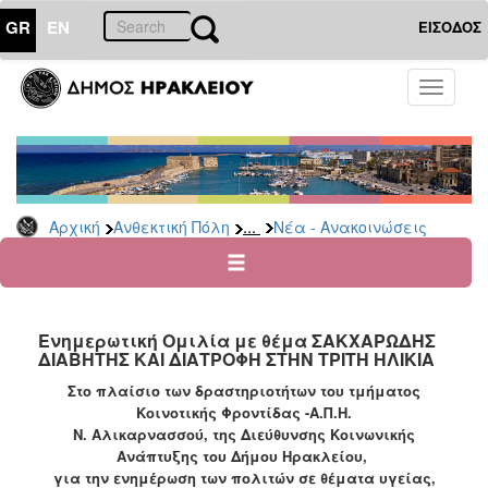
GR
EN
ΕΙΣΟΔΟΣ
ΑΝΘΕΚΤΙΚΗ
Toggle
ΠΟΛΗ
navigati
Κοινωνική
Πολιτική
Νέα
-
...
Αρχική
Ανθεκτική Πόλη
Νέα - Ανακοινώσεις
Ανακοινώσεις
Επιδόματα
&
Παροχές
Ενημερωτική Ομιλία με θέμα ΣΑΚΧΑΡΩΔΗΣ
για
ΔΙΑΒΗΤΗΣ ΚΑΙ ΔΙΑΤΡΟΦΗ ΣΤΗΝ ΤΡΙΤΗ ΗΛΙΚΙΑ
Οικονομική
Αδυναμία
Στο πλαίσιο των δραστηριοτήτων του τμήματος
&
Κοινοτικής Φροντίδας -Α.Π.Η.
Φυσικές
Ν. Αλικαρνασσού, της Διεύθυνσης Κοινωνικής
Καταστροφές
Ανάπτυξης του Δήμου Ηρακλείου,
για την ενημέρωση των πολιτών σε θέματα υγείας,
Κέντρα