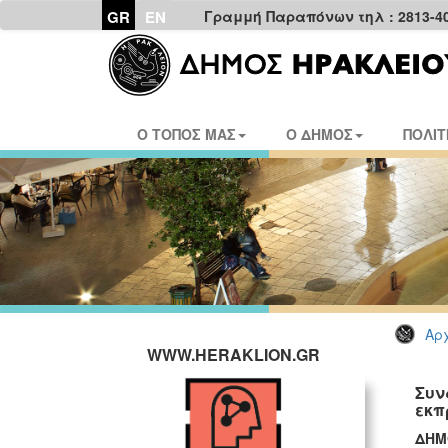
GR
EN
Γραμμή Παραπόνων τηλ : 2813-4
Ο ΤΟΠΟΣ ΜΑΣ
Ο ΔΗΜΟΣ
ΠΟΛΙΤ
Αρχ
WWW.HERAKLION.GR
Συν
εκπ
ΔΗΜ