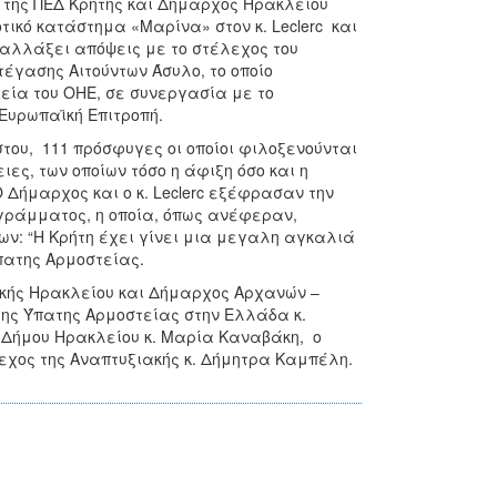
ς της ΠΕΔ Κρήτης και Δήμαρχος Ηρακλείου
ικό κατάστημα «Μαρίνα» στον κ. Leclerc και
ταλλάξει απόψεις με το στέλεχος του
έγασης Αιτούντων Άσυλο, το οποίο
τεία του ΟΗΕ, σε συνεργασία με το
Ευρωπαϊκή Επιτροπή.
στου, 111 πρόσφυγες οι οποίοι φιλοξενούνται
ιες, των οποίων τόσο η άφιξη όσο και η
Δήμαρχος και ο κ. Leclerc εξέφρασαν την
ογράμματος, η οποία, όπως ανέφεραν,
: “Η Κρήτη έχει γίνει μια μεγαλη αγκαλιά
πατης Αρμοστείας.
ακής Ηρακλείου και Δήμαρχος Αρχανών –
ης Ύπατης Αρμοστείας στην Ελλάδα κ.
υ Δήμου Ηρακλείου κ. Μαρία Καναβάκη, ο
λεχος της Αναπτυξιακής κ. Δήμητρα Καμπέλη.