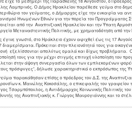
erc είχε το μεσημέρι της Παρασκευής 18 Αυγούστου, ο Πρόεδρο
λης Λαμπρινός. Ο Δήμος Ηρακλείου παρέθεσε γεύμα στο δημοτ
περιθώριο του γεύματος, ο Δήμαρχος είχε την ευκαιρία να αν
νισμού Ηνωμένων Εθνών για την πορεία του Προγράμματος Στ
οιείται από την Αναπτυξιακή Ηρακλείου και την Ύπατη Αρμοσ
ργείο Μεταναστευτικής Πολιτικής, με χρηματοδότηση από την 
 έγινε γνωστό, στο Ηράκλειο έχουν αφιχθεί έως τις 17 Αυγού
7 διαμερίσματα. Πρόκειται στην πλειονότητά τους για οικογένε
ονή εξελίσσονται απολύτως ομαλά και δίχως προβλήματα. Ο 
οποίησή τους για την μέχρι στιγμής επιτυχή υλοποίηση του πρ
λεται στην άψογη συνεργασία όλων των εμπλεκομένων φορέων
τους πρόσφυγες”, δήλωσε χαρακτηριστικά ο εκπρόσωπος της Ύ
γεύμα παρακάθησαν επίσης ο πρόεδρος του Δ.Σ. της Αναπτυξι
ρουσίων κ. Μανώλης Κοκοσάλης, ο επικεφαλής του γραφείου τ
γος Τσαρμπόπουλος, η Αντιδήμαρχος Κοινωνικής Πολιτικής το
θυντής της Αναπτυξιακής κ. Γιώργος Μαυρογιάννης και το στέ