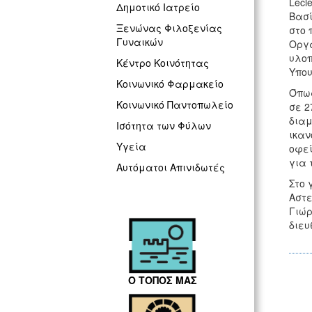
Lecl
Δημοτικό Ιατρείο
Βασί
Ξενώνας Φιλοξενίας
στο 
Γυναικών
Οργα
υλοπ
Κέντρο Κοινότητας
Υπου
Κοινωνικό Φαρμακείο
Όπως
Κοινωνικό Παντοπωλείο
σε 2
διαμ
Ισότητα των Φύλων
ικαν
Υγεία
οφεί
για 
Αυτόματοι Απινιδωτές
Στο 
Αστε
Γιώρ
διευ
Ο ΤΟΠΟΣ ΜΑΣ