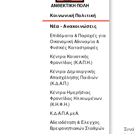
ΑΝΘΕΚΤΙΚΗ ΠΟΛΗ
ΓΡ
Κοινωνική Πολιτική
Νέα - Ανακοινώσεις
Επιδόματα & Παροχές για
Οικονομική Αδυναμία &
Φυσικές Καταστροφές
Κέντρα Κοινοτικής
Φροντίδας (Κ.Α.Π.Η.)
Κέντρα Δημιουργικής
Απασχόλησης Παιδιών
(Κ.Δ.Α.Π.)
Κέντρα Ημερήσιας
Φροντίδας Ηλικιωμένων
(Κ.Η.Φ.Η.)
Κ.Δ.Α.Π.Α.μεΑ.
Αδειοδότηση & Έλεγχος
Βρεφονηπιακών Σταθμών
Συνά