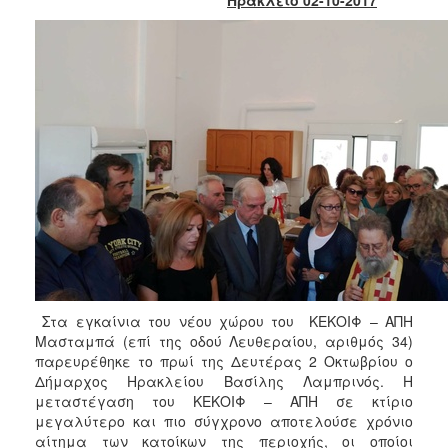
Κοινοτικής
Φροντίδας
(Κ.Α.Π.Η.)
Κέντρα
Δημιουργικής
Απασχόλησης
Παιδιών
(Κ.Δ.Α.Π.)
Κέντρα
Ημερήσιας
Φροντίδας
Ηλικιωμένων
(Κ.Η.Φ.Η.)
Κ.Δ.Α.Π.Α.μεΑ.
Στα εγκαίνια του νέου χώρου του ΚΕΚΟΙΦ – ΑΠΗ
Αδειοδότηση
Μασταμπά (επί της οδού Λευθεραίου, αριθμός 34)
&
παρευρέθηκε το πρωί της Δευτέρας 2 Οκτωβρίου ο
Έλεγχος
Δήμαρχος Ηρακλείου Βασίλης Λαμπρινός. Η
Βρεφονηπιακών
μεταστέγαση του ΚΕΚΟΙΦ – ΑΠΗ σε κτίριο
Σταθμών
μεγαλύτερο και πιο σύγχρονο αποτελούσε χρόνιο
αίτημα των κατοίκων της περιοχής, οι οποίοι
Δημοτικό