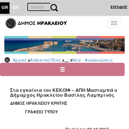
GR
EN
ΕΙΣΟΔΟΣ
ΑΝΘΕΚΤΙΚΗ
Toggle
ΠΟΛΗ
navigati
Κοινωνική
Πολιτική
Νέα
-
...
Αρχική
Ανθεκτική Πόλη
Νέα - Ανακοινώσεις
Ανακοινώσεις
Επιδόματα
&
Παροχές
Στα εγκαίνια του ΚΕΚΟΙΦ – ΑΠΗ Μασταμπά ο
για
Δήμαρχος Ηρακλείου Βασίλης Λαμπρινός
Οικονομική
Αδυναμία
ΔΗΜΟΣ ΗΡΑΚΛΕΙΟΥ ΚΡΗΤΗΣ
&
ΓΡΑΦΕΙΟ ΤΥΠΟΥ
Φυσικές
Καταστροφές
Κέντρα
Ηράκλειο 02-10-2017