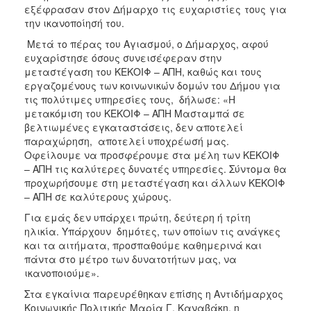
εξέφρασαν στον Δήμαρχο τις ευχαριστίες τους για
Ιατρείο
την ικανοποίησή του.
Ξενώνας
Μετά το πέρας του Αγιασμού, ο Δήμαρχος, αφού
Φιλοξενίας
ευχαρίστησε όσους συνεισέφεραν στην
Γυναικών
μεταστέγαση του ΚΕΚΟΙΦ – ΑΠΗ, καθώς και τους
Κέντρο
εργαζομένους των κοινωνικών δομών του Δήμου για
Κοινότητας
τις πολύτιμες υπηρεσίες τους, δήλωσε: «Η
μετακόμιση του ΚΕΚΟΙΦ – ΑΠΗ Μασταμπά σε
Κοινωνικό
βελτιωμένες εγκαταστάσεις, δεν αποτελεί
Φαρμακείο
παραχώρηση, αποτελεί υποχρέωσή μας.
Κοινωνικό
Οφείλουμε να προσφέρουμε στα μέλη των ΚΕΚΟΙΦ
Παντοπωλείο
– ΑΠΗ τις καλύτερες δυνατές υπηρεσίες. Σύντομα θα
προχωρήσουμε στη μεταστέγαση και άλλων ΚΕΚΟΙΦ
Ισότητα
– ΑΠΗ σε καλύτερους χώρους.
των
Φύλων
Για εμάς δεν υπάρχει πρώτη, δεύτερη ή τρίτη
ηλικία. Υπάρχουν δημότες, των οποίων τις ανάγκες
Υγεία
και τα αιτήματα, προσπαθούμε καθημερινά και
Αυτόματοι
πάντα στο μέτρο των δυνατοτήτων μας, να
Απινιδωτές
ικανοποιούμε».
Στα εγκαίνια παρευρέθηκαν επίσης η Αντιδήμαρχος
Κοινωνικής Πολιτικής Μαρία Γ. Καναβάκη, η