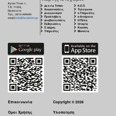
Αγίου Τίτου 1,
Δελτία Τύπου
Κ.Ε.Π.
Τ.Κ. 71202,
Ανακοινώσεις
Τηλέφωνα
Ηράκλειο
Διαγωνισμοί
e-Υπηρεσίες
Τηλ.: 2813-409000
Προσλήψεις
e-Αιτήματα
email:
info@heraklion.gr
Διαβουλεύσεις
Η Πόλη
Εκδηλώσεις
Ιστορία
Ο Δήμος
Κνωσός
Υπηρεσίες
Μουσεία
Επικοινωνία
Copyright © 2026
Όροι Χρήσης
Υλοποίηση