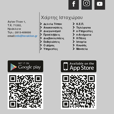
Ιατρείο
Ξενώνας
Χάρτης Ιστοχώρου
Φιλοξενίας
Γυναικών
Αγίου Τίτου 1,
Δελτία Τύπου
Κ.Ε.Π.
Τ.Κ. 71202,
Ανακοινώσεις
Τηλέφωνα
Ηράκλειο
Κέντρο
Διαγωνισμοί
e-Υπηρεσίες
Τηλ.: 2813-409000
Κοινότητας
Προσλήψεις
e-Αιτήματα
email:
info@heraklion.gr
Διαβουλεύσεις
Η Πόλη
Κοινωνικό
Εκδηλώσεις
Ιστορία
Ο Δήμος
Κνωσός
Φαρμακείο
Υπηρεσίες
Μουσεία
Κοινωνικό
Παντοπωλείο
Ισότητα
των
Φύλων
Υγεία
Αυτόματοι
Απινιδωτές