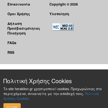
Επικοινωνία
Copyright © 2026
Ο
ΤΟΠΟΣ
Όροι Χρήσης
Υλοποίηση
ΜΑΣ
Δήλωση
Ο
Προσβασιμότητας
ΔΗΜΟΣ
Πλοήγηση
ΠΟΛΙΤΙΣΜΟΣ
FAQs
RSS
Πολιτική Χρήσης Cookies
Το site heraklion.gr χρησιμοποιεί cookies. Προχωρώντας στο
περιεχόμενο, συναινείτε με την αποδοχή τους.
Πολιτική
Χρήσης Cookies
CLOSE