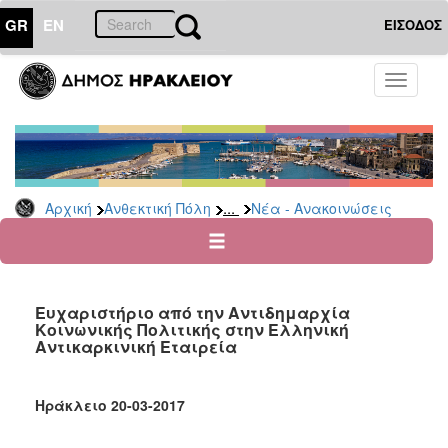
GR
EN
ΕΙΣΟΔΟΣ
ΑΝΘΕΚΤΙΚΗ
Toggle
ΠΟΛΗ
navigati
Κοινωνική
Πολιτική
Νέα
-
...
Αρχική
Ανθεκτική Πόλη
Νέα - Ανακοινώσεις
Ανακοινώσεις
Επιδόματα
&
Παροχές
Ευχαριστήριο από την Αντιδημαρχία
για
Κοινωνικής Πολιτικής στην Ελληνική
Οικονομική
Αντικαρκινική Εταιρεία
Αδυναμία
&
Φυσικές
Ηράκλειο 20-03-2017
Καταστροφές
Κέντρα