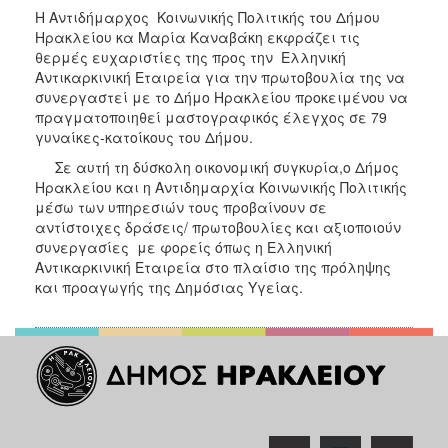
Κοινοτικής
Η Αντιδήμαρχος Κοινωνικής Πολιτικής του Δήμου
Φροντίδας
Ηρακλείου κα Μαρία Καναβάκη εκφράζει τις
(Κ.Α.Π.Η.)
θερμές ευχαριστίες της προς την Ελληνική
Αντικαρκινική Εταιρεία για την πρωτοβουλία της να
Κέντρα
συνεργαστεί με το Δήμο Ηρακλείου προκειμένου να
Δημιουργικής
πραγματοποιηθεί μαστογραφικός έλεγχος σε 79
Απασχόλησης
γυναίκες-κατοίκους του Δήμου.
Παιδιών
(Κ.Δ.Α.Π.)
Σε αυτή τη δύσκολη οικονομική συγκυρία,ο Δήμος
Ηρακλείου και η Αντιδημαρχία Κοινωνικής Πολιτικής
Κέντρα
μέσω των υπηρεσιών τους προβαίνουν σε
Ημερήσιας
αντίστοιχες δράσεις/ πρωτοβουλίες και αξιοποιoύν
Φροντίδας
συνεργασίες με φορείς όπως η Ελληνική
Ηλικιωμένων
Αντικαρκινική Εταιρεία στο πλαίσιο της πρόληψης
(Κ.Η.Φ.Η.)
και προαγωγής της Δημόσιας Υγείας.
Κ.Δ.Α.Π.Α.μεΑ.
Αδειοδότηση
&
Έλεγχος
Βρεφονηπιακών
Σταθμών
Δημοτικό