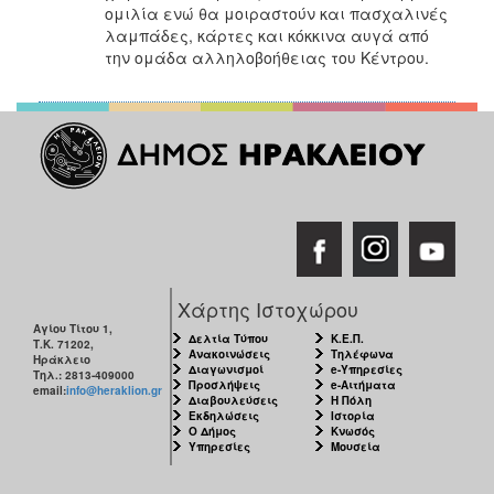
ομιλία ενώ θα μοιραστούν και πασχαλινές
Ιατρείο
λαμπάδες, κάρτες και κόκκινα αυγά από
Ξενώνας
την ομάδα αλληλοβοήθειας του Κέντρου.
Φιλοξενίας
Γυναικών
Κέντρο
Κοινότητας
Κοινωνικό
Φαρμακείο
Κοινωνικό
Παντοπωλείο
Ισότητα
Χάρτης Ιστοχώρου
των
Αγίου Τίτου 1,
Φύλων
Δελτία Τύπου
Κ.Ε.Π.
Τ.Κ. 71202,
Ανακοινώσεις
Τηλέφωνα
Ηράκλειο
Υγεία
Διαγωνισμοί
e-Υπηρεσίες
Τηλ.: 2813-409000
Προσλήψεις
e-Αιτήματα
email:
info@heraklion.gr
Διαβουλεύσεις
Η Πόλη
Αυτόματοι
Εκδηλώσεις
Ιστορία
Απινιδωτές
Ο Δήμος
Κνωσός
Υπηρεσίες
Μουσεία