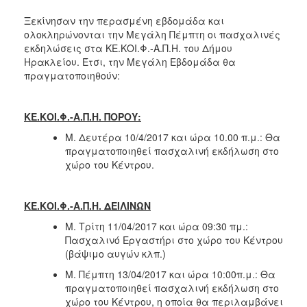
Κοινοτικής
Ξεκίνησαν την περασμένη εβδομάδα και
Φροντίδας
ολοκληρώνονται την Μεγάλη Πέμπτη οι πασχαλινές
(Κ.Α.Π.Η.)
εκδηλώσεις στα ΚΕ.ΚΟΙ.Φ.-Α.Π.Η. του Δήμου
Κέντρα
Ηρακλείου. Έτσι, την Μεγάλη Εβδομάδα θα
Δημιουργικής
πραγματοποιηθούν:
Απασχόλησης
Παιδιών
(Κ.Δ.Α.Π.)
ΚΕ.ΚΟΙ.Φ.-Α.Π.Η. ΠΟΡΟΥ:
Κέντρα
Μ. Δευτέρα 10/4/2017 και ώρα 10.00 π.μ.: Θα
Ημερήσιας
πραγματοποιηθεί πασχαλινή εκδήλωση στο
Φροντίδας
χώρο του Κέντρου.
Ηλικιωμένων
(Κ.Η.Φ.Η.)
ΚΕ.ΚΟΙ.Φ.-Α.Π.Η. ΔΕΙΛΙΝΩΝ
Κ.Δ.Α.Π.Α.μεΑ.
Μ. Τρίτη 11/04/2017 και ώρα 09:30 πμ.:
Αδειοδότηση
Πασχαλινό Εργαστήρι στο χώρο του Κέντρου
&
(βάψιμο αυγών κλπ.)
Έλεγχος
Βρεφονηπιακών
Μ. Πέμπτη 13/04/2017 και ώρα 10:00π.μ.: Θα
Σταθμών
πραγματοποιηθεί πασχαλινή εκδήλωση στο
χώρο του Κέντρου, η οποία θα περιλαμβάνει
Δημοτικό