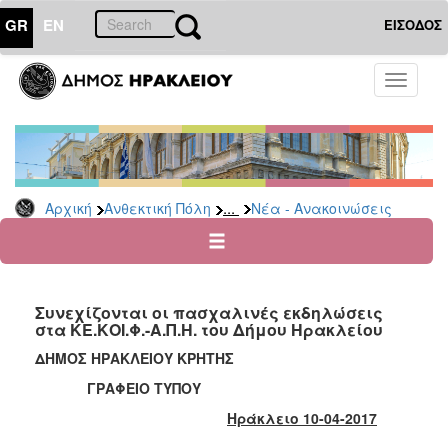
GR
EN
ΕΙΣΟΔΟΣ
ΑΝΘΕΚΤΙΚΗ
Toggle
ΠΟΛΗ
navigati
Κοινωνική
Πολιτική
Νέα
-
...
Αρχική
Ανθεκτική Πόλη
Νέα - Ανακοινώσεις
Ανακοινώσεις
Επιδόματα
&
Παροχές
Συνεχίζονται οι πασχαλινές εκδηλώσεις
για
στα ΚΕ.ΚΟΙ.Φ.-Α.Π.Η. του Δήμου Ηρακλείου
Οικονομική
Αδυναμία
ΔΗΜΟΣ ΗΡΑΚΛΕΙΟΥ ΚΡΗΤΗΣ
&
ΓΡΑΦΕΙΟ ΤΥΠΟΥ
Φυσικές
Καταστροφές
Ηράκλειο 10-04-2017
Κέντρα