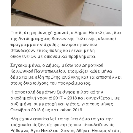
Ιατρείο
Ξενώνας
Φιλοξενίας
Γυναικών
Για δεύτερη συνεχή χρονιά, ο Δήμος Ηρακλείου, δια
Κέντρο
της Αντιδημαρχίας Κοινωνικής Πολιτικής, υλοποιεί
Κοινότητας
πρόγραμμα ενίσχυσης των φοιτητών που
Κοινωνικό
σπουδάζουν εκτός πόλης και είναι μέλη
Φαρμακείο
οικογενειών με οικονομικά προβλήματα.
Κοινωνικό
Συγκεκριμένα, ο Δήμος, μέσω του Δημοτικού
Παντοπωλείο
Κοινωνικού Παντοπωλείου, ετοιμάζει κάθε μήνα
δέματα με είδη πρώτης ανάγκης και τα αποστέλλει
Ισότητα
στους δικαιούχους του προγράμματος.
των
Φύλων
Η αποστολή δεμάτων ξεκίνησε πιλοτικά την
ακαδημαϊκή χρονιά 2017 – 2018 και συνεχίζεται, με
Υγεία
αυξημένη συμμετοχή και φέτος, για τους μήνες
Αυτόματοι
Οκτώβριο 2018 έως και Ιούνιο 2019.
Απινιδωτές
Ήδη έχουν αποσταλεί τα πρώτα δέματα για την
τρέχουσα σεζόν, σε φοιτητές που σπουδάζουν σε
Ρέθυμνο, Άγιο Νικόλαο, Χανιά, Αθήνα, Ηγουμενίτσα,