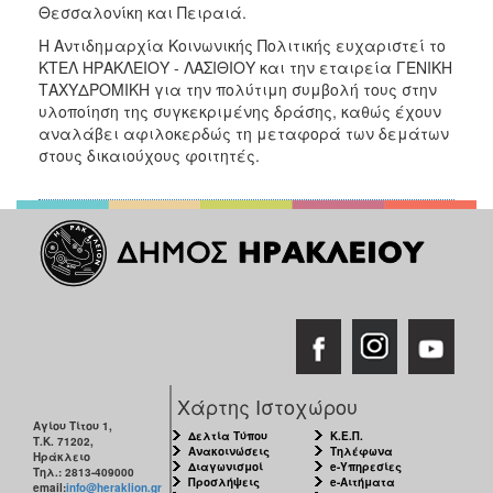
Θεσσαλονίκη και Πειραιά.
Ο
Η Αντιδημαρχία Κοινωνικής Πολιτικής ευχαριστεί το
ΤΟΠΟΣ
ΚΤΕΛ ΗΡΑΚΛΕΙΟΥ - ΛΑΣΙΘΙΟΥ και την εταιρεία ΓΕΝΙΚΗ
ΜΑΣ
ΤΑΧΥΔΡΟΜΙΚΗ για την πολύτιμη συμβολή τους στην
υλοποίηση της συγκεκριμένης δράσης, καθώς έχουν
Ο
αναλάβει αφιλοκερδώς τη μεταφορά των δεμάτων
ΔΗΜΟΣ
στους δικαιούχους φοιτητές.
ΠΟΛΙΤΙΣΜΟΣ
Χάρτης Ιστοχώρου
Αγίου Τίτου 1,
Δελτία Τύπου
Κ.Ε.Π.
Τ.Κ. 71202,
Ανακοινώσεις
Τηλέφωνα
Ηράκλειο
Διαγωνισμοί
e-Υπηρεσίες
Τηλ.: 2813-409000
Προσλήψεις
e-Αιτήματα
email:
info@heraklion.gr