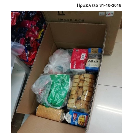
Κοινοτικής
Ηράκλειο 31-10-2018
Φροντίδας
(Κ.Α.Π.Η.)
Κέντρα
Δημιουργικής
Απασχόλησης
Παιδιών
(Κ.Δ.Α.Π.)
Κέντρα
Ημερήσιας
Φροντίδας
Ηλικιωμένων
(Κ.Η.Φ.Η.)
Κ.Δ.Α.Π.Α.μεΑ.
Αδειοδότηση
&
Έλεγχος
Βρεφονηπιακών
Σταθμών
Δημοτικό