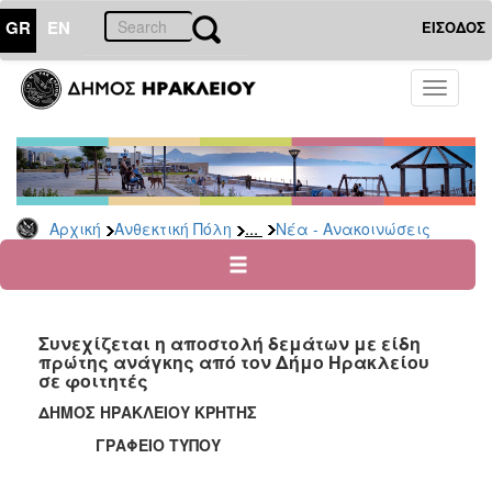
GR
EN
ΕΙΣΟΔΟΣ
ΑΝΘΕΚΤΙΚΗ
Toggle
ΠΟΛΗ
navigati
Κοινωνική
Πολιτική
Νέα
-
...
Αρχική
Ανθεκτική Πόλη
Νέα - Ανακοινώσεις
Ανακοινώσεις
Επιδόματα
&
Παροχές
Συνεχίζεται η αποστολή δεμάτων με είδη
για
πρώτης ανάγκης από τον Δήμο Ηρακλείου
Οικονομική
σε φοιτητές
Αδυναμία
&
ΔΗΜΟΣ ΗΡΑΚΛΕΙΟΥ ΚΡΗΤΗΣ
Φυσικές
ΓΡΑΦΕΙΟ ΤΥΠΟΥ
Καταστροφές
Κέντρα