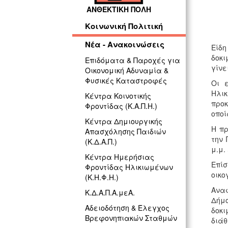
ΓΡ
ΑΝΘΕΚΤΙΚΗ ΠΟΛΗ
Κοινωνική Πολιτική
Νέα - Ανακοινώσεις
Είδ
δοκι
Επιδόματα & Παροχές για
γίνε
Οικονομική Αδυναμία &
Φυσικές Καταστροφές
Οι 
Ηλικ
Κέντρα Κοινοτικής
προκ
Φροντίδας (Κ.Α.Π.Η.)
οποί
Κέντρα Δημιουργικής
Η πρ
Απασχόλησης Παιδιών
την 
(Κ.Δ.Α.Π.)
μ.μ.
Κέντρα Ημερήσιας
Επίσ
Φροντίδας Ηλικιωμένων
οικο
(Κ.Η.Φ.Η.)
Αναφ
Κ.Δ.Α.Π.Α.μεΑ.
Δήμο
Αδειοδότηση & Έλεγχος
δοκι
Βρεφονηπιακών Σταθμών
διάθ