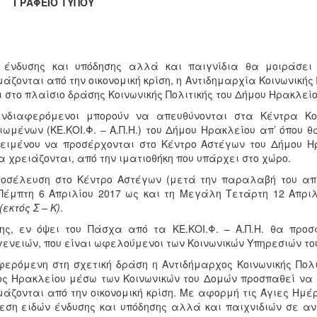
ΑΦΕΙΟ ΤΥΠΟΥ
η ένδυσης και υπόδησης αλλά και παιγνίδια θα μοιράσει 
μάζονται από την οικονομική κρίση, η Αντιδημαρχία Κοινωνικής
ι στο πλαίσιο δράσης Κοινωνικής Πολιτικής του Δήμου Ηρακλείο
ενδιαφερόμενοι μπορούν να απευθύνονται στα Κέντρα Κοι
ιωμένων (ΚΕ.ΚΟΙ.Φ. – Α.Π.Η.) του Δήμου Ηρακλείου απ’ όπου
ειμένου να προσέρχονται στο Κέντρο Αστέγων του Δήμου Ηρ
α χρειάζονται, από την ιματιοθήκη που υπάρχει στο χώρο.
οσέλευση στο Κέντρο Αστέγων (μετά την παραλαβή του απ
Πέμπτη 6 Απριλίου 2017 ως και τη Μεγάλη Τετάρτη 12 Απριλίο
(εκτός Σ – Κ)
.
ης, εν όψει του Πάσχα από τα ΚΕ.ΚΟΙ.Φ. – Α.Π.Η. θα προ
γενειών, που είναι ωφελούμενοι των Κοινωνικών Υπηρεσιών το
ερόμενη στη σχετική δράση η Αντιδήμαρχος Κοινωνικής Πολ
ς Ηρακλείου μέσω των Κοινωνικών του Δομών προσπαθεί να β
μάζονται από την οικονομική κρίση. Με αφορμή τις Άγιες Ημ
εση ειδών ένδυσης και υπόδησης αλλά και παιχνιδιών σε α