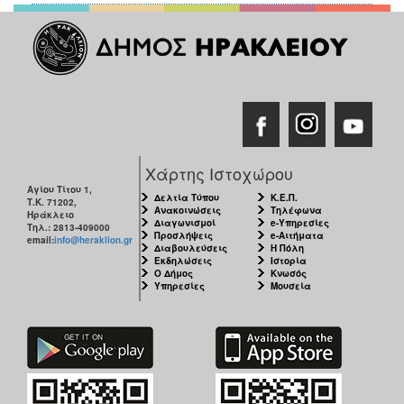
Ο
ΤΟΠΟΣ
ΜΑΣ
Ο
ΔΗΜΟΣ
ΠΟΛΙΤΙΣΜΟΣ
Χάρτης Ιστοχώρου
Αγίου Τίτου 1,
Δελτία Τύπου
Κ.Ε.Π.
Τ.Κ. 71202,
Ανακοινώσεις
Τηλέφωνα
Ηράκλειο
Διαγωνισμοί
e-Υπηρεσίες
Τηλ.: 2813-409000
Προσλήψεις
e-Αιτήματα
email:
info@heraklion.gr
Διαβουλεύσεις
Η Πόλη
Εκδηλώσεις
Ιστορία
Ο Δήμος
Κνωσός
Υπηρεσίες
Μουσεία