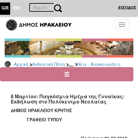
GR
EN
ΕΙΣΟΔΟΣ
ΑΝΘΕΚΤΙΚΗ
Toggle
ΠΟΛΗ
navigati
Κοινωνική
Πολιτική
Νέα
-
...
Αρχική
Ανθεκτική Πόλη
Νέα - Ανακοινώσεις
Ανακοινώσεις
Επιδόματα
&
Παροχές
8 Μαρτίου: Παγκόσμια Ημέρα της Γυναίκας:
για
Εκδήλωση στο Πολύκεντρο Νεολαίας
Οικονομική
Αδυναμία
ΔΗΜΟΣ ΗΡΑΚΛΕΙΟΥ ΚΡΗΤΗΣ
&
ΓΡΑΦΕΙΟ ΤΥΠΟΥ
Φυσικές
Καταστροφές
Κέντρα
Ηράκλειο 06-03-2018