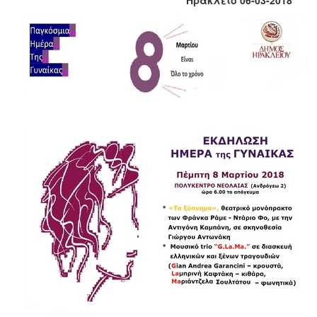
Κοινοτικής
Φροντίδας
(Κ.Α.Π.Η.)
Κέντρα
Δημιουργικής
Απασχόλησης
Παιδιών
(Κ.Δ.Α.Π.)
Κέντρα
Ημερήσιας
Φροντίδας
Ηλικιωμένων
(Κ.Η.Φ.Η.)
Κ.Δ.Α.Π.Α.μεΑ.
Αδειοδότηση
&
Έλεγχος
Βρεφονηπιακών
Σταθμών
Δημοτικό