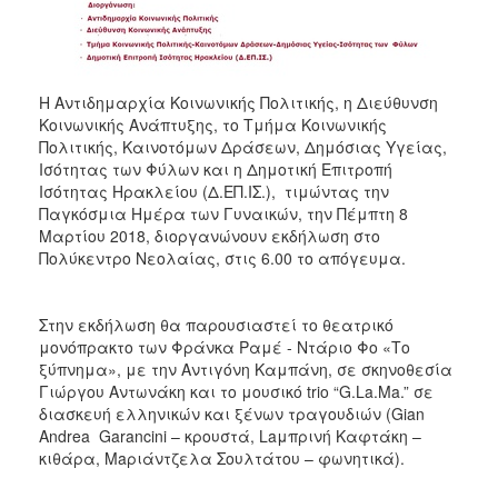
Ιατρείο
Ξενώνας
Φιλοξενίας
Γυναικών
Η Αντιδημαρχία Κοινωνικής Πολιτικής, η Διεύθυνση
Κοινωνικής Ανάπτυξης, το Τμήμα Κοινωνικής
Κέντρο
Πολιτικής, Καινοτόμων Δράσεων, Δημόσιας Υγείας,
Κοινότητας
Ισότητας των Φύλων και η Δημοτική Επιτροπή
Κοινωνικό
Ισότητας Ηρακλείου (Δ.ΕΠ.ΙΣ.), τιμώντας την
Φαρμακείο
Παγκόσμια Ημέρα των Γυναικών, την Πέμπτη 8
Μαρτίου 2018, διοργανώνουν εκδήλωση στο
Κοινωνικό
Πολύκεντρο Νεολαίας, στις 6.00 το απόγευμα.
Παντοπωλείο
Ισότητα
των
Στην εκδήλωση θα παρουσιαστεί το θεατρικό
Φύλων
μονόπρακτο των Φράνκα Ραμέ - Ντάριο Φο «Το
ξύπνημα», με την Αντιγόνη Καμπάνη, σε σκηνοθεσία
Υγεία
Γιώργου Αντωνάκη και το μουσικό trio “G.La.Ma.” σε
Αυτόματοι
διασκευή ελληνικών και ξένων τραγουδιών (Gian
Απινιδωτές
Andrea Garancini – κρουστά, Laμπρινή Καφτάκη –
κιθάρα, Maριάντζελα Σουλτάτου – φωνητικά).