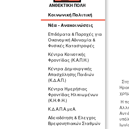
ΓΡ
ΑΝΘΕΚΤΙΚΗ ΠΟΛΗ
Κοινωνική Πολιτική
Νέα - Ανακοινώσεις
Επιδόματα & Παροχές για
Οικονομική Αδυναμία &
Φυσικές Καταστροφές
Κέντρα Κοινοτικής
Φροντίδας (Κ.Α.Π.Η.)
Κέντρα Δημιουργικής
Απασχόλησης Παιδιών
(Κ.Δ.Α.Π.)
Στην
Ηρακ
Κέντρα Ημερήσιας
χρημ
Φροντίδας Ηλικιωμένων
(Κ.Η.Φ.Η.)
Η πα
Αλλη
Κ.Δ.Α.Π.Α.μεΑ.
Αντι
Αδειοδότηση & Έλεγχος
υπόλ
Βρεφονηπιακών Σταθμών
Ιωνί