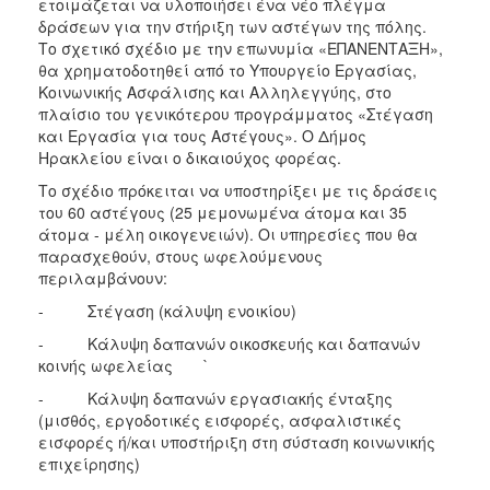
ετοιμάζεται να υλοποιήσει ένα νέο πλέγμα
Ιατρείο
δράσεων για την στήριξη των αστέγων της πόλης.
Το σχετικό σχέδιο με την επωνυμία «ΕΠΑΝΕΝΤΑΞΗ»,
Ξενώνας
θα χρηματοδοτηθεί από το Υπουργείο Εργασίας,
Φιλοξενίας
Κοινωνικής Ασφάλισης και Αλληλεγγύης, στο
Γυναικών
πλαίσιο του γενικότερου προγράμματος «Στέγαση
Κέντρο
και Εργασία για τους Αστέγους». Ο Δήμος
Κοινότητας
Ηρακλείου είναι ο δικαιούχος φορέας.
Κοινωνικό
Το σχέδιο πρόκειται να υποστηρίξει με τις δράσεις
Φαρμακείο
του 60 αστέγους (25 μεμονωμένα άτομα και 35
άτομα - μέλη οικογενειών). Οι υπηρεσίες που θα
Κοινωνικό
παρασχεθούν, στους ωφελούμενους
Παντοπωλείο
περιλαμβάνουν:
Ισότητα
- Στέγαση (κάλυψη ενοικίου)
των
Φύλων
- Κάλυψη δαπανών οικοσκευής και δαπανών
κοινής ωφελείας `
Υγεία
- Κάλυψη δαπανών εργασιακής ένταξης
Αυτόματοι
(μισθός, εργοδοτικές εισφορές, ασφαλιστικές
Απινιδωτές
εισφορές ή/και υποστήριξη στη σύσταση κοινωνικής
επιχείρησης)