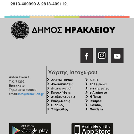
2813-409990 & 2813-409112.
Χάρτης Ιστοχώρου
Αγίου Τίτου 1,
Δελτία Τύπου
Κ.Ε.Π.
Τ.Κ. 71202,
Ανακοινώσεις
Τηλέφωνα
Ηράκλειο
Διαγωνισμοί
e-Υπηρεσίες
Τηλ.: 2813-409000
Προσλήψεις
e-Αιτήματα
email:
info@heraklion.gr
Διαβουλεύσεις
Η Πόλη
Εκδηλώσεις
Ιστορία
Ο Δήμος
Κνωσός
Υπηρεσίες
Μουσεία