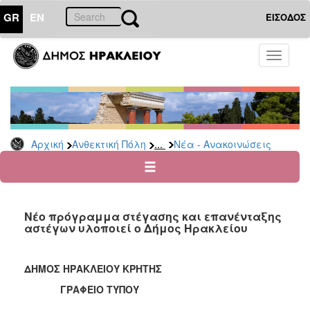
GR
EN
ΕΙΣΟΔΟΣ
ΑΝΘΕΚΤΙΚΗ
Toggle
ΠΟΛΗ
navigati
Κοινωνική
Πολιτική
Νέα
-
...
Αρχική
Ανθεκτική Πόλη
Νέα - Ανακοινώσεις
Ανακοινώσεις
Επιδόματα
&
Παροχές
Νέο πρόγραμμα στέγασης και επανένταξης
για
αστέγων υλοποιεί ο Δήμος Ηρακλείου
Οικονομική
Αδυναμία
&
ΔΗΜΟΣ ΗΡΑΚΛΕΙΟΥ ΚΡΗΤΗΣ
Φυσικές
Καταστροφές
ΓΡΑΦΕΙΟ ΤΥΠΟΥ
Κέντρα