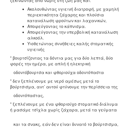
ξεκινώντας από νωρίς στη ζωή μας και:
Ακολουθώντας υγιεινή διατροφή, με χαμηλή
Ο
περιεκτικότητα ζάχαρης και πλούσια
ΤΟΠΟΣ
ΜΑΣ
κατανάλωση φρούτων και λαχανικών,
Αποφεύγοντας το κάπνισμα.
Αποφεύγοντας την υπερβολική κατανάλωση
Ο
ΔΗΜΟΣ
αλκοόλ.
Υιοθετώντας συνήθειες καλής στοματικής
υγιεινής
ΠΟΛΙΤΙΣΜΟΣ
* βουρτσίζοντας τα δόντια μας για δύο λεπτά, δύο
φορές την ημέρα, με απλή ή ηλεκτρική
οδοντόβουρτσα και φθοριούχα οδοντόπαστα
* δεν ξεπλένουμε με νερό αμέσως μετά το
βούρτσισμα, αντ’ αυτού φτύνουμε την περίσσεια της
οδοντόπαστας,
* ξεπλένουμε με ένα φθοριούχο στοματικό διάλυμα
ή μασάμε τσίχλα χωρίς ζάχαρα, μετά τα γεύματα
και τα σνακς, εάν δεν είναι δυνατό το βούρτσισμα,