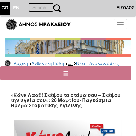
GR
EN
ΕΙΣΟΔΟΣ
ΑΝΘΕΚΤΙΚΗ
Toggle
ΠΟΛΗ
navigati
Κοινωνική
Πολιτική
Νέα
-
...
Αρχική
Ανθεκτική Πόλη
Νέα - Ανακοινώσεις
Ανακοινώσεις
Επιδόματα
&
Παροχές
«Κάνε Ααα!!! Σκέψου το στόμα σου – Σκέψου
για
την υγεία σου»: 20 Μαρτίου- Παγκόσμια
Οικονομική
Ημέρα Στοματικής Υγιεινής
Αδυναμία
&
Φυσικές
Καταστροφές
Κέντρα