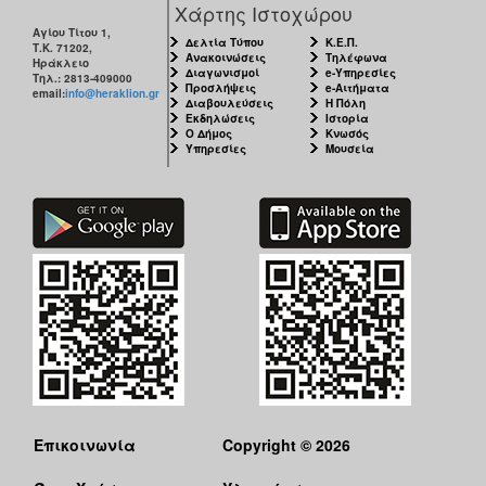
Χάρτης Ιστοχώρου
Αγίου Τίτου 1,
Δελτία Τύπου
Κ.Ε.Π.
Τ.Κ. 71202,
Ανακοινώσεις
Τηλέφωνα
Ηράκλειο
Διαγωνισμοί
e-Υπηρεσίες
Τηλ.: 2813-409000
Προσλήψεις
e-Αιτήματα
email:
info@heraklion.gr
Διαβουλεύσεις
Η Πόλη
Εκδηλώσεις
Ιστορία
Ο Δήμος
Κνωσός
Υπηρεσίες
Μουσεία
Επικοινωνία
Copyright © 2026