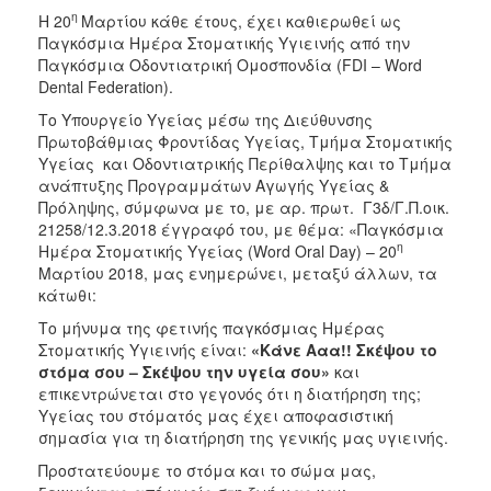
Ιατρείο
η
Η 20
Μαρτίου κάθε έτους, έχει καθιερωθεί ως
Παγκόσμια Ημέρα Στοματικής Υγιεινής από την
Ξενώνας
Παγκόσμια Οδοντιατρική Ομοσπονδία (FDI – Word
Φιλοξενίας
Dental Federation).
Γυναικών
Το Υπουργείο Υγείας μέσω της Διεύθυνσης
Κέντρο
Πρωτοβάθμιας Φροντίδας Υγείας, Τμήμα Στοματικής
Κοινότητας
Υγείας και Οδοντιατρικής Περίθαλψης και το Τμήμα
Κοινωνικό
ανάπτυξης Προγραμμάτων Αγωγής Υγείας &
Φαρμακείο
Πρόληψης, σύμφωνα με το, με αρ. πρωτ. Γ3δ/Γ.Π.οικ.
21258/12.3.2018 έγγραφό του, με θέμα: «Παγκόσμια
Κοινωνικό
η
Ημέρα Στοματικής Υγείας (Word Oral Day) – 20
Παντοπωλείο
Μαρτίου 2018, μας ενημερώνει, μεταξύ άλλων, τα
Ισότητα
κάτωθι:
των
Το μήνυμα της φετινής παγκόσμιας Ημέρας
Φύλων
Στοματικής Υγιεινής είναι:
«Κάνε Ααα!! Σκέψου το
Υγεία
στόμα σου – Σκέψου την υγεία σου»
και
επικεντρώνεται στο γεγονός ότι η διατήρηση της;
Αυτόματοι
Υγείας του στόματός μας έχει αποφασιστική
Απινιδωτές
σημασία για τη διατήρηση της γενικής μας υγιεινής.
Προστατεύουμε το στόμα και το σώμα μας,