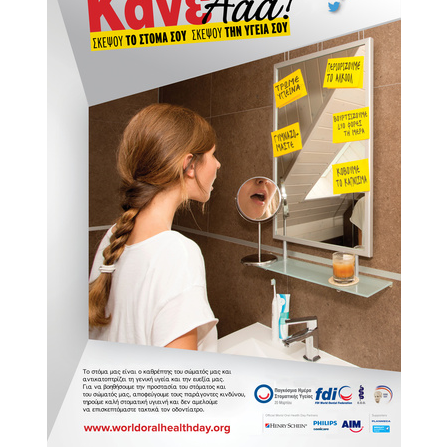
Κοινοτικής
Φροντίδας
(Κ.Α.Π.Η.)
Κέντρα
Δημιουργικής
Απασχόλησης
Παιδιών
(Κ.Δ.Α.Π.)
Κέντρα
Ημερήσιας
Φροντίδας
Ηλικιωμένων
(Κ.Η.Φ.Η.)
Κ.Δ.Α.Π.Α.μεΑ.
Αδειοδότηση
&
Έλεγχος
Βρεφονηπιακών
Σταθμών
Δημοτικό