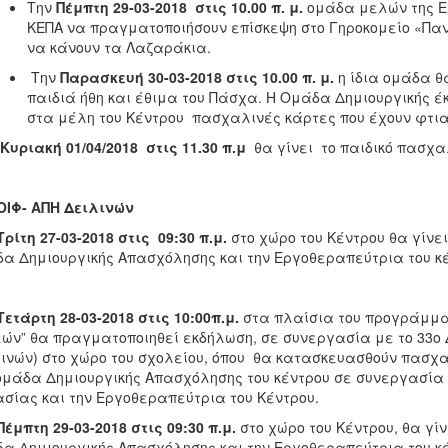
Την
Πέμπτη 29-03-2018 στις 10.00 π. μ.
ομάδα μελών της Ε
ΚΕΠΑ να πραγματοποιήσουν επίσκεψη στο Γηροκομείο «Παν
να κάνουν τα Λαζαράκια.
Την
Παρασκευή 30-03-2018 στις 10.00 π. μ.
η ίδια ομάδα θ
παιδιά ήθη και έθιμα του Πάσχα. Η Ομάδα Δημιουργικής 
στα μέλη του Κέντρου πασχαλινές κάρτες που έχουν φτιαχ
Κυριακή 01/04/2018 στις 11.30 π.μ
θα γίνει το παιδικό πασχα
ΙΦ- ΑΠΗ Δειλινών
Τρίτη 27-03-2018 στις 09:30 π.μ.
στο χώρο του Κέντρου θα γίνε
α Δημιουργικής Απασχόλησης και την Eργοθεραπεύτρια του κέ
Τετάρτη 28-03-2018 στις 10:00π.μ.
στα πλαίσια του προγράμμα
ών” θα πραγματοποιηθεί εκδήλωση, σε συνεργασία με το 33o 
ινών) στο χώρο του σχολείου, όπου θα κατασκευασθούν πασχα
ομάδα Δημιουργικής Απασχόλησης του κέντρου σε συνεργασία μ
σίας και την Eργοθεραπεύτρια του Κέντρου.
Πέμπτη 29-03-2018 στις 09:30 π.μ.
στο χώρο του Κέντρου, θα γ
α Δημιουργικής Απασχόλησης και την Εργοθεραπεύτρια του κ