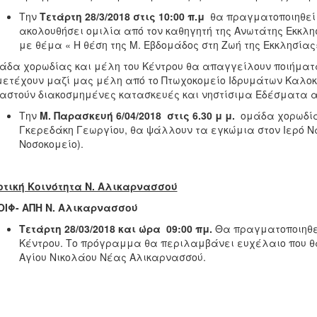
Την
Τετάρτη 28/3/2018 στις 10:00 π.μ
θα πραγματοποιηθεί 
ακολουθήσει ομιλία από τον καθηγητή της Ανωτάτης Εκκλησ
με θέμα « Η θέση της Μ. Εβδομάδος στη Ζωή της Εκκλησίας
άδα χορωδίας και μέλη του Κέντρου θα απαγγείλουν ποιήματα
ετέχουν μαζί μας μέλη από το Πτωχοκομείο Ιδρυμάτων Καλοκα
αστούν διακοσμημένες κατασκευές και νηστίσιμα Εδέσματα α
Την
Μ. Παρασκευή 6/04/2018 στις 6.30 μ μ.
ομάδα χορωδίας 
Γκερεδάκη Γεωργίου, θα ψάλλουν τα εγκώμια στον Ιερό Να
Νοσοκομείο).
τική Κοινότητα Ν. Αλικαρνασσού
ΟΙΦ- ΑΠΗ Ν. Αλικαρνασσού
Τετάρτη 28/03/2018 και ώρα 09:00 πμ.
Θα πραγματοποιηθεί
Κέντρου. Το πρόγραμμα θα περιλαμβάνει ευχέλαιο που θα
Αγίου Νικολάου Νέας Αλικαρνασσού.