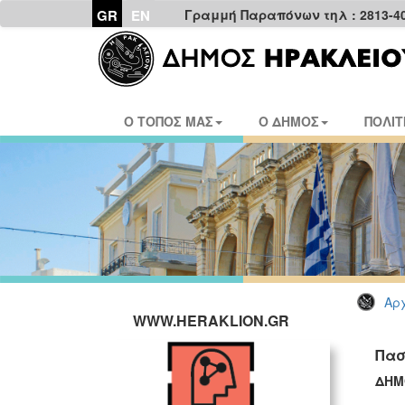
GR
EN
Γραμμή Παραπόνων τηλ : 2813-4
Ο ΤΟΠΟΣ ΜΑΣ
Ο ΔΗΜΟΣ
ΠΟΛΙΤ
Αρχ
WWW.HERAKLION.GR
Πασ
ΔΗΜ