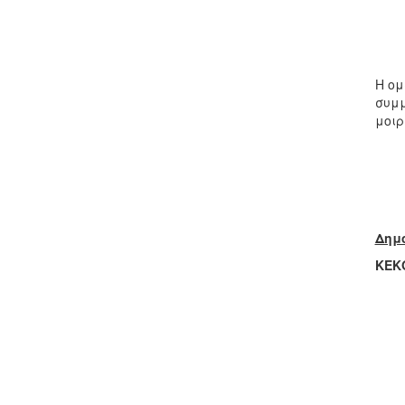
Η ομ
συμμ
μοιρ
Δημο
ΚΕΚ