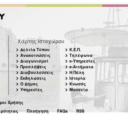
Χάρτης Ιστοχώρου
Δελτία Τύπου
Κ.Ε.Π.
Ανακοινώσεις
Τηλέφωνα
Διαγωνισμοί
e-Υπηρεσίες
Προσλήψεις
e-Αιτήματα
Διαβουλεύσεις
Η Πόλη
Εκδηλώσεις
Ιστορία
Ο Δήμος
Κνωσός
Υπηρεσίες
Μουσεία
ροι Χρήσης
ιμότητας
Πλοήγηση
FAQs
RSS