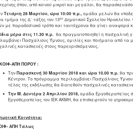
τερίνης όπου, από κοινού μικροί και μεγάλοι, θα παρασκευάσ
ην
Τετάρτη 28 Μαρτίου, ώρα 10:00 π.μ.,
ομάδα μελών θα υποδεχ
ου
να τμήμα της Δ΄ τάξης του 13
Δημοτικού Σχολείου Ηρακλείου
ν με παραδοσιακό τρόπο και ταυτόχρονα θα γίνει αναφορά κ
ίδια μέρα στις 11.30 π.μ.
θα πραγματοποιηθεί η πασχαλινή γ
λαμβάνει Πασχάλιους Ύμνους, ομιλίες και ποιήματα από τα μ
αλινές κατασκευές στους παρευρισκόμενους.
ΚΟΙΦ-ΑΠΗ ΠΟΡΟΥ :
Την
Παρασκευή 30 Μαρτίου 2018 και ώρα 10.00 π.μ.
θα πρα
Κέντρου. Το πρόγραμμα περιλαμβάνει Πασχάλιους Ύμνους,
τέλος της εκδήλωσης θα διατεθούν πασχαλινές κατασκευέ
Την Μ. Δευτέρα 2 Απριλίου 2018,
ομάδα Εργοθεραπείας σε
Εργοθεραπείας του ΙΕΚ ΑΚΜΗ, θα επισκεφτούν το γηροκομ
ημοτική Κοινότητα:
ΟΙΦ- ΑΠΗ Τάλως