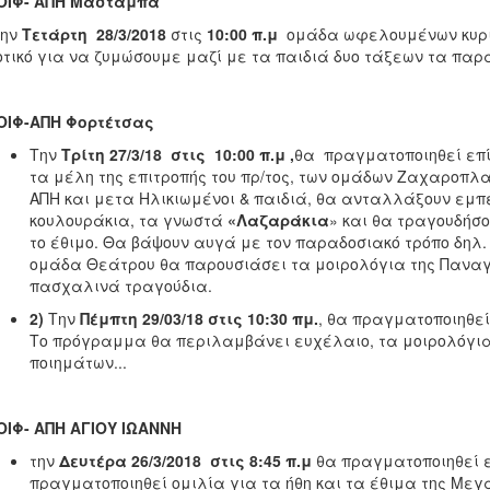
ΟΙΦ- ΑΠΗ Μασταμπά
ην
Τετάρτη
28/3/2018
στις
10:00 π.μ
ομάδα ωφελουμένων κυριώ
τικό για να ζυμώσουμε μαζί με τα παιδιά δυο τάξεων τα πα
ΟΙΦ-ΑΠΗ Φορτέτσας
Την
Τρίτη
27
/3/18
στις
10:00 π.μ ,
θα πραγματοποιηθεί επί
τα
μέλη της επιτροπής του πρ/τος, των ομάδων Ζαχαροπλασ
ΑΠΗ και μετα Ηλικιωμένοι & παιδιά, θα ανταλλάξουν εμπε
κουλουράκια, τα γνωστά
«Λαζαράκια
» και θα τραγουδήσ
το έθιμο. Θα βάψουν αυγά με τον παραδοσιακό τρόπο δηλ
ομάδα Θεάτρου θα παρουσιάσει τα μοιρολόγια της Παναγί
πασχαλινά τραγούδια.
2)
Την
Πέμπτη 29
/03/18
στις
10:30 πμ.
, θα πραγματοποιηθεί
Το πρόγραμμα θα περιλαμβάνει ευχέλαιο, τα μοιρολόγι
ποιημάτων...
ΙΦ- ΑΠΗ ΑΓΙΟΥ ΙΩΑΝΝΗ
την
Δευτέρα 26/3/2018
στις 8:45 π.μ
θα πραγματοποιηθεί επ
πραγματοποιηθεί ομιλία για τα ήθη και τα έθιμα της Με