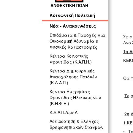
ΓΡ
ΑΝΘΕΚΤΙΚΗ ΠΟΛΗ
Κοινωνική Πολιτική
Νέα - Ανακοινώσεις
Επιδόματα & Παροχές για
Σει
Οικονομική Αδυναμία &
Αναλ
Φυσικές Καταστροφές
1η Δ
Κέντρα Κοινοτικής
ΚΕΚ
Φροντίδας (Κ.Α.Π.Η.)
Κέντρα Δημιουργικής
Απασχόλησης Παιδιών
Θα π
(Κ.Δ.Α.Π.)
Κέντρα Ημερήσιας
Σε σ
Φροντίδας Ηλικιωμένων
(Κ.Η.Φ.Η.)
Κ.Δ.Α.Π.Α.μεΑ.
2η 
Αδειοδότηση & Έλεγχος
1.Κ
Βρεφονηπιακών Σταθμών
◦ Τ