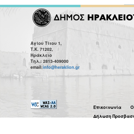
Αγίου Τίτου 1,
Τ.Κ. 71202,
Ηράκλειο
Τηλ.: 2813-409000
email:
info@heraklion.gr
Επικοινωνία
Ό
Δήλωση Προσβασ