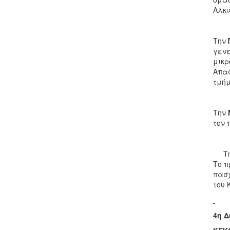
Αλκυ
Την
Π
γενε
μικρ
Απασ
τμήμ
Την
τον 
Τη
Το π
πασχ
του 
4η Δ