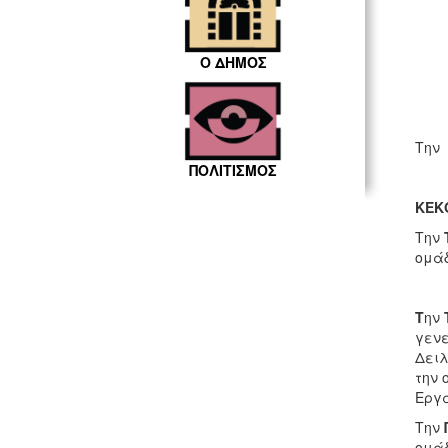
Ο ΔΗΜΟΣ
Την
ΠΟΛΙΤΙΣΜΟΣ
ΚΕΚΟ
Την
ομάδ
Τ
ην
γενε
Δειλ
την 
Εργα
Την
ομάδ