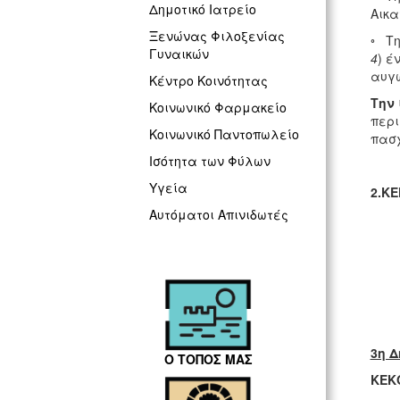
Δημοτικό Ιατρείο
Αικα
Ξενώνας Φιλοξενίας
◦ Τ
Γυναικών
4
) έ
αυγώ
Κέντρο Κοινότητας
Την 
Κοινωνικό Φαρμακείο
περι
Κοινωνικό Παντοπωλείο
πασχ
Ισότητα των Φύλων
Υγεία
2.ΚΕ
Αυτόματοι Απινιδωτές
3η Δ
Ο ΤΟΠΟΣ ΜΑΣ
ΚΕΚ