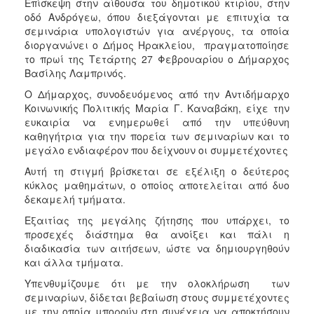
Επίσκεψη στην αίθουσα του δημοτικού κτιρίου, στην
Ιατρείο
οδό Ανδρόγεω, όπου διεξάγονται με επιτυχία τα
σεμινάρια υπολογιστών για ανέργους, τα οποία
Ξενώνας
διοργανώνει ο Δήμος Ηρακλείου, πραγματοποίησε
Φιλοξενίας
το πρωί της Τετάρτης 27 Φεβρουαρίου ο Δήμαρχος
Γυναικών
Βασίλης Λαμπρινός.
Κέντρο
Ο Δήμαρχος, συνοδευόμενος από την Αντιδήμαρχο
Κοινότητας
Κοινωνικής Πολιτικής Μαρία Γ. Καναβάκη, είχε την
Κοινωνικό
ευκαιρία να ενημερωθεί από την υπεύθυνη
Φαρμακείο
καθηγήτρια για την πορεία των σεμιναρίων και το
μεγάλο ενδιαφέρον που δείχνουν οι συμμετέχοντες
Κοινωνικό
Παντοπωλείο
Αυτή τη στιγμή βρίσκεται σε εξέλιξη ο δεύτερος
κύκλος μαθημάτων, ο οποίος αποτελείται από δυο
Ισότητα
δεκαμελή τμήματα.
των
Φύλων
Εξαιτίας της μεγάλης ζήτησης που υπάρχει, το
προσεχές διάστημα θα ανοίξει και πάλι η
Υγεία
διαδικασία των αιτήσεων, ώστε να δημιουργηθούν
Αυτόματοι
και άλλα τμήματα.
Απινιδωτές
Υπενθυμίζουμε ότι με την ολοκλήρωση των
σεμιναρίων, δίδεται βεβαίωση στους συμμετέχοντες
με την οποία μπορούν στη συνέχεια να αποκτήσουν