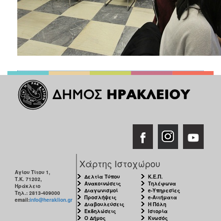
Χάρτης Ιστοχώρου
Αγίου Τίτου 1,
Δελτία Τύπου
Κ.Ε.Π.
Τ.Κ. 71202,
Ανακοινώσεις
Τηλέφωνα
Ηράκλειο
Διαγωνισμοί
e-Υπηρεσίες
Τηλ.: 2813-409000
Προσλήψεις
e-Αιτήματα
email:
info@heraklion.gr
Διαβουλεύσεις
Η Πόλη
Εκδηλώσεις
Ιστορία
Ο Δήμος
Κνωσός