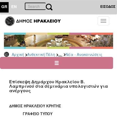
GR
EN
ΕΙΣΟΔΟΣ
ΑΝΘΕΚΤΙΚΗ
Toggle
ΠΟΛΗ
navigati
Κοινωνική
Πολιτική
Νέα
-
...
Αρχική
Ανθεκτική Πόλη
Νέα - Ανακοινώσεις
Ανακοινώσεις
Επιδόματα
&
Παροχές
Επίσκεψη Δημάρχου Ηρακλείου Β.
για
Λαμπρινού στα σεμινάρια υπολογιστών για
Οικονομική
ανέργους
Αδυναμία
&
Φυσικές
ΔΗΜΟΣ ΗΡΑΚΛΕΙΟΥ ΚΡΗΤΗΣ
Καταστροφές
ΓΡΑΦΕΙΟ ΤΥΠΟΥ
Κέντρα