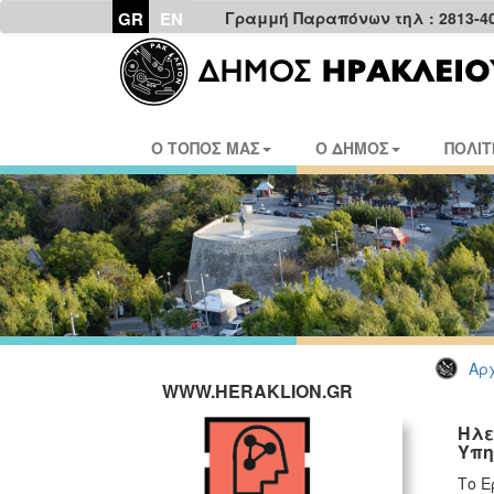
GR
EN
Γραμμή Παραπόνων τηλ : 2813-4
Ο ΤΟΠΟΣ ΜΑΣ
Ο ΔΗΜΟΣ
ΠΟΛΙΤ
Αρχ
WWW.HERAKLION.GR
Ηλε
Υπη
Το Ε