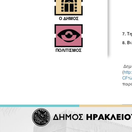
Ο ΔΗΜΟΣ
7.
Τη
8. 
ΠΟΛΙΤΙΣΜΟΣ
Δημο
(
htt
CF%
παρο