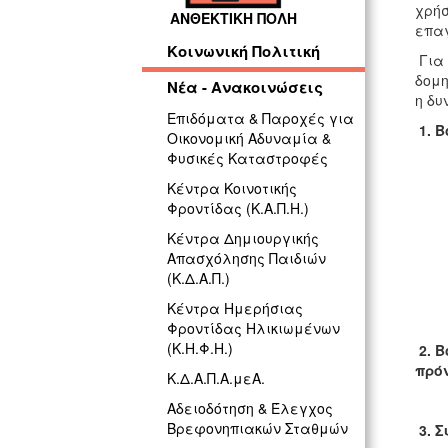
χρήσ
ΑΝΘΕΚΤΙΚΗ ΠΟΛΗ
επαγ
Κοινωνική Πολιτική
Για 
δομη
Νέα - Ανακοινώσεις
η δυ
Επιδόματα & Παροχές για
1. 
Οικονομική Αδυναμία &
Φυσικές Καταστροφές
Κέντρα Κοινοτικής
Φροντίδας (Κ.Α.Π.Η.)
Κέντρα Δημιουργικής
Απασχόλησης Παιδιών
(Κ.Δ.Α.Π.)
Κέντρα Ημερήσιας
Φροντίδας Ηλικιωμένων
(Κ.Η.Φ.Η.)
2. 
πρό
Κ.Δ.Α.Π.Α.μεΑ.
Αδειοδότηση & Έλεγχος
Βρεφονηπιακών Σταθμών
3. 