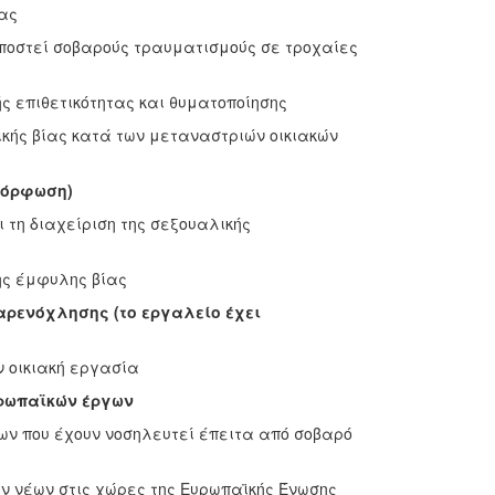
ίας
ποστεί σοβαρούς τραυματισμούς σε τροχαίες
ς επιθετικότητας και θυματοποίησης
ικής βίας κατά των μεταναστριών οικιακών
αμόρφωση)
αι τη διαχείριση της σεξουαλικής
της έμφυλης βίας
αρενόχλησης (το εργαλείο έχει
ν οικιακή εργασία
υρωπαϊκών έργων
ων που έχουν νοσηλευτεί έπειτα από σοβαρό
ων νέων στις χώρες της Ευρωπαϊκής Ένωσης