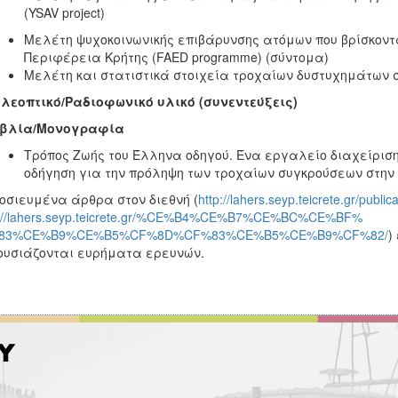
(YSAV project)
Μελέτη ψυχοκοινωνικής επιβάρυνσης ατόμων που βρίσκοντ
Περιφέρεια Κρήτης (FAED programme) (σύντομα)
Μελέτη και στατιστικά στοιχεία τροχαίων δυστυχημάτων 
λεοπτικό/Ραδιοφωνικό υλικό (συνεντεύξεις)
Βιβλία/Μονογραφία
Τρόπος Ζωής του Έλληνα οδηγού. Ένα εργαλείο διαχείρισ
οδήγηση για την πρόληψη των τροχαίων συγκρούσεων στη
σιευμένα άρθρα στον διεθνή (
http://lahers.seyp.teicrete.gr/publica
p://lahers.seyp.teicrete.gr/%CE%B4%CE%B7%CE%BC%CE%BF%
83%CE%B9%CE%B5%CF%8D%CF%83%CE%B5%CE%B9%CF%82/
)
υσιάζονται ευρήματα ερευνών.