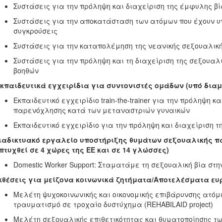
Συστάσεις για την πρόληψη και διαχείριση της έμφυλης β
Συστάσεις για την αποκατάσταση των ατόμων που έχουν υ
συγκρούσεις
Συστάσεις για την καταπολέμηση της νεανικής σεξουαλική
Συστάσεις για την πρόληψη και τη διαχείριση της σεξουαλ
βοηθών
Εκπαιδευτικά εγχειρίδια για συντονιστές ομάδων (υπό δι
Εκπαιδευτικό εγχειρίδιο train-the-trainer για την πρόληψη κ
παρενόχλησης κατά των μεταναστριών γυναικών
Εκπαιδευτικό εγχειρίδιο για την πρόληψη και διαχείριση 
Διαδικτυακό εργαλείο υποστήριξης θυμάτων σεξουαλικής π
τυχθεί σε 4 χώρες της ΕΕ και σε 14 γλώσσες)
Domestic Worker Support: Σταματάμε τη σεξουαλική βία στη
Εκθέσεις για μείζονα κοινωνικά ζητήματα/Αποτελέσματα ε
Μελέτη ψυχοκοινωνικής και οικονομικής επιβάρυνσης ατόμ
τραυματισμό σε τροχαίο δυστύχημα (REHABILAID project)
Μελέτη σεξουαλικής επιθετικότητας και θυματοποίησης τ