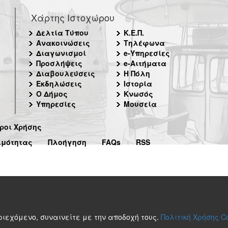
Χάρτης Ιστοχώρου
Δελτία Τύπου
Κ.Ε.Π.
Ανακοινώσεις
Τηλέφωνα
Διαγωνισμοί
e-Υπηρεσίες
Προσλήψεις
e-Αιτήματα
Διαβουλεύσεις
Η Πόλη
Εκδηλώσεις
Ιστορία
Ο Δήμος
Κνωσός
Υπηρεσίες
Μουσεία
ροι Χρήσης
ιμότητας
Πλοήγηση
FAQs
RSS
περιεχόμενο, συναινείτε με την αποδοχή τους.
Πολιτική Χρήσης C