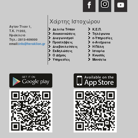
Χάρτης Ιστοχώρου
Αγίου Τίτου 1,
Δελτία Τύπου
Κ.Ε.Π.
Τ.Κ. 71202,
Ανακοινώσεις
Τηλέφωνα
Ηράκλειο
Διαγωνισμοί
e-Υπηρεσίες
Τηλ.: 2813-409000
Προσλήψεις
e-Αιτήματα
email:
info@heraklion.gr
Διαβουλεύσεις
Η Πόλη
Εκδηλώσεις
Ιστορία
Ο Δήμος
Κνωσός
Υπηρεσίες
Μουσεία