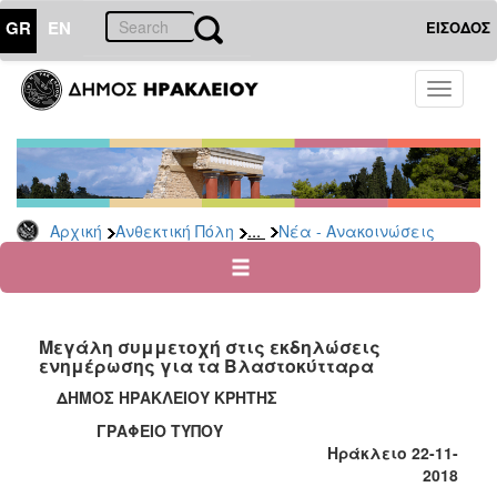
GR
EN
ΕΙΣΟΔΟΣ
ΑΝΘΕΚΤΙΚΗ
Toggle
ΠΟΛΗ
navigati
Κοινωνική
Πολιτική
Νέα
-
...
Αρχική
Ανθεκτική Πόλη
Νέα - Ανακοινώσεις
Ανακοινώσεις
Επιδόματα
&
Παροχές
Μεγάλη συμμετοχή στις εκδηλώσεις
για
ενημέρωσης για τα Βλαστοκύτταρα
Οικονομική
Αδυναμία
ΔΗΜΟΣ ΗΡΑΚΛΕΙΟΥ ΚΡΗΤΗΣ
&
ΓΡΑΦΕΙΟ ΤΥΠΟΥ
Φυσικές
Ηράκλειο 22-11-
Καταστροφές
2018
Κέντρα