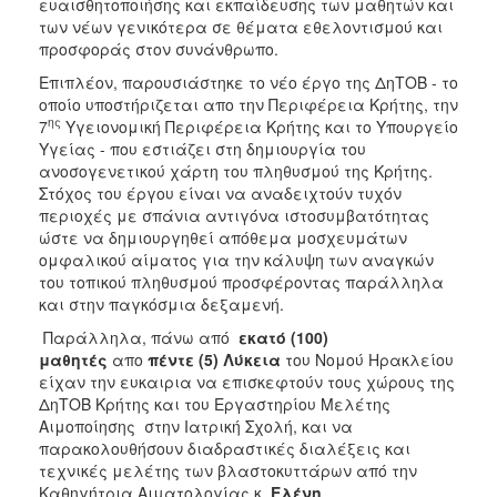
ευαισθητοποιήσης και εκπαίδευσης των μαθητών και
των νέων γενικότερα σε θέματα εθελοντισμού και
Ο
προσφοράς στον συνάνθρωπο.
ΤΟΠΟΣ
ΜΑΣ
Επιπλέον, παρουσιάστηκε το νέο έργο της ΔηΤΟΒ - το
οποίο υποστήριζεται απο την Περιφέρεια Κρήτης, την
Ο
ης
7
Υγειονομική Περιφέρεια Κρήτης και το Υπουργείο
ΔΗΜΟΣ
Υγείας - που εστιάζει στη δημιουργία του
ανοσογενετικού χάρτη του πληθυσμού της Κρήτης.
ΠΟΛΙΤΙΣΜΟΣ
Στόχος του έργου είναι να αναδειχτούν τυχόν
περιοχές με σπάνια αντιγόνα ιστοσυμβατότητας
ώστε να δημιουργηθεί απόθεμα μοσχευμάτων
ομφαλικού αίματος για την κάλυψη των αναγκών
του τοπικού πληθυσμού προσφέροντας παράλληλα
και στην παγκόσμια δεξαμενή.
Παράλληλα, πάνω από
εκατό (100)
μαθητές
απο
πέντε (5) Λύκεια
του Νομού Ηρακλείου
είχαν την ευκαιρια να επισκεφτούν τους χώρους της
ΔηΤΟΒ Κρήτης και του Εργαστηρίου Μελέτης
Αιμοποίησης στην Ιατρική Σχολή, και να
παρακολουθήσουν διαδραστικές διαλέξεις και
τεχνικές μελέτης των βλαστοκυττάρων από την
Καθηγήτρια Αιματολογίας κ.
Ελένη