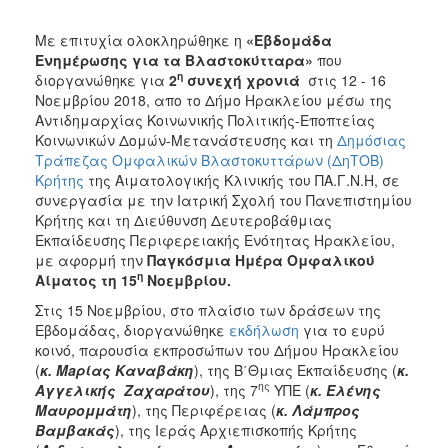
Κοινοτικής
Φροντίδας
Mε επιτυχία ολοκληρώθηκε η
«Εβδομάδα
(Κ.Α.Π.Η.)
Ενημέρωσης για τα Βλαστοκύτταρα»
που
η
διοργανώθηκε για
2
συνεχή χρονιά
στις 12 - 16
Κέντρα
Νοεμβρίου 2018, απο το Δήμο Ηρακλείου μέσω της
Δημιουργικής
Αντιδημαρχίας Κοινωνικής Πολιτικής-Εποπτείας
Απασχόλησης
Κοινωνικών Δομών-Μετανάστευσης και τη
Δημόσιας
Παιδιών
Τράπεζας Ομφαλικών Βλαστοκυττάρων (ΔηΤΟΒ)
(Κ.Δ.Α.Π.)
Κρήτης
της Αιματολογικής Κλινικής του ΠΑ.Γ.Ν.Η, σε
Κέντρα
συνεργασία με την Ιατρική Σχολή του Πανεπιστημίου
Ημερήσιας
Κρήτης και τη Διεύθυνση Δευτεροβάθμιας
Φροντίδας
Εκπαίδευσης Περιφερειακής Ενότητας Ηρακλείου,
Ηλικιωμένων
με αφορμή την
Παγκόσμια Ημέρα Ομφαλικού
(Κ.Η.Φ.Η.)
η
Αίματος τη 15
Νοεμβρίου.
Κ.Δ.Α.Π.Α.μεΑ.
Στις 15 Νοεμβρίου, στο πλαίσιο των δράσεων της
Εβδομάδας, διοργανώθηκε
εκδήλωση
για το ευρύ
Αδειοδότηση
κοινό, παρουσία εκπροσώπων του Δήμου Ηρακλείου
&
(
κ. Μaρίας Καναβάκη
), της Β΄Θμιας Εκπαίδευσης (
κ.
Έλεγχος
ης
Αγγελικής Ζαχαράτου
), της 7
ΥΠΕ (
κ. Ελένης
Βρεφονηπιακών
Μαυρομμάτη
), της Περιφέρειας (
κ. Λάμπρος
Σταθμών
Βαμβακάς
), της Ιεράς Αρχιεπισκοπής Κρήτης
Δημοτικό