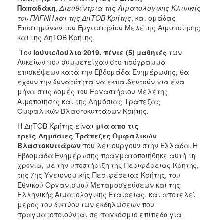
Παπαδάκη
,
Διευθύντρια της Αιματολογικής Κλινικής
του ΠΑΓΝΗ και της ΔηΤΟΒ Κρήτης
, και ομάδας
Επιστημόνων του Εργαστηρίου Μελέτης Αιμοποίησης
και της ΔηΤΟΒ Κρήτης.
Τον
Ιούνιο/Ιούλιο 2019,
πέντε (5) μαθητές
των
Λυκείων που συμμετείχαν στο πρόγραμμα
επισκέψεων κατά την Εβδομάδα Ενημέρωσης, θα
εχουν την δυνατότητα να εκπαιδευτούν για ένα
μήνα στις δομές του Εργαστήριου Μελέτης
Αιμοποίησης και της Δημόσιας Τράπεζας
Ομφαλικών Βλαστοκυττάρων Κρήτης.
Η ΔηΤΟΒ Κρήτης είναι
μία απο τις
τρείς
Δημόσιες
Τράπεζες Ομφαλικών
Βλαστοκυττάρων
που λειτουργούν στην Ελλάδα. Η
Εβδομάδα Ενημέρωσης πραγματοποιήθηκε αυτή τη
χρονιά, με την υποστήριξη της Περιφέρειας Κρήτης,
της 7ης Υγειονομικής Περιφέρειας Κρήτης, του
Εθνικού Οργανισμού Μεταμοσχεύσεων και της
Ελληνικής Αιματολογικής Εταιρείας, και αποτελεί
μέρος του δικτύου των εκδηλώσεων που
πραγματοποιούνται σε παγκόσμιο επίπεδο για