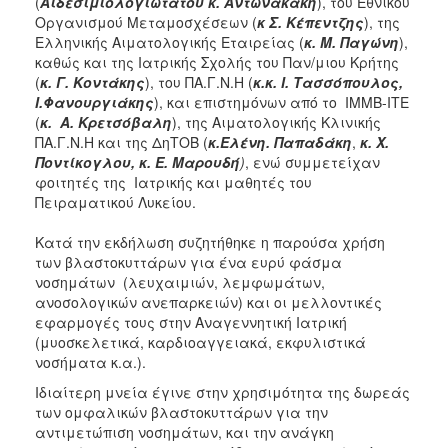
(
Αιδεσιμιολογιώτατου
κ. Αντωνακάκη
), του Εθνικού
Ιατρείο
Οργανισμού Μεταμοσχέσεων (
κ Σ. Κέπεντζης
), της
Ελληνικής Αιματολογικής Εταιρείας (
κ. Μ. Παγώνη
),
Ξενώνας
καθώς και της Ιατρικής Σχολής του Παν/μιου Κρήτης
Φιλοξενίας
(
κ. Γ. Κοντάκης
), του ΠΑ.Γ.Ν.Η (
κ.κ. Ι. Τασσόπουλος,
Γυναικών
Ι.Φανουργιάκης
), και επιστημόνων από το ΙΜΜΒ-ΙΤΕ
Κέντρο
(
κ. Α. Κρετσόβαλη
), της Αιματολογικής Κλινικής
Κοινότητας
ΠΑ.Γ.Ν.Η και της ΔηΤΟΒ (
κ.Ελένη. Παπαδάκη
,
κ. Χ.
Ποντίκογλου, κ. Ε. Μαρουδή
)
, ενώ συμμετείχαν
Κοινωνικό
φοιτητές της Ιατρικής και μαθητές του
Φαρμακείο
Πειραματικού Λυκείου.
Κοινωνικό
Παντοπωλείο
Κατά την εκδήλωση συζητήθηκε η παρούσα χρήση
των βλαστοκυττάρων για ένα ευρύ φάσμα
Ισότητα
νοσημάτων (λευχαιμιών, λεμφωμάτων,
των
ανοσολογικών ανεπαρκειών) και οι μελλοντικές
Φύλων
εφαρμογές τους στην Αναγεννητική Ιατρική
Υγεία
(μυοσκελετικά, καρδιοαγγειακά, εκφυλιστικά
νοσήματα κ.α.).
Αυτόματοι
Απινιδωτές
Ιδιαίτερη μνεία έγινε στην χρησιμότητα της δωρεάς
των ομφαλικών βλαστοκυττάρων για την
αντιμετώπιση νοσημάτων, και την ανάγκη