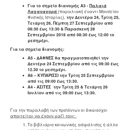
Ιατρείο
Για το σημείο διανομής Α3 -
Παλαιά
Λαχαναγορά
(παραλιακή έναντι Μουσείου
Ξενώνας
Φυσικής Ιστορίας),
την Δευτέρα 24, Τρίτη 25,
Φιλοξενίας
Τετάρτη 26, Πέμπτη 27 Σεπτεμβρίου από
Γυναικών
08:30 έως 13:30 & Παρασκευή 28
Κέντρο
Σεπτεμβρίου 2018 από 08:30 έως 12:00 το
Κοινότητας
μεσημέρι.
Κοινωνικό
Για τα σημεία διανομής:
Φαρμακείο
Α5 - ΔΑΦΝΕΣ θα πραγματοποιηθεί την
Κοινωνικό
Δευτέρα 24 Σεπτεμβρίου από τις 09:30 έως
Παντοπωλείο
12.30 το μεσημέρι.
A6 – ΚΥΠΑΡΙΣΣΙ την Τρίτη 25 Σεπτεμβρίου
Ισότητα
από τις 09:00 έως 13:30.
των
Α4 - ΑΣΙΤΕΣ την Τρίτη 25 & Τετάρτη 26
Φύλων
Ιουλίου από τις 09:00 έως 13:30.
Υγεία
Αυτόματοι
Για την παραλαβή των προϊόντων οι δικαιούχοι
Απινιδωτές
απαιτείται να έχουν μαζί τους:
Το βιβλιάριο κοινωνικής ασφάλισης ή άλλο