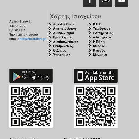
Χάρτης Ιστοχώρου
Αγίου Τίτου 1,
Δελτία Τύπου
Κ.Ε.Π.
Τ.Κ. 71202,
Ανακοινώσεις
Τηλέφωνα
Ηράκλειο
Διαγωνισμοί
e-Υπηρεσίες
Τηλ.: 2813-409000
Προσλήψεις
e-Αιτήματα
email:
info@heraklion.gr
Διαβουλεύσεις
Η Πόλη
Εκδηλώσεις
Ιστορία
Ο Δήμος
Κνωσός
Υπηρεσίες
Μουσεία