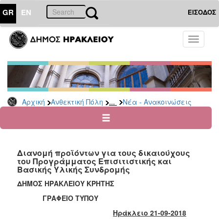
GR
EN
ΕΙΣΟΔΟΣ
ΑΝΘΕΚΤΙΚΗ
Toggle
ΠΟΛΗ
navigati
Κοινωνική
Πολιτική
Νέα
-
...
Αρχική
Ανθεκτική Πόλη
Νέα - Ανακοινώσεις
Ανακοινώσεις
Επιδόματα
&
Παροχές
Διανομή προϊόντων για τους δικαιούχους
για
του Προγράμματος Επισιτιστικής και
Οικονομική
Βασικής Υλικής Συνδρομής
Αδυναμία
&
ΔΗΜΟΣ ΗΡΑΚΛΕΙΟΥ ΚΡΗΤΗΣ
Φυσικές
ΓΡΑΦΕΙΟ ΤΥΠΟΥ
Καταστροφές
Ηράκλειο 21-09-2018
Κέντρα