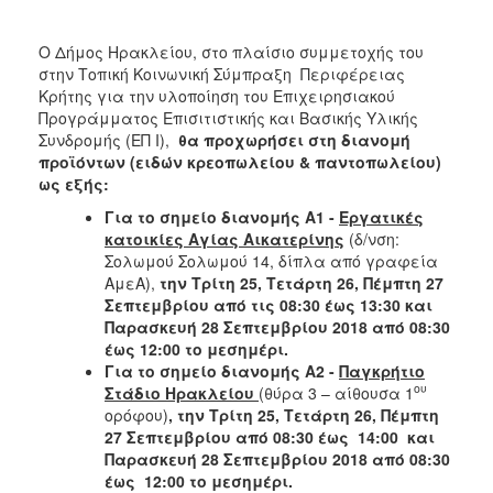
Κοινοτικής
Φροντίδας
Ο Δήμος Ηρακλείου, στο πλαίσιο συμμετοχής του
(Κ.Α.Π.Η.)
στην Τοπική Κοινωνική Σύμπραξη Περιφέρειας
Κέντρα
Κρήτης για την υλοποίηση του Επιχειρησιακού
Δημιουργικής
Προγράμματος Επισιτιστικής και Βασικής Υλικής
Απασχόλησης
Συνδρομής (ΕΠ Ι),
θα προχωρήσει στη διανομή
Παιδιών
προϊόντων (ειδών κρεοπωλείου & παντοπωλείου)
(Κ.Δ.Α.Π.)
ως εξής:
Κέντρα
Για το σημείο διανομής Α1 -
Εργατικές
Ημερήσιας
κατοικίες Αγίας Αικατερίνης
(δ/νση:
Φροντίδας
Σολωμού Σολωμού 14, δίπλα από γραφεία
Ηλικιωμένων
ΑμεΑ),
την Τρίτη 25, Τετάρτη 26, Πέμπτη 27
(Κ.Η.Φ.Η.)
Σεπτεμβρίου από τις 08:30 έως 13:30 και
Παρασκευή 28 Σεπτεμβρίου 2018 από 08:30
Κ.Δ.Α.Π.Α.μεΑ.
έως 12:00 το μεσημέρι.
Αδειοδότηση
Για το σημείο διανομής Α2 -
Παγκρήτιο
&
ου
Στάδιο Ηρακλείου
(θύρα 3 – αίθουσα 1
Έλεγχος
ορόφου)
, την Τρίτη 25, Τετάρτη 26, Πέμπτη
Βρεφονηπιακών
27 Σεπτεμβρίου από 08:30 έως 14:00 και
Σταθμών
Παρασκευή 28 Σεπτεμβρίου 2018 από 08:30
έως 12:00 το μεσημέρι.
Δημοτικό