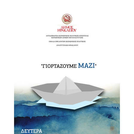
Κοινοτικής
Φροντίδας
(Κ.Α.Π.Η.)
Κέντρα
Δημιουργικής
Απασχόλησης
Παιδιών
(Κ.Δ.Α.Π.)
Κέντρα
Ημερήσιας
Φροντίδας
Ηλικιωμένων
(Κ.Η.Φ.Η.)
Κ.Δ.Α.Π.Α.μεΑ.
Αδειοδότηση
&
Έλεγχος
Βρεφονηπιακών
Σταθμών
Δημοτικό