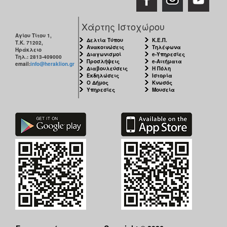
Ο
Χάρτης Ιστοχώρου
ΤΟΠΟΣ
ΜΑΣ
Αγίου Τίτου 1,
Δελτία Τύπου
Κ.Ε.Π.
Τ.Κ. 71202,
Ανακοινώσεις
Τηλέφωνα
Ηράκλειο
Διαγωνισμοί
e-Υπηρεσίες
Ο
Τηλ.: 2813-409000
Προσλήψεις
e-Αιτήματα
ΔΗΜΟΣ
email:
info@heraklion.gr
Διαβουλεύσεις
Η Πόλη
Εκδηλώσεις
Ιστορία
Ο Δήμος
Κνωσός
ΠΟΛΙΤΙΣΜΟΣ
Υπηρεσίες
Μουσεία