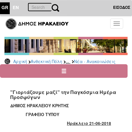
GR
EN
ΕΙΣΟΔΟΣ
ΑΝΘΕΚΤΙΚΗ
Toggle
ΠΟΛΗ
navigati
Κοινωνική
Πολιτική
Νέα
-
...
Αρχική
Ανθεκτική Πόλη
Νέα - Ανακοινώσεις
Ανακοινώσεις
Επιδόματα
&
Παροχές
"Γιορτάζουμε μαζί" την Παγκόσμια Ημέρα
για
Προσφύγων
Οικονομική
Αδυναμία
ΔΗΜΟΣ ΗΡΑΚΛΕΙΟΥ ΚΡΗΤΗΣ
&
ΓΡΑΦΕΙΟ ΤΥΠΟΥ
Φυσικές
Καταστροφές
Ηράκλειο 21-06-2018
Κέντρα