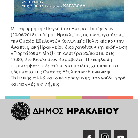
Ιατρείο
Ξενώνας
Φιλοξενίας
Γυναικών
Με αφορμή την Παγκόσμια Ημέρα Προσφύγων
(20/06/2018), ο Δήμος Ηρακλείου, σε συνεργασία με
Κέντρο
την Ομάδα Εθελοντών Κοινωνικής Πολιτικής και την
Κοινότητας
Αναπτυξιακή Ηρακλείου διοργανώνουν την εκδήλωση
Κοινωνικό
«Γιορτάζουμε Μαζί» τη Δευτέρα 25/6/2018, στις
Φαρμακείο
19.00, στο Κιόσκι στον Καράβολα. Η εκδήλωση
περιλαμβάνει δράσεις για παιδιά, χειροποίητα
Κοινωνικό
εδέσματα της Ομάδας Εθελοντών Κοινωνικής
Παντοπωλείο
Πολιτικής αλλά και από πρόσφυγες, τραγούδι, χορό
Ισότητα
και πολλές εκπλήξεις.
των
Φύλων
Υγεία
Αυτόματοι
Απινιδωτές