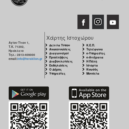
Ιατρείο
Ξενώνας
Φιλοξενίας
Γυναικών
Κέντρο
Χάρτης Ιστοχώρου
Κοινότητας
Αγίου Τίτου 1,
Δελτία Τύπου
Κ.Ε.Π.
Τ.Κ. 71202,
Κοινωνικό
Ανακοινώσεις
Τηλέφωνα
Ηράκλειο
Φαρμακείο
Διαγωνισμοί
e-Υπηρεσίες
Τηλ.: 2813-409000
Προσλήψεις
e-Αιτήματα
email:
info@heraklion.gr
Διαβουλεύσεις
Η Πόλη
Κοινωνικό
Εκδηλώσεις
Ιστορία
Παντοπωλείο
Ο Δήμος
Κνωσός
Υπηρεσίες
Μουσεία
Ισότητα
των
Φύλων
Υγεία
Αυτόματοι
Απινιδωτές