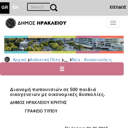
GR
EN
ΕΙΣΟΔΟΣ
ΑΝΘΕΚΤΙΚΗ
Toggle
ΠΟΛΗ
navigati
Κοινωνική
Πολιτική
Νέα
-
...
Αρχική
Ανθεκτική Πόλη
Νέα - Ανακοινώσεις
Ανακοινώσεις
Επιδόματα
&
Παροχές
Διανομή παπουτσιών σε 500 παιδιά
για
οικογενειών με οικονομικές δυσκολίες.
Οικονομική
Αδυναμία
ΔΗΜΟΣ ΗΡΑΚΛΕΙΟΥ ΚΡΗΤΗΣ
&
ΓΡΑΦΕΙΟ ΤΥΠΟΥ
Φυσικές
Καταστροφές
Κέντρα
Ηράκλειο 21-06-2017