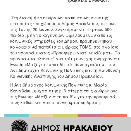
Κοινοτικής
Φροντίδας
(Κ.Α.Π.Η.)
Στη διανομή καινούργιων παπουτσιών γνωστής
εταιρείας προχώρησε ο Δήμος Ηρακλείου, το πρωί
Κέντρα
της Τρίτης 20 Ιουνίου. Συγκεκριμένα, περίπου 500
Δημιουργικής
παιδιά, μέλη οικογενειών ωφελούμενων από τις
Απασχόλησης
κοινωνικές υπηρεσίες του Δήμου, προμηθεύτηκαν
Παιδιών
καλοκαιρινά παπούτσια μάρκας TOMS, στο πλαίσιο
(Κ.Δ.Α.Π.)
του προγράμματος «Προσφέρω γιατί νοιάζομαι». Το
Κέντρα
πρόγραμμα υλοποιεί για τρίτη συνεχόμενη χρονιά η
Ημερήσιας
Ένωση «Μαζί για το παιδί» σε συνεργασία με την
Φροντίδας
Αντιδημαρχία Κοινωνικής Πολιτικής και τη Διεύθυνση
Ηλικιωμένων
Κοινωνικής Ανάπτυξης του Δήμου Ηρακλείου.
(Κ.Η.Φ.Η.)
Η Αντιδήμαρχος Κοινωνικής Πολιτικής κ. Μαρία
Κ.Δ.Α.Π.Α.μεΑ.
Καναβάκη, ευχαρίστησε ιδιαίτερα τους ανθρώπους
της Ένωσης «Μαζί για το παιδί» για την προσφορά
Αδειοδότηση
τους καθώς και για τη συγκεκριμένη δράση.
&
Έλεγχος
Βρεφονηπιακών
Σταθμών
Δημοτικό