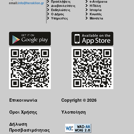
Προσλήψεις
e-Αιτήματα
email:
info@heraklion.gr
Διαβουλεύσεις
Η Πόλη
Εκδηλώσεις
Ιστορία
Ο Δήμος
Κνωσός
Υπηρεσίες
Μουσεία
Επικοινωνία
Copyright © 2026
Όροι Χρήσης
Υλοποίηση
Δήλωση
Προσβασιμότητας