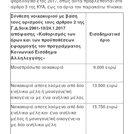
φορολογικό έτος 2017, όπως αυτά προβλέπονται στο
άρθρο 3 της ΚΥΑ, έως τα όρια του παρακάτω πίνακα:
Ο
ΤΟΠΟΣ
Σύνθεση νοικοκυριού με βάση
ΜΑΣ
τους ορισμούς τους άρθρου 2 της
Γ.Δ.5οικ.2961-10/24.1.2017
Ο
απόφασης «Καθορισμός των
Εισοδηματικό
ΔΗΜΟΣ
όρων και των προϋποθέσεων
όριο
εφαρμογής του προγράμματος
ΠΟΛΙΤΙΣΜΟΣ
Κοινωνικό Εισόδημα
Αλληλεγγύης»
Μονοπρόσωπο νοικοκυριό
9.000 ευρώ
Νοικοκυριό αποτελούμενο από δύο
13.500 ευρώ
ενήλικα μέλη ή μονογονεϊκή
οικογένεια με ένα ανήλικο μέλος
Νοικοκυριό αποτελούμενο από δύο
15.750 ευρώ
ενήλικα μέλη και ένα ανήλικο
μέλος ή μονογονεϊκή οικογένεια
με δύο ανήλικα μέλη