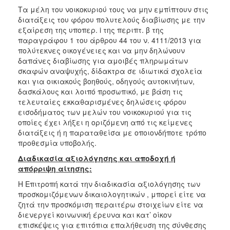
Τα μέλη του νοικοκυριού τους να μην εμπίπτουν στις
διατάξεις του φόρου πολυτελούς διαβίωσης με την
εξαίρεση της υποπερ. i της περιπτ. β της
παραγράφου 1 του άρθρου 44 του ν. 4111/2013 για
πολύτεκνες οικογένειες και να μην δηλώνουν
δαπάνες διαβίωσης για αμοιβές πληρωμάτων
σκαφών αναψυχής, δίδακτρα σε ιδιωτικά σχολεία
και για οικιακούς βοηθούς, οδηγούς αυτοκινήτων,
δασκάλους και λοιπό προσωπικό, με βάση τις
τελευταίες εκκαθαρισμένες δηλώσεις φόρου
εισοδήματος των μελών του νοικοκυριού για τις
οποίες έχει λήξει η οριζόμενη από τις κείμενες
διατάξεις ή η παραταθείσα με οποιονδήποτε τρόπο
προθεσμία υποβολής.
Διαδικασία αξιολόγησης και αποδοχή ή
απόρριψη αίτησης:
Η Επιτροπή κατά την διαδικασία αξιολόγησης των
προσκομιζόμενων δικαιολογητικών , μπορεί είτε να
ζητά την προσκόμιση περαιτέρω στοιχείων είτε να
διενεργεί κοινωνική έρευνα και κατ’ οίκον
επισκέψεις για επιτόπια επαλήθευση της σύνθεσης