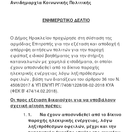
Αντιδημαρχία Κοινωνικής Πολιτικής
Κοινοτικής
Φροντίδας
(Κ.Α.Π.Η.)
ΕΝΗΜΕΡΩΤΙΚΟ ΔΕΛΤΙΟ
Κέντρα
Δημιουργικής
Απασχόλησης
Ο Δήμος Ηρακλείου προχώρησε στη σύσταση της
Παιδιών
αρμόδιας Επιτροπής για την εξέταση και αποδοχή ή
(Κ.Δ.Α.Π.)
απόρριψη αιτήσεων πολιτών για την παροχή
εφάπαξ ειδικού βοηθήματος για την στήριξη
Κέντρα
καταναλωτών με χαμηλά εισοδήματα, οι οποίοι
Ημερήσιας
έχουν αποσυνδεθεί από το δίκτυο παροχής
Φροντίδας
ηλεκτρικής ενέργειας λόγω ληξιπρόθεσμων
Ηλικιωμένων
οφειλών , βάση των διατάξεων του άρθρου 36 του Ν.
(Κ.Η.Φ.Η.)
4508/2017 & ΥΠ ΕΝ/ΥΠ ΡΓ/7408/1228/08-02-2018 ΚΥΑ
Κ.Δ.Α.Π.Α.μεΑ.
(ΦΕΚ Β' 474/14.02.2018).
Αδειοδότηση
Οι προς εξέταση δικαιούχοι για να υποβάλουν
&
σχετική αίτηση πρέπει:
Έλεγχος
1.
Να έχουν αποσυνδεθεί από το δίκτυο
Βρεφονηπιακών
παροχής ηλεκτρικής ενέργειας, λόγω
Σταθμών
ληξιπρόθεσμων οφειλών, μέχρι και την
Δημοτικό
ημερομηνία έναρξης ισχύος της ανωτέρω