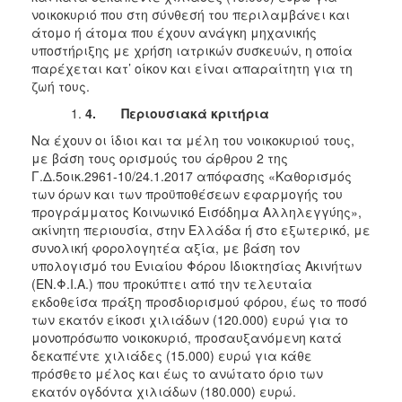
νοικοκυριό που στη σύνθεσή του περιλαμβάνει και
άτομο ή άτομα που έχουν ανάγκη μηχανικής
υποστήριξης με χρήση ιατρικών συσκευών, η οποία
παρέχεται κατ’ οίκον και είναι απαραίτητη για τη
ζωή τους.
4.
Περιουσιακά κριτήρια
Να έχουν οι ίδιοι και τα μέλη του νοικοκυριού τους,
με βάση τους ορισμούς του άρθρου 2 της
Γ.Δ.5οικ.2961-10/24.1.2017 απόφασης «Καθορισμός
των όρων και των προϋποθέσεων εφαρμογής του
προγράμματος Κοινωνικό Εισόδημα Αλληλεγγύης»,
ακίνητη περιουσία, στην Ελλάδα ή στο εξωτερικό, με
συνολική φορολογητέα αξία, με βάση τον
υπολογισμό του Ενιαίου Φόρου Ιδιοκτησίας Ακινήτων
(ΕΝ.Φ.Ι.Α.) που προκύπτει από την τελευταία
εκδοθείσα πράξη προσδιορισμού φόρου, έως το ποσό
των εκατόν είκοσι χιλιάδων (120.000) ευρώ για το
μονοπρόσωπο νοικοκυριό, προσαυξανόμενη κατά
δεκαπέντε χιλιάδες (15.000) ευρώ για κάθε
πρόσθετο μέλος και έως το ανώτατο όριο των
εκατόν ογδόντα χιλιάδων (180.000) ευρώ.