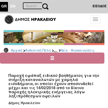
GR
EN
ΕΙΣΟΔΟΣ
ΑΝΘΕΚΤΙΚΗ
Toggle
ΠΟΛΗ
navigati
Κοινωνική
Πολιτική
Νέα
-
...
Αρχική
Ανθεκτική Πόλη
Νέα - Ανακοινώσεις
Ανακοινώσεις
Επιδόματα
&
Παροχές
Παροχή εφάπαξ ειδικού βοηθήματος για την
για
στήριξη καταναλωτών με χαμηλά
Οικονομική
εισοδήματα, οι οποίοι έχουν αποσυνδεθεί
Αδυναμία
μέχρι και τις 14/02/2018 από το δίκτυο
&
παροχής ηλεκτρικής ενέργειας λόγω
Φυσικές
ληξιπρόθεσμων οφειλών
Καταστροφές
Δήμος Ηρακλείου
Κέντρα