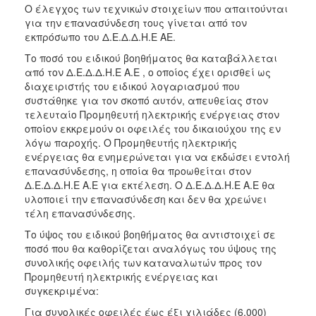
Ο έλεγχος των τεχνικών στοιχείων που απαιτούνται
για την επανασύνδεση τους γίνεται από τον
εκπρόσωπο του Δ.Ε.Δ.Δ.Η.Ε ΑΕ.
Το ποσό του ειδικού βοηθήματος θα καταβάλλεται
από τον Δ.Ε.Δ.Δ.Η.Ε Α.Ε , ο οποίος έχει ορισθεί ως
διαχειριστής του ειδικού λογαριασμού που
συστάθηκε για τον σκοπό αυτόν, απευθείας στον
τελευταίο Προμηθευτή ηλεκτρικής ενέργειας στον
οποίον εκκρεμούν οι οφειλές του δικαιούχου της εν
λόγω παροχής. Ο Προμηθευτής ηλεκτρικής
ενέργειας θα ενημερώνεται για να εκδώσει εντολή
επανασύνδεσης, η οποία θα προωθείται στον
Δ.Ε.Δ.Δ.Η.Ε Α.Ε για εκτέλεση. Ο Δ.Ε.Δ.Δ.Η.Ε Α.Ε θα
υλοποιεί την επανασύνδεση και δεν θα χρεώνει
τέλη επανασύνδεσης.
Το ύψος του ειδικού βοηθήματος θα αντιστοιχεί σε
ποσό που θα καθορίζεται αναλόγως του ύψους της
συνολικής οφειλής των καταναλωτών προς τον
Προμηθευτή ηλεκτρικής ενέργειας και
συγκεκριμένα:
Για συνολικές οφειλές έως έξι χιλιάδες (6.000)