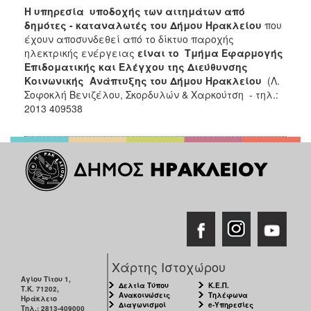
Η υπηρεσία υποδοχής των αιτημάτων από
δημότες - καταναλωτές του Δήμου Ηρακλείου
που
έχουν αποσυνδεθεί από το δίκτυο παροχής
ηλεκτρικής ενέργειας
είναι το Τμήμα Εφαρμογής
Επιδοματικής και Ελέγχου της Διεύθυνσης
Κοινωνικής Ανάπτυξης του Δήμου Ηρακλείου
(Λ.
Σοφοκλή Βενιζέλου, Σκορδυλών & Χαρκούτση - τηλ.:
2013 409538
Χάρτης Ιστοχώρου
Αγίου Τίτου 1,
Δελτία Τύπου
Κ.Ε.Π.
Τ.Κ. 71202,
Ανακοινώσεις
Τηλέφωνα
Ηράκλειο
Διαγωνισμοί
e-Υπηρεσίες
Τηλ.: 2813-409000