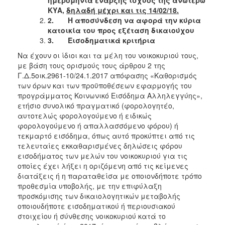
Ιατρείο
ΚΥΑ,
δηλαδή μέχρι και τις 14/02/18.
2.
Η αποσύνδεση να αφορά την κύρια
Ξενώνας
κατοικία του προς εξέταση δικαιούχου
Φιλοξενίας
3.
Εισοδηματικά κριτήρια
Γυναικών
Να έχουν οι ίδιοι και τα μέλη του νοικοκυριού τους,
Κέντρο
με βάση τους ορισμούς τους άρθρου 2 της
Κοινότητας
Γ.Δ.5οικ.2961-10/24.1.2017 απόφασης «Καθορισμός
Κοινωνικό
των όρων και των προϋποθέσεων εφαρμογής του
Φαρμακείο
προγράμματος Κοινωνικό Εισόδημα Αλληλεγγύης»,
ετήσιο συνολικό πραγματικό (φορολογητέο,
Κοινωνικό
αυτοτελώς φορολογούμενο ή ειδικώς
Παντοπωλείο
φορολογούμενο ή απαλλασσόμενο φόρου) ή
Ισότητα
τεκμαρτό εισόδημα, όπως αυτό προκύπτει από τις
των
τελευταίες εκκαθαρισμένες δηλώσεις φόρου
Φύλων
εισοδήματος των μελών του νοικοκυριού για τις
οποίες έχει λήξει η οριζόμενη από τις κείμενες
Υγεία
διατάξεις ή η παραταθείσα με οποιονδήποτε τρόπο
Αυτόματοι
προθεσμία υποβολής, με την επιφύλαξη
Απινιδωτές
προσκόμισης των δικαιολογητικών μεταβολής
οποιουδήποτε εισοδηματικού ή περιουσιακού
στοιχείου ή σύνθεσης νοικοκυριού κατά το