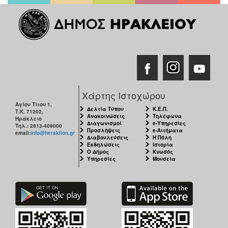
Χάρτης Ιστοχώρου
Αγίου Τίτου 1,
Δελτία Τύπου
Κ.Ε.Π.
Τ.Κ. 71202,
Ανακοινώσεις
Τηλέφωνα
Ηράκλειο
Διαγωνισμοί
e-Υπηρεσίες
Τηλ.: 2813-409000
Προσλήψεις
e-Αιτήματα
email:
info@heraklion.gr
Διαβουλεύσεις
Η Πόλη
Εκδηλώσεις
Ιστορία
Ο Δήμος
Κνωσός
Υπηρεσίες
Μουσεία