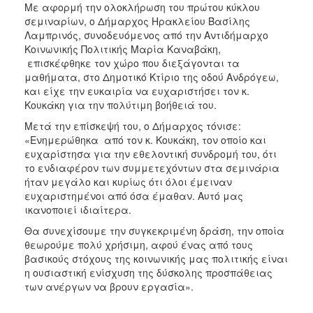
Με αφορμή την ολοκλήρωση του πρώτου κύκλου
σεμιναρίων, ο Δήμαρχος Ηρακλείου Βασίλης
Ο
Λαμπρινός, συνοδευόμενος από την Αντιδήμαρχο
ΤΟΠΟΣ
ΜΑΣ
Κοινωνικής Πολιτικής Μαρία Καναβάκη,
επισκέφθηκε τον χώρο που διεξάγονται τα
μαθήματα, στο Δημοτικό Κτίριο της οδού Ανδρόγεω,
Ο
ΔΗΜΟΣ
και είχε την ευκαιρία να ευχαριστήσει τον κ.
Κουκάκη για την πολύτιμη βοήθειά του.
ΠΟΛΙΤΙΣΜΟΣ
Μετά την επίσκεψή του, ο Δήμαρχος τόνισε:
«Ενημερώθηκα από τον κ. Κουκάκη, τον οποίο και
ευχαρίστησα για την εθελοντική συνδρομή του, ότι
το ενδιαφέρον των συμμετεχόντων στα σεμινάρια
ήταν μεγάλο και κυρίως ότι όλοι έμειναν
ευχαριστημένοι από όσα έμαθαν. Αυτό μας
ικανοποιεί ιδιαίτερα.
Θα συνεχίσουμε την συγκεκριμένη δράση, την οποία
θεωρούμε πολύ χρήσιμη, αφού ένας από τους
βασικούς στόχους της κοινωνικής μας πολιτικής είναι
η ουσιαστική ενίσχυση της δύσκολης προσπάθειας
των ανέργων να βρουν εργασία».