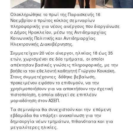
Ιατρείο
Ξενώνας
Ολοκληρώθηκε το πρωί της Παρασκευής 16
Φιλοξενίας
Νοεμβρίου ο πρώτος κύκλος σεμιναρίων
Γυναικών
πληροφορικής για νέους ανέργους που διοργάνωσε
ο Δήμος Ηρακλείου, μέσω της Αντιδημαρχίας
Κέντρο
Κοινωνικής Πολιτικής και Αντιδημαρχίας
Κοινότητας
Ηλεκτρονικής Διακυβέρνησης.
Κοινωνικό
Συμμετείχαν 20 νέοι άνεργοι, ηλικίας 18 έως 35
Φαρμακείο
ετών, χωρισμένοι σε δύο τμήματα, οι οποίοι
Κοινωνικό
απέκτησαν βασικές γνώσεις πληροφορικής, με την
Παντοπωλείο
βοήθεια του εθελοντή καθηγητή Γιώργου Κουκάκη.
Στους συμμετέχοντες δόθηκε βεβαίωση,
Ισότητα
προκειμένου εφόσον το επιθυμούν, να την
των
χρησιμοποιήσουν για να αποκτήσουν την σχετική
Φύλων
πιστοποίηση, η οποία οδηγεί σε επιπλέον
Υγεία
μοριοδότηση στον ΑΣΕΠ.
Αυτόματοι
Τα σεμινάρια θα συνεχιστούν και την επόμενη
Απινιδωτές
εβδομάδα θα υπάρξει ανακοίνωση για την
δημιουργία νέων τμημάτων, πιθανότατα και για
μεγαλύτερες ηλικίες.