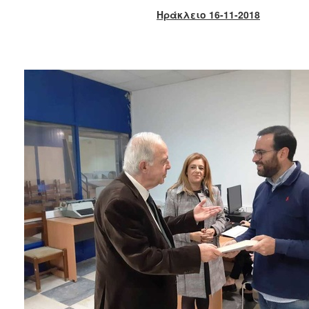
Κοινοτικής
Ηράκλειο 16-11-2018
Φροντίδας
(Κ.Α.Π.Η.)
Κέντρα
Δημιουργικής
Απασχόλησης
Παιδιών
(Κ.Δ.Α.Π.)
Κέντρα
Ημερήσιας
Φροντίδας
Ηλικιωμένων
(Κ.Η.Φ.Η.)
Κ.Δ.Α.Π.Α.μεΑ.
Αδειοδότηση
&
Έλεγχος
Βρεφονηπιακών
Σταθμών
Δημοτικό