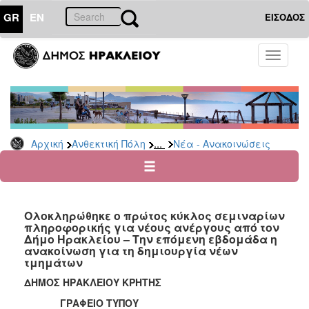
GR
EN
ΕΙΣΟΔΟΣ
ΑΝΘΕΚΤΙΚΗ
Toggle
ΠΟΛΗ
navigati
Κοινωνική
Πολιτική
Νέα
-
...
Αρχική
Ανθεκτική Πόλη
Νέα - Ανακοινώσεις
Ανακοινώσεις
Επιδόματα
&
Παροχές
Ολοκληρώθηκε ο πρώτος κύκλος σεμιναρίων
για
πληροφορικής για νέους ανέργους από τον
Οικονομική
Δήμο Ηρακλείου – Την επόμενη εβδομάδα η
Αδυναμία
ανακοίνωση για τη δημιουργία νέων
&
τμημάτων
Φυσικές
ΔΗΜΟΣ ΗΡΑΚΛΕΙΟΥ ΚΡΗΤΗΣ
Καταστροφές
ΓΡΑΦΕΙΟ ΤΥΠΟΥ
Κέντρα