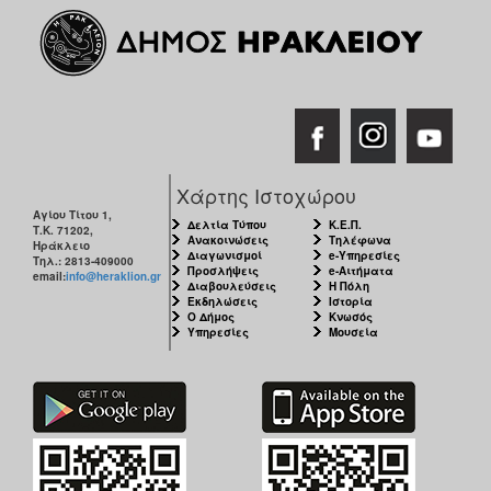
Χάρτης Ιστοχώρου
Αγίου Τίτου 1,
Δελτία Τύπου
Κ.Ε.Π.
Τ.Κ. 71202,
Ανακοινώσεις
Τηλέφωνα
Ηράκλειο
Διαγωνισμοί
e-Υπηρεσίες
Τηλ.: 2813-409000
Προσλήψεις
e-Αιτήματα
email:
info@heraklion.gr
Διαβουλεύσεις
Η Πόλη
Εκδηλώσεις
Ιστορία
Ο Δήμος
Κνωσός
Υπηρεσίες
Μουσεία