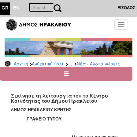
GR
EN
ΕΙΣΟΔΟΣ
ΑΝΘΕΚΤΙΚΗ
Toggle
ΠΟΛΗ
navigati
Κοινωνική
Πολιτική
Νέα
-
...
Αρχική
Ανθεκτική Πόλη
Νέα - Ανακοινώσεις
Ανακοινώσεις
Επιδόματα
&
Παροχές
Ξεκίνησε τη λειτουργία του το Κέντρο
για
Κοινότητας του Δήμου Ηρακλείου
Οικονομική
Αδυναμία
ΔΗΜΟΣ ΗΡΑΚΛΕΙΟΥ ΚΡΗΤΗΣ
&
ΓΡΑΦΕΙΟ ΤΥΠΟΥ
Φυσικές
Καταστροφές
Κέντρα
Ηράκλειο 18-01-2018