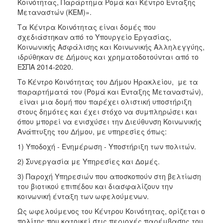
Κοινότητας, Παράρτημα Ρομά και Κέντρο Ένταξης
Ιατρείο
Μεταναστών (ΚΕΜ)».
Ξενώνας
Τα Κέντρα Κοινότητας είναι δομές που
Φιλοξενίας
σχεδιάστηκαν από το Υπουργείο Εργασίας,
Γυναικών
Κοινωνικής Ασφάλισης και Κοινωνικής Αλληλεγγύης,
ιδρύθηκαν σε Δήμους και χρηματοδοτούνται από το
Κέντρο
ΕΣΠΑ 2014-2020.
Κοινότητας
Το Κέντρο Κοινότητας του Δήμου Ηρακλείου, με τα
Κοινωνικό
παραρτήματά του (Ρομά και Ένταξης Μεταναστών),
Φαρμακείο
είναι μια δομή που παρέχει ολιστική υποστήριξη
Κοινωνικό
στους δημότες και έχει στόχο να συμπληρώσει και
Παντοπωλείο
όπου μπορεί να ενισχύσει την Διεύθυνση Κοινωνικής
Ανάπτυξης του Δήμου, με υπηρεσίες όπως:
Ισότητα
των
1) Υποδοχή - Ενημέρωση - Υποστήριξη των πολιτών.
Φύλων
2) Συνεργασία με Υπηρεσίες και Δομές.
Υγεία
3) Παροχή Υπηρεσιών που αποσκοπούν στη βελτίωση
Αυτόματοι
του βιοτικού επιπέδου και διασφαλίζουν την
Απινιδωτές
κοινωνική ένταξη των ωφελούμενων.
Ως ωφελούμενος του Κέντρου Κοινότητας, ορίζεται ο
πολίτης που κατοικεί στις περιοχές παρέμβασης του