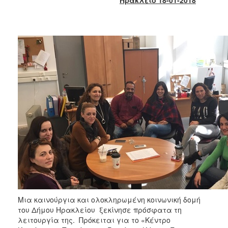
Κοινοτικής
Φροντίδας
(Κ.Α.Π.Η.)
Κέντρα
Δημιουργικής
Απασχόλησης
Παιδιών
(Κ.Δ.Α.Π.)
Κέντρα
Ημερήσιας
Φροντίδας
Ηλικιωμένων
(Κ.Η.Φ.Η.)
Κ.Δ.Α.Π.Α.μεΑ.
Αδειοδότηση
&
Έλεγχος
Μια καινούργια και ολοκληρωμένη κοινωνική δομή
Βρεφονηπιακών
του Δήμου Ηρακλείου ξεκίνησε πρόσφατα τη
Σταθμών
λειτουργία της. Πρόκειται για το «Κέντρο
Δημοτικό