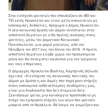
Ιατρείο
Ξενώνας
Στην ενίσχυση φοιτητών που σπουδάζουν σε ΑΕΙ και
Φιλοξενίας
ΤΕΙ εκτός Ηρακλείου και είναι μέλη οικογενειών με
Γυναικών
οικονομικές δυσκολίες, προχωρά ο Δήμος Ηρακλείου.
Κέντρο
Η νέα κοινωνική δράση του Δήμου συνίσταται στην
Κοινότητας
αποστολή δεμάτων με είδη πρώτης ανάγκης στους
φοιτητές, μέσω του Δημοτικού Κοινωνικού
Κοινωνικό
Παντοπωλείου, μια φορά μηνιαίως, από τον
Φαρμακείο
Οκτώβριο του 2017 έως τον Ιούνιο του 2018. H πρώτη
Κοινωνικό
αποστολή δεμάτων έλαβε χώρα τον προηγούμενο
Παντοπωλείο
μήνα και θα συνεχιστεί κανονικά για τον τρέχοντα
και τους επόμενους.
Ισότητα
των
Ο Δήμαρχος Ηρακλείου Βασίλης Λαμπρινός δήλωσε
Φύλων
σχετικά: «Η ενίσχυση της κοινωνικής πολιτικής του
Δήμου με δράσεις και δομές που παρέχουν στήριξη
Υγεία
στους οικονομικά ασθενέστερους συνδημότες μας,
Αυτόματοι
είναι μια διαδικασία που δεν σταματά ποτέ.
Απινιδωτές
Ξεκινήσαμε φέτος μια καινούργια προσπάθεια με
στόχο την έμπρακτη στήριξη των νέων που φοιτούν
μακριά από το Ηράκλειο. Θέλουμε να γνωρίζουν και