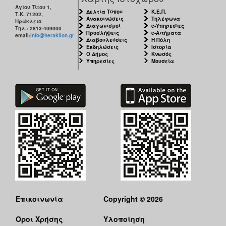
Αγίου Τίτου 1,
Δελτία Τύπου
Κ.Ε.Π.
Τ.Κ. 71202,
Ανακοινώσεις
Τηλέφωνα
Ηράκλειο
Διαγωνισμοί
e-Υπηρεσίες
Τηλ.: 2813-409000
Προσλήψεις
e-Αιτήματα
email:
info@heraklion.gr
Διαβουλεύσεις
Η Πόλη
Εκδηλώσεις
Ιστορία
Ο Δήμος
Κνωσός
Υπηρεσίες
Μουσεία
Επικοινωνία
Copyright © 2026
Όροι Χρήσης
Υλοποίηση