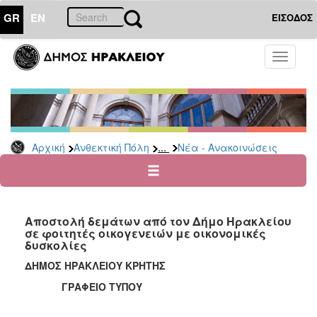
GR
EN
ΕΙΣΟΔΟΣ
ΑΝΘΕΚΤΙΚΗ
Toggle
ΠΟΛΗ
navigati
Κοινωνική
Πολιτική
Νέα
-
...
Αρχική
Ανθεκτική Πόλη
Νέα - Ανακοινώσεις
Ανακοινώσεις
Επιδόματα
&
Παροχές
Αποστολή δεμάτων από τον Δήμο Ηρακλείου
για
σε φοιτητές οικογενειών με οικονομικές
Οικονομική
δυσκολίες
Αδυναμία
&
ΔΗΜΟΣ ΗΡΑΚΛΕΙΟΥ ΚΡΗΤΗΣ
Φυσικές
ΓΡΑΦΕΙΟ ΤΥΠΟΥ
Καταστροφές
Κέντρα