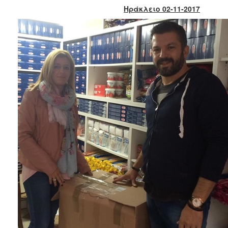
Κοινοτικής
Ηράκλειο 02-11-2017
Φροντίδας
(Κ.Α.Π.Η.)
Κέντρα
Δημιουργικής
Απασχόλησης
Παιδιών
(Κ.Δ.Α.Π.)
Κέντρα
Ημερήσιας
Φροντίδας
Ηλικιωμένων
(Κ.Η.Φ.Η.)
Κ.Δ.Α.Π.Α.μεΑ.
Αδειοδότηση
&
Έλεγχος
Βρεφονηπιακών
Σταθμών
Δημοτικό