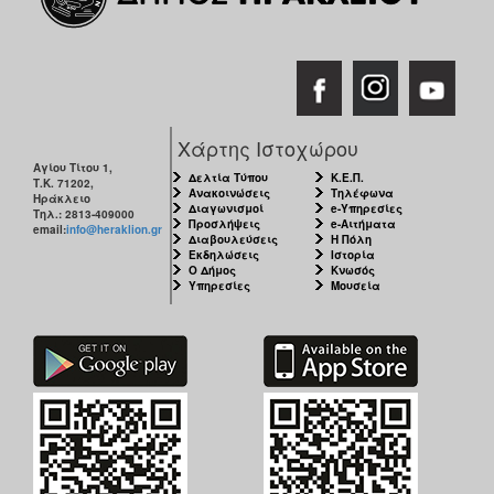
Χάρτης Ιστοχώρου
Αγίου Τίτου 1,
Δελτία Τύπου
Κ.Ε.Π.
Τ.Κ. 71202,
Ανακοινώσεις
Τηλέφωνα
Ηράκλειο
Διαγωνισμοί
e-Υπηρεσίες
Τηλ.: 2813-409000
Προσλήψεις
e-Αιτήματα
email:
info@heraklion.gr
Διαβουλεύσεις
Η Πόλη
Εκδηλώσεις
Ιστορία
Ο Δήμος
Κνωσός
Υπηρεσίες
Μουσεία