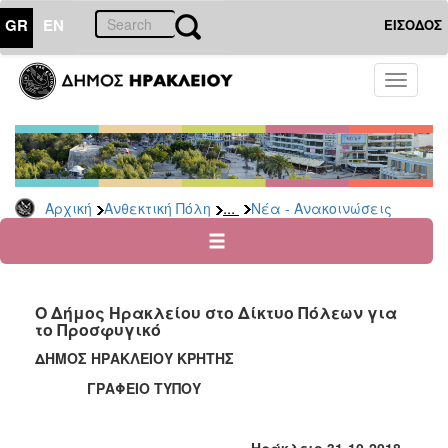
GR
EN
ΕΙΣΟΔΟΣ
ΑΝΘΕΚΤΙΚΗ
Toggle
ΠΟΛΗ
navigati
Κοινωνική
Πολιτική
Νέα
-
...
Αρχική
Ανθεκτική Πόλη
Νέα - Ανακοινώσεις
Ανακοινώσεις
Επιδόματα
&
Παροχές
Ο Δήμος Ηρακλείου στο Δίκτυο Πόλεων για
για
το Προσφυγικό
Οικονομική
Αδυναμία
ΔΗΜΟΣ ΗΡΑΚΛΕΙΟΥ ΚΡΗΤΗΣ
&
ΓΡΑΦΕΙΟ ΤΥΠΟΥ
Φυσικές
Καταστροφές
Κέντρα
Ηράκλειο 31-10-2018