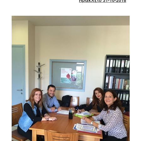
Κοινοτικής
Φροντίδας
(Κ.Α.Π.Η.)
Κέντρα
Δημιουργικής
Απασχόλησης
Παιδιών
(Κ.Δ.Α.Π.)
Κέντρα
Ημερήσιας
Φροντίδας
Ηλικιωμένων
(Κ.Η.Φ.Η.)
Κ.Δ.Α.Π.Α.μεΑ.
Αδειοδότηση
&
Έλεγχος
Βρεφονηπιακών
Σταθμών
Δημοτικό