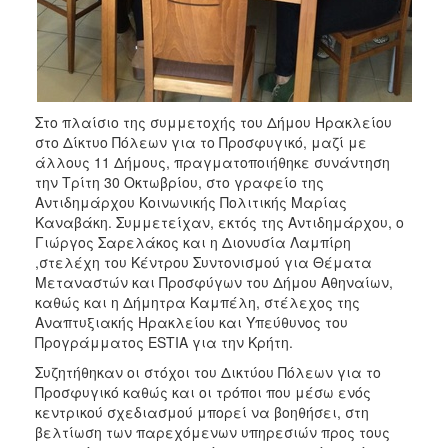
Ιατρείο
Ξενώνας
Φιλοξενίας
Γυναικών
Κέντρο
Στο πλαίσιο της συμμετοχής του Δήμου Ηρακλείου
Κοινότητας
στο Δίκτυο Πόλεων για το Προσφυγικό, μαζί με
άλλους 11 Δήμους, πραγματοποιήθηκε συνάντηση
Κοινωνικό
την Τρίτη 30 Οκτωβρίου, στο γραφείο της
Φαρμακείο
Αντιδημάρχου Κοινωνικής Πολιτικής Μαρίας
Κοινωνικό
Καναβάκη. Συμμετείχαν, εκτός της Αντιδημάρχου, ο
Παντοπωλείο
Γιώργος Σαρελάκος και η Διονυσία Λαμπίρη
,στελέχη του Κέντρου Συντονισμού για Θέματα
Ισότητα
Μεταναστών και Προσφύγων του Δήμου Αθηναίων,
των
καθώς και η Δήμητρα Καμπέλη, στέλεχος της
Φύλων
Αναπτυξιακής Ηρακλείου και Υπεύθυνος του
Υγεία
Προγράμματος ESTIA για την Κρήτη.
Αυτόματοι
Συζητήθηκαν οι στόχοι του Δικτύου Πόλεων για το
Απινιδωτές
Προσφυγικό καθώς και οι τρόποι που μέσω ενός
κεντρικού σχεδιασμού μπορεί να βοηθήσει, στη
βελτίωση των παρεχόμενων υπηρεσιών προς τους