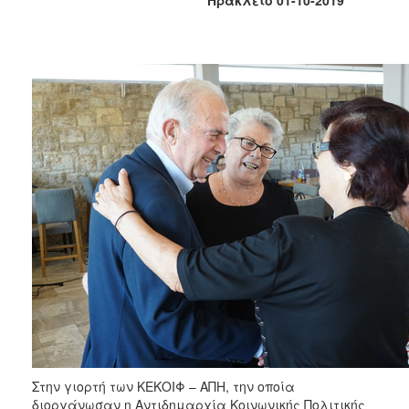
Κοινοτικής
Φροντίδας
(Κ.Α.Π.Η.)
Κέντρα
Δημιουργικής
Απασχόλησης
Παιδιών
(Κ.Δ.Α.Π.)
Κέντρα
Ημερήσιας
Φροντίδας
Ηλικιωμένων
(Κ.Η.Φ.Η.)
Κ.Δ.Α.Π.Α.μεΑ.
Αδειοδότηση
&
Έλεγχος
Βρεφονηπιακών
Σταθμών
Στην γιορτή των ΚΕΚΟΙΦ – ΑΠΗ, την οποία
διοργάνωσαν η Αντιδημαρχία Κοινωνικής Πολιτικής
Δημοτικό