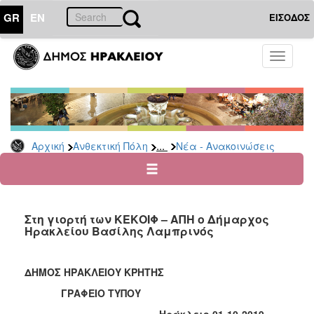
GR
EN
ΕΙΣΟΔΟΣ
ΑΝΘΕΚΤΙΚΗ
Toggle
ΠΟΛΗ
navigati
Κοινωνική
Πολιτική
Νέα
-
...
Αρχική
Ανθεκτική Πόλη
Νέα - Ανακοινώσεις
Ανακοινώσεις
Επιδόματα
&
Παροχές
Στη γιορτή των ΚΕΚΟΙΦ – ΑΠΗ ο Δήμαρχος
για
Ηρακλείου Βασίλης Λαμπρινός
Οικονομική
Αδυναμία
&
ΔΗΜΟΣ ΗΡΑΚΛΕΙΟΥ ΚΡΗΤΗΣ
Φυσικές
Καταστροφές
ΓΡΑΦΕΙΟ ΤΥΠΟΥ
Κέντρα
Ηράκλειο 01-10-2019