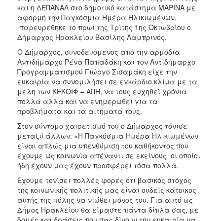
και η ΔΕΠΑΝΑΛ στο δημοτικό κατάστημα ΜΑΡΙΝΑ με
Ιατρείο
αφορμή την Παγκόσμια Ημέρα Ηλικιωμένων,
Ξενώνας
παρευρέθηκε το πρωί της Τρίτης 1ης Οκτωβρίου ο
Φιλοξενίας
Δήμαρχος Ηρακλείου Βασίλης Λαμπρινός.
Γυναικών
Ο Δήμαρχος, συνοδευόμενος από την αρμόδια
Κέντρο
Αντιδήμαρχο Ρένα Παπαδάκη και τον Αντιδήμαρχο
Κοινότητας
Προγραμματισμού Γιώργο Σισαμάκη είχε την
ευκαιρία να συνομιλήσει σε εγκάρδιο κλίμα με τα
Κοινωνικό
μέλη των ΚΕΚΟΙΦ – ΑΠΗ, να τους ευχηθεί χρόνια
Φαρμακείο
πολλά αλλά και να ενημερωθεί για τα
Κοινωνικό
προβλήματα και τα αιτήματά τους.
Παντοπωλείο
Στον σύντομο χαιρετισμό του ο Δήμαρχος τόνισε
Ισότητα
μεταξύ άλλων: «Η Παγκόσμια Ημέρα Ηλικιωμένων
των
είναι απλώς μια υπενθύμιση του καθήκοντος που
Φύλων
έχουμε ως κοινωνία απέναντι σε εκείνους οι οποίοι
ήδη έχουν μας έχουν προσφέρει τόσα πολλά.
Υγεία
Έχουμε τονίσει πολλές φορές ότι βασικός στόχος
Αυτόματοι
της κοινωνικής πολιτικής μας είναι ουδείς κάτοικος
Απινιδωτές
αυτής της πόλης να νιώθει μόνος του. Για αυτό ως
Δήμος Ηρακλείου θα είμαστε πάντα δίπλα σας, με
δομές και δράσεις που σας δίνουν την ευκαιρία να