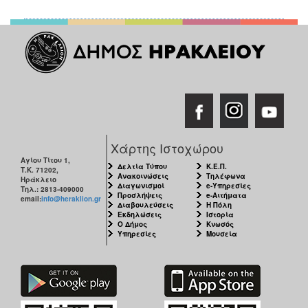
Χάρτης Ιστοχώρου
Αγίου Τίτου 1,
Δελτία Τύπου
Κ.Ε.Π.
Τ.Κ. 71202,
Ανακοινώσεις
Τηλέφωνα
Ηράκλειο
Διαγωνισμοί
e-Υπηρεσίες
Τηλ.: 2813-409000
Προσλήψεις
e-Αιτήματα
email:
info@heraklion.gr
Διαβουλεύσεις
Η Πόλη
Εκδηλώσεις
Ιστορία
Ο Δήμος
Κνωσός
Υπηρεσίες
Μουσεία