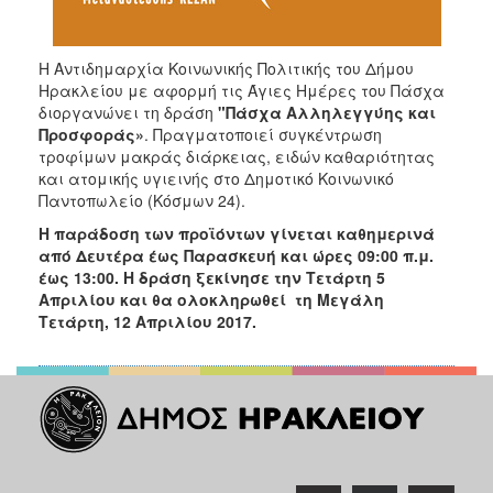
Ιατρείο
Ξενώνας
Η Αντιδημαρχία Κοινωνικής Πολιτικής του Δήμου
Φιλοξενίας
Ηρακλείου με αφορμή τις Άγιες Ημέρες του Πάσχα
Γυναικών
διοργανώνει τη δράση
"Πάσχα Αλληλεγγύης και
Κέντρο
Προσφοράς»
. Πραγματοποιεί συγκέντρωση
Κοινότητας
τροφίμων μακράς διάρκειας, ειδών καθαριότητας
και ατομικής υγιεινής στο Δημοτικό Κοινωνικό
Κοινωνικό
Παντοπωλείο (Κόσμων 24).
Φαρμακείο
Η παράδοση των προϊόντων γίνεται καθημερινά
Κοινωνικό
από Δευτέρα έως Παρασκευή και ώρες 09:00 π.μ.
Παντοπωλείο
έως 13:00. Η δράση ξεκίνησε την Τετάρτη 5
Ισότητα
Απριλίου και θα ολοκληρωθεί τη Μεγάλη
των
Τετάρτη, 12 Απριλίου 2017.
Φύλων
Υγεία
Αυτόματοι
Απινιδωτές