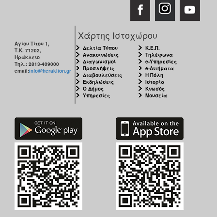
Ο
ΤΟΠΟΣ
ΜΑΣ
Χάρτης Ιστοχώρου
Αγίου Τίτου 1,
Δελτία Τύπου
Κ.Ε.Π.
Τ.Κ. 71202,
Ο
Ανακοινώσεις
Τηλέφωνα
Ηράκλειο
ΔΗΜΟΣ
Διαγωνισμοί
e-Υπηρεσίες
Τηλ.: 2813-409000
Προσλήψεις
e-Αιτήματα
email:
info@heraklion.gr
Διαβουλεύσεις
Η Πόλη
ΠΟΛΙΤΙΣΜΟΣ
Εκδηλώσεις
Ιστορία
Ο Δήμος
Κνωσός
Υπηρεσίες
Μουσεία