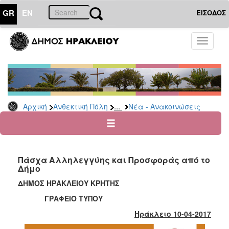
GR
EN
ΕΙΣΟΔΟΣ
ΑΝΘΕΚΤΙΚΗ
Toggle
ΠΟΛΗ
navigati
Κοινωνική
Πολιτική
Νέα
-
...
Αρχική
Ανθεκτική Πόλη
Νέα - Ανακοινώσεις
Ανακοινώσεις
Επιδόματα
&
Παροχές
Πάσχα Αλληλεγγύης και Προσφοράς από το
για
Δήμο
Οικονομική
Αδυναμία
ΔΗΜΟΣ ΗΡΑΚΛΕΙΟΥ ΚΡΗΤΗΣ
&
ΓΡΑΦΕΙΟ ΤΥΠΟΥ
Φυσικές
Καταστροφές
Ηράκλειο 10-04-2017
Κέντρα