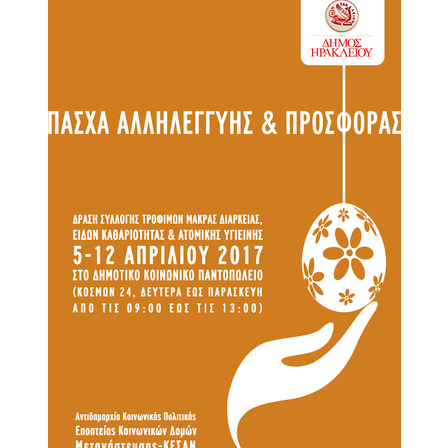
Κοινοτικής
Φροντίδας
(Κ.Α.Π.Η.)
Κέντρα
Δημιουργικής
Απασχόλησης
Παιδιών
(Κ.Δ.Α.Π.)
Κέντρα
Ημερήσιας
Φροντίδας
Ηλικιωμένων
(Κ.Η.Φ.Η.)
Κ.Δ.Α.Π.Α.μεΑ.
Αδειοδότηση
&
Έλεγχος
Βρεφονηπιακών
Σταθμών
Δημοτικό