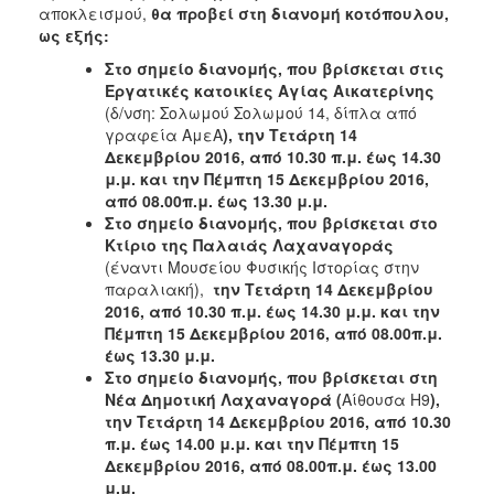
αποκλεισμού,
θα προβεί στη διανομή κοτόπουλου,
Ιατρείο
ως εξής:
Ξενώνας
Στο σημείο διανομής, που βρίσκεται στις
Φιλοξενίας
Εργατικές κατοικίες Αγίας Αικατερίνης
Γυναικών
(δ/νση: Σολωμού Σολωμού 14, δίπλα από
Κέντρο
γραφεία ΑμεΑ
), την Τετάρτη 14
Κοινότητας
Δεκεμβρίου 2016, από 10.30 π.μ. έως 14.30
μ.μ. και την Πέμπτη 15 Δεκεμβρίου 2016,
Κοινωνικό
από 08.00π.μ. έως 13.30 μ.μ.
Φαρμακείο
Στο σημείο διανομής, που βρίσκεται στο
Κοινωνικό
Κτίριο της Παλαιάς Λαχαναγοράς
Παντοπωλείο
(έναντι Μουσείου Φυσικής Ιστορίας στην
παραλιακή),
την Τετάρτη 14 Δεκεμβρίου
Ισότητα
2016, από 10.30 π.μ. έως 14.30 μ.μ. και την
των
Πέμπτη 15 Δεκεμβρίου 2016, από 08.00π.μ.
Φύλων
έως 13.30 μ.μ.
Υγεία
Στο σημείο διανομής, που βρίσκεται στη
Νέα Δημοτική Λαχαναγορά (
Αίθουσα Η9
),
Αυτόματοι
την Τετάρτη 14 Δεκεμβρίου 2016, από 10.30
Απινιδωτές
π.μ. έως 14.00 μ.μ. και την Πέμπτη 15
Δεκεμβρίου 2016, από 08.00π.μ. έως 13.00
μ.μ.