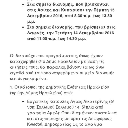
Στα σημεία διανομής, που βρίσκονται
στις Ασίτες και Κυπαρίσσι την Πέμπτη 15
Ο
ΤΟΠΟΣ
Δεκεμβρίου 2016, από 8.30 π.μ. έως 13.30
ΜΑΣ
μ.μ.
Στο σημεία διανομής, που βρίσκεται στις
Ο
Δαφνές, την Τετάρτη 14 Δεκεμβρίου 2016
ΔΗΜΟΣ
από 11.00 π.μ. έως 14.30 μ.μ.
ΠΟΛΙΤΙΣΜΟΣ
Οι δικαιούχοι του προγράμματος, όπως έχουν
καταχωρηθεί στο Δήμο Ηρακλείου με βάση τις
αιτήσεις τους, θα παραλαμβάνουν τα ως άνω
αγαθά από τα προαναφερόμενα σημεία διανομής
και συγκεκριμένα:
1. Οι κάτοικοι της Δημοτικής Ενότητας Ηρακλείου
(πρώην Δήμος Ηρακλείου) από:
Εργατικές Κατοικίες Αγίας Αικατερίνης (δ/
νση: Σολωμού Σολωμού 14, δίπλα από
γραφεία ΑμεΑ): Όσοι διαμένουν ανατολικά
και στις περιοχές με όρια τις Λεωφόρους
Κνωσού, Δημοκρατίας ως το άγαλμα