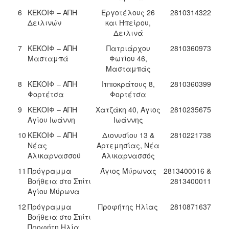
6
ΚΕΚΟΙΦ – ΑΠΗ
Εργοτέλους 26
2810314322
Δειλινών
και Ηπείρου,
Δειλινά
7
ΚΕΚΟΙΦ – ΑΠΗ
Πατριάρχου
2810360973
Μασταμπά
Φωτίου 46,
Μασταμπάς
8
ΚΕΚΟΙΦ – ΑΠΗ
Ιπποκράτους 8,
2810360399
Φορτέτσα
Φορτέτσα
9
ΚΕΚΟΙΦ – ΑΠΗ
Χατζάκη 40, Άγιος
2810235675
Αγίου Ιωάννη
Ιωάννης
10
ΚΕΚΟΙΦ – ΑΠΗ
Διονυσίου 13 &
2810221738
Νέας
Αρτεμησίας, Νέα
Αλικαρνασσού
Αλικαρνασσός
11
Πρόγραμμα
Άγιος Μύρωνας
2813400016 &
Βοήθεια στο Σπίτι
2813400011
Αγίου Μύρωνα
12
Πρόγραμμα
Προφήτης Ηλίας
2810871637
Βοήθεια στο Σπίτι
Προφήτη Ηλία