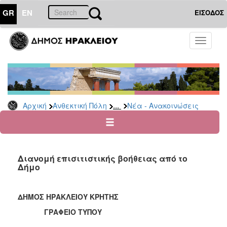
GR
EN
ΕΙΣΟΔΟΣ
ΑΝΘΕΚΤΙΚΗ
Toggle
ΠΟΛΗ
navigati
Κοινωνική
Πολιτική
Νέα
-
...
Αρχική
Ανθεκτική Πόλη
Νέα - Ανακοινώσεις
Ανακοινώσεις
Επιδόματα
&
Παροχές
Διανομή επισιτιστικής βοήθειας από το
για
Δήμο
Οικονομική
Αδυναμία
&
ΔΗΜΟΣ ΗΡΑΚΛΕΙΟΥ ΚΡΗΤΗΣ
Φυσικές
Καταστροφές
ΓΡΑΦΕΙΟ ΤΥΠΟΥ
Κέντρα