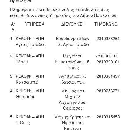
Ηρακλείου.
Πληροφορίες και διευκρινίσεις θα δίδονται στις
κάτωθι Κοινωνικές Υπηρεσίες του Δήμου Ηρακλείου:
Α/
ΥΠΗΡΕΣΙΑ
ΔΙΕΥΘΥΝΣΗ
ΤΗΛΕΦΩΝΟ
Α
1
ΚΕΚΟΙΦ – ΑΠΗ
Βουρδουμπάδων
2810333261
Αγίας Τριάδας
12, Αγία Τριάδα
2
ΚΕΚΟΙΦ – ΑΠΗ
Μεγάλου
2810300160
Πόρου
Κωνσταντίνου 15,
2810300161
Πόρος
3
ΚΕΚΟΙΦ – ΑΠΗ
Αγησιλάου 4,
2810301437
Κατσαμπά
Κατσαμπάς
4
ΚΕΚΟΙΦ – ΑΠΗ
Μίνωος και
2810256271
Θερίσσου
Μιχαήλ
Αρχαγγέλου,
Θέρισσος
5
ΚΕΚΟΙΦ – ΑΠΗ
Μάχης Κρήτης και
2810315453
Τάλως
Ηφαίστου,
Καμίνια