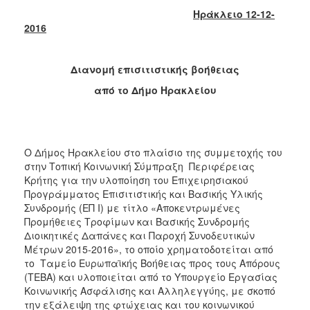
Κοινοτικής
Ηράκλειο 12-12-
Φροντίδας
2016
(Κ.Α.Π.Η.)
Κέντρα
Διανομή επισιτιστικής βοήθειας
Δημιουργικής
Απασχόλησης
από το Δήμο Ηρακλείου
Παιδιών
(Κ.Δ.Α.Π.)
Κέντρα
Ημερήσιας
Ο Δήμος Ηρακλείου στο πλαίσιο της συμμετοχής του
Φροντίδας
στην Τοπική Κοινωνική Σύμπραξη Περιφέρειας
Ηλικιωμένων
Κρήτης για την υλοποίηση του Επιχειρησιακού
(Κ.Η.Φ.Η.)
Προγράμματος Επισιτιστικής και Βασικής Υλικής
Συνδρομής (ΕΠ Ι) με τίτλο «Αποκεντρωμένες
Κ.Δ.Α.Π.Α.μεΑ.
Προμήθειες Τροφίμων και Βασικής Συνδρομής
Αδειοδότηση
Διοικητικές Δαπάνες και Παροχή Συνοδευτικών
&
Μέτρων 2015-2016», το οποίο χρηματοδοτείται από
Έλεγχος
το Ταμείο Ευρωπαϊκής Βοήθειας προς τους Απόρους
Βρεφονηπιακών
(ΤΕΒΑ) και υλοποιείται από το Υπουργείο Εργασίας
Σταθμών
Κοινωνικής Ασφάλισης και Αλληλεγγύης, με σκοπό
την εξάλειψη της φτώχειας και του κοινωνικού
Δημοτικό