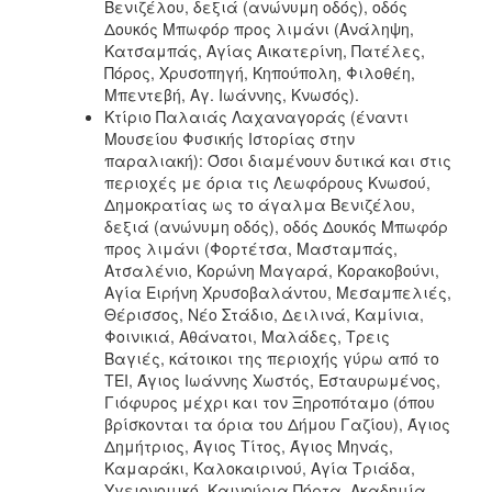
Βενιζέλου, δεξιά (ανώνυμη οδός), οδός
Δουκός Μπωφόρ προς λιμάνι (Ανάληψη,
Κατσαμπάς, Αγίας Αικατερίνη, Πατέλες,
Πόρος, Χρυσοπηγή, Κηπούπολη, Φιλοθέη,
Μπεντεβή, Αγ. Ιωάννης, Κνωσός).
Κτίριο Παλαιάς Λαχαναγοράς (έναντι
Μουσείου Φυσικής Ιστορίας στην
παραλιακή): Όσοι διαμένουν δυτικά και στις
περιοχές με όρια τις Λεωφόρους Κνωσού,
Δημοκρατίας ως το άγαλμα Βενιζέλου,
δεξιά (ανώνυμη οδός), οδός Δουκός Μπωφόρ
προς λιμάνι (Φορτέτσα, Μασταμπάς,
Ατσαλένιο, Κορώνη Μαγαρά, Κορακοβούνι,
Αγία Ειρήνη Χρυσοβαλάντου, Μεσαμπελιές,
Θέρισσος, Νέο Στάδιο, Δειλινά, Καμίνια,
Φοινικιά, Αθάνατοι, Μαλάδες, Τρεις
Βαγιές, κάτοικοι της περιοχής γύρω από το
ΤΕΙ, Άγιος Ιωάννης Χωστός, Εσταυρωμένος,
Γιόφυρος μέχρι και τον Ξηροπόταμο (όπου
βρίσκονται τα όρια του Δήμου Γαζίου), Άγιος
Δημήτριος, Άγιος Τίτος, Άγιος Μηνάς,
Καμαράκι, Καλοκαιρινού, Αγία Τριάδα,
Υγειονομικό, Καινούρια Πόρτα, Ακαδημία,