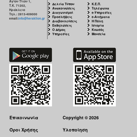
Αγίου Τίτου 1,
Δελτία Τύπου
Κ.Ε.Π.
Τ.Κ. 71202,
Ανακοινώσεις
Τηλέφωνα
Ηράκλειο
Διαγωνισμοί
e-Υπηρεσίες
Τηλ.: 2813-409000
Προσλήψεις
e-Αιτήματα
email:
info@heraklion.gr
Διαβουλεύσεις
Η Πόλη
Εκδηλώσεις
Ιστορία
Ο Δήμος
Κνωσός
Υπηρεσίες
Μουσεία
Επικοινωνία
Copyright © 2026
Όροι Χρήσης
Υλοποίηση