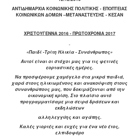
Κοινοτικής
ΑΝΤΙΔΗΜΑΡΧΙΑ ΚΟΙΝΩΝΙΚΗΣ ΠΟΛΙΤΙΚΗΣ - ΕΠΟΠΤΕΙΑΣ
Φροντίδας
ΚΟΙΝΩΝΙΚΩΝ ΔΟΜΩΝ –ΜΕΤΑΝΑΣΤΕΥΣΗΣ - ΚΕΣΑΝ
(Κ.Α.Π.Η.)
Κέντρα
Δημιουργικής
ΧΡΙΣΤΟΥΓΕΝΝΑ 2016 - ΠΡΩΤΟΧΡΟΝΙΑ 2017
Απασχόλησης
Παιδιών
(Κ.Δ.Α.Π.)
«Παιδί -Τρίτη Ηλικία - Συνάνθρωπος»
Κέντρα
Αυτοί είναι οι στόχοι μας για τις φετινές
Ημερήσιας
εορταστικές ημέρες.
Φροντίδας
Να προσφέρουμε χαμόγελο στα μικρά παιδιά,
Ηλικιωμένων
χαρά στους ηλικιωμένους και ανακούφιση στους
(Κ.Η.Φ.Η.)
συνανθρώπους μας, που δοκιμάζονται από την
Κ.Δ.Α.Π.Α.μεΑ.
οικονομική κρίση. Στο πλαίσιο αυτό
προγραμματίσαμε μια σειρά δράσεων και
Αδειοδότηση
εκδηλώσεων
&
Έλεγχος
αλληλεγγύης και αγάπης.
Βρεφονηπιακών
Καλές γιορτές και ευχές για ένα νέο έτος,
Σταθμών
ελπιδοφόρο
Δημοτικό