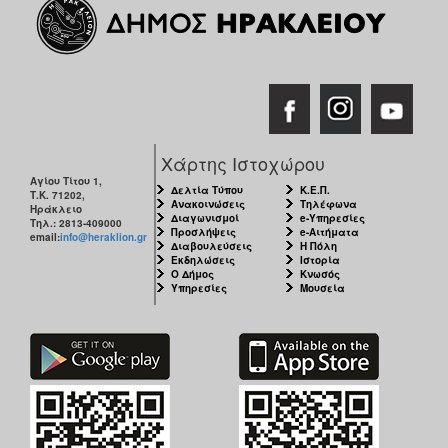
Χάρτης Ιστοχώρου
Αγίου Τίτου 1,
Δελτία Τύπου
Κ.Ε.Π.
Τ.Κ. 71202,
Ανακοινώσεις
Τηλέφωνα
Ηράκλειο
Διαγωνισμοί
e-Υπηρεσίες
Τηλ.: 2813-409000
Προσλήψεις
e-Αιτήματα
email:
info@heraklion.gr
Διαβουλεύσεις
Η Πόλη
Εκδηλώσεις
Ιστορία
Ο Δήμος
Κνωσός
Υπηρεσίες
Μουσεία