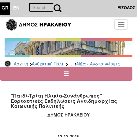
GR
EN
ΕΙΣΟΔΟΣ
ΑΝΘΕΚΤΙΚΗ
Toggle
ΠΟΛΗ
navigati
Κοινωνική
Πολιτική
Νέα
-
...
Αρχική
Ανθεκτική Πόλη
Νέα - Ανακοινώσεις
Ανακοινώσεις
Επιδόματα
&
Παροχές
"Παιδί-Τρίτη Ηλικία-Συνάνθρωπος"
για
Εορταστικές Εκδηλώσεις Αντιδημαρχίας
Οικονομική
Κοιωνικής Πολιτικής
Αδυναμία
&
ΔΗΜΟΣ ΗΡΑΚΛΕΙΟΥ
Φυσικές
Καταστροφές
Κέντρα
12.12.2016