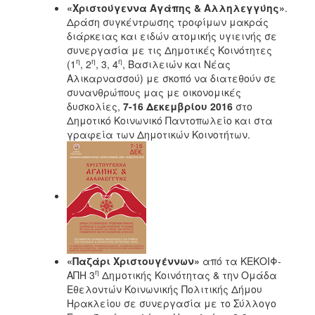
«Χριστούγεννα Αγάπης & Αλληλεγγύης»
.
Δράση συγκέντρωσης τροφίμων μακράς
Ο
διάρκειας και ειδών ατομικής υγιεινής σε
ΤΟΠΟΣ
ΜΑΣ
συνεργασία με τις Δημοτικές Κοινότητες
η
η
η
(1
, 2
, 3, 4
, Βασιλειών και Νέας
Αλικαρνασσού) με σκοπό να διατεθούν σε
Ο
ΔΗΜΟΣ
συνανθρώπους μας με οικονομικές
δυσκολίες,
7-16 Δεκεμβρίου 2016
στο
Δημοτικό Κοινωνικό Παντοπωλείο και στα
ΠΟΛΙΤΙΣΜΟΣ
γραφεία των Δημοτικών Κοινοτήτων.
«Παζάρι Χριστουγέννων»
από τα ΚΕΚΟΙΦ-
η
ΑΠΗ 3
Δημοτικής Κοινότητας & την Ομάδα
Εθελοντών Κοινωνικής Πολιτικής Δήμου
Ηρακλείου σε συνεργασία με το Σύλλογο