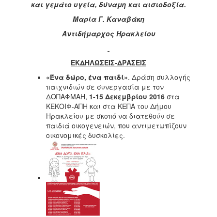
και γεμάτο υγεία, δύναμη και αισιοδοξία.
Ιατρείο
Μαρία Γ. Καναβάκη
Ξενώνας
Φιλοξενίας
Αντιδήμαρχος Ηρακλείου
Γυναικών
Κέντρο
ΕΚΔΗΛΩΣΕΙΣ-ΔΡΑΣΕΙΣ
Κοινότητας
«Ένα δώρο, ένα παιδί»
. Δράση συλλογής
Κοινωνικό
παιχνιδιών σε συνεργασία με τον
Φαρμακείο
ΔΟΠΑΦΜΑΗ,
1-15 Δεκεμβρίου 2016
στα
Κοινωνικό
ΚΕΚΟΙΦ-ΑΠΗ και στα ΚΕΠΑ του Δήμου
Παντοπωλείο
Ηρακλείου με σκοπό να διατεθούν σε
παιδιά οικογενειών, που αντιμετωπίζουν
Ισότητα
οικονομικές δυσκολίες.
των
Φύλων
Υγεία
Αυτόματοι
Απινιδωτές