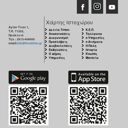
Ιατρείο
Ξενώνας
Φιλοξενίας
Χάρτης Ιστοχώρου
Γυναικών
Αγίου Τίτου 1,
Δελτία Τύπου
Κ.Ε.Π.
Τ.Κ. 71202,
Κέντρο
Ανακοινώσεις
Τηλέφωνα
Ηράκλειο
Διαγωνισμοί
e-Υπηρεσίες
Κοινότητας
Τηλ.: 2813-409000
Προσλήψεις
e-Αιτήματα
email:
info@heraklion.gr
Διαβουλεύσεις
Η Πόλη
Κοινωνικό
Εκδηλώσεις
Ιστορία
Φαρμακείο
Ο Δήμος
Κνωσός
Υπηρεσίες
Μουσεία
Κοινωνικό
Παντοπωλείο
Ισότητα
των
Φύλων
Υγεία
Αυτόματοι
Απινιδωτές