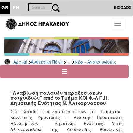
GR
EN
ΕΙΣΟΔΟΣ
ΑΝΘΕΚΤΙΚΗ
Toggle
ΠΟΛΗ
navigati
Κοινωνική
Πολιτική
Νέα
-
...
Αρχική
Ανθεκτική Πόλη
Νέα - Ανακοινώσεις
Ανακοινώσεις
Επιδόματα
&
Παροχές
"Αναβίωση παλαιών παραδοσιακών
για
παιχνιδιών" από το Τμήμα ΚΟΙ.Φ.-Α.Π.Η.
Οικονομική
Δημοτικής Ενότητας Ν. Αλικαρνασσού
Αδυναμία
&
Στο πλαίσιο των δραστηριοτήτων του Τμήματος
Φυσικές
Κοινοτικής Φροντίδας – Ανοικτής Προστασίας
Καταστροφές
Ηλικιωμένων Δημοτικής Ενότητας Νέας
Αλικαρνασσού, της Διεύθυνσης Κοινωνικής
Κέντρα