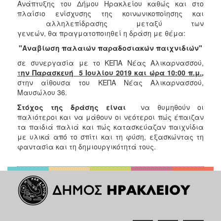
Ανάπτυξης του Δήμου Ηρακλείου καθώς και στο
Κοινοτικής
πλαίσιο ενίσχυσης της κοινωνικοποίησης και
Φροντίδας
αλληλεπίδρασης μεταξύ των
(Κ.Α.Π.Η.)
γενεών, θα πραγματοποιηθεί η δράση με θέμα:
Κέντρα
"Αναβίωση παλαιών παραδοσιακών παιχνιδιών"
Δημιουργικής
Απασχόλησης
σε συνεργασία με το ΚΕΠΑ Νέας Αλικαρνασσού,
Παιδιών
τ
ην Παρασκευή 5 Ιουλίου 2019 και ώρα 10:00 π.μ.
,
(Κ.Δ.Α.Π.)
στην αίθουσα του ΚΕΠΑ Νέας Αλικαρνασσού,
Μαυσώλου 36.
Κέντρα
Ημερήσιας
Στόχος της δράσης είναι
να θυμηθούν οι
Φροντίδας
παλιότεροι και να μάθουν οι νεότεροι πώς έπαιζαν
Ηλικιωμένων
τα παιδιά παλιά και πώς κατασκεύαζαν παιχνίδια
(Κ.Η.Φ.Η.)
με υλικά από το σπίτι και τη φύση, εξασκώντας τη
φαντασία και τη δημιουργικότητά τους.
Κ.Δ.Α.Π.Α.μεΑ.
Αδειοδότηση
&
Έλεγχος
Βρεφονηπιακών
Σταθμών
Δημοτικό