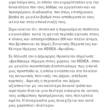
ωφελούμενους, οι οποίοι τον ευχαρίστησαν για την
δυνατότητα που τους δόθηκε να εργαστούν και να
Ο
προσφέρουν, διαδικασία, που όπως επισήμαναν,
ΤΟΠΟΣ
ΜΑΣ
βοηθά σε μεγάλο βαθμό στην αποθεραπεία τους
αλλά και στην επανένταξή τους.
Ο
Σημειώνεται ότι, συνολικά η παραγόμενη ποσότητα
ΔΗΜΟΣ
ελαιολάδου κατά τη φετινή περίοδο έφτασε στους
4 τόνους και απασχολήθηκαν 200 και πλέον άτομα,
ΠΟΛΙΤΙΣΜΟΣ
που βρίσκονται σε δομές Εντατικής Θεραπείας και
Κέντρα Ημέρας του ΚΕΘΕΑ «Αριάδνη».
Σε δήλωσή του ο Δήμαρχος Ηρακλείου σημείωσε:
«βρεθήκαμε σήμερα στους χώρους του ΚΕΘΕΑ , όπου
με μεγάλη ικανοποίηση διαπιστώσαμε πως η κοινή
μας προσπάθεια, η οποία εντάσσεται στο πλαίσιο
της κοινωνικής πολιτικής του Δήμου, απέδωσε
καρπούς . Αφενός η περιουσία του Δήμου
αξιοποιείται με τον καλύτερο δυνατό τρόπο και
αφετέρου δίνεται μια δεύτερη ευκαιρία σε αυτούς
τους ανθρώπους προσφέροντάς τους πολλαπλά
οφέλη. Η συνεργασία μας συνεχίζεται και αυτό
μας χαροποιεί ιδιαίτερα»