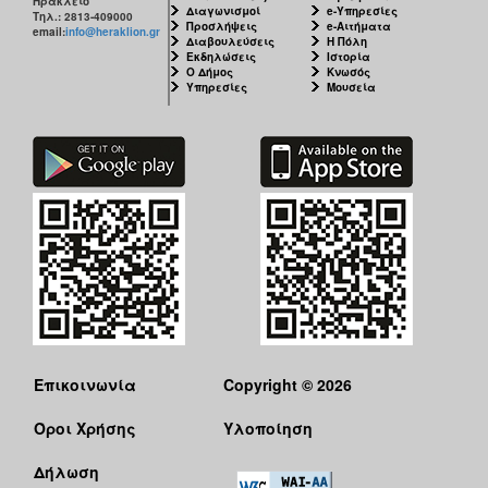
Ηράκλειο
Διαγωνισμοί
e-Υπηρεσίες
Τηλ.: 2813-409000
Προσλήψεις
e-Αιτήματα
email:
info@heraklion.gr
Διαβουλεύσεις
Η Πόλη
Εκδηλώσεις
Ιστορία
Ο Δήμος
Κνωσός
Υπηρεσίες
Μουσεία
Επικοινωνία
Copyright © 2026
Όροι Χρήσης
Υλοποίηση
Δήλωση