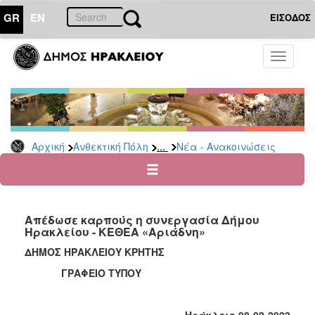
GR
EN
ΕΙΣΟΔΟΣ
ΑΝΘΕΚΤΙΚΗ
Toggle
ΠΟΛΗ
navigati
Κοινωνική
Πολιτική
Νέα
-
...
Αρχική
Ανθεκτική Πόλη
Νέα - Ανακοινώσεις
Ανακοινώσεις
Επιδόματα
&
Παροχές
Απέδωσε καρπούς η συνεργασία Δήμου
για
Ηρακλείου - ΚΕΘΕΑ «Αριάδνη»
Οικονομική
Αδυναμία
ΔΗΜΟΣ ΗΡΑΚΛΕΙΟΥ ΚΡΗΤΗΣ
&
ΓΡΑΦΕΙΟ ΤΥΠΟΥ
Φυσικές
Καταστροφές
Κέντρα
Ηράκλειο 08-02-2023