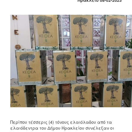
Κοινοτικής
Φροντίδας
(Κ.Α.Π.Η.)
Κέντρα
Δημιουργικής
Απασχόλησης
Παιδιών
(Κ.Δ.Α.Π.)
Κέντρα
Ημερήσιας
Φροντίδας
Ηλικιωμένων
(Κ.Η.Φ.Η.)
Κ.Δ.Α.Π.Α.μεΑ.
Αδειοδότηση
&
Έλεγχος
Βρεφονηπιακών
Περίπου τέσσερις (4) τόνους ελαιόλαδου από τα
Σταθμών
ελαιόδεντρα του Δήμου Ηρακλείου συνέλεξαν οι
Δημοτικό