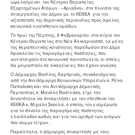
ωφελούμενοι του Κέντρου Θεραπείας
Ιατρείο
Εξαρτημένων Ατόμων - «Αριάδνη», στο πλαίσιο της
συνεργασίας του Δήμου με το ΚΕΘΕΑ για την
Ξενώνας
αξιοποίηση της δημοτικής περιουσίας προς όφελος
Φιλοξενίας
κοινωνικά ευαίσθητων ομάδων.
Γυναικών
Το πρωί της Πέμπτης, 8 Φεβρουαρίου, στο κτίριο του
Κέντρο
Κέντρου Θεραπείας στη Νέα Αλικαρνασσό, τα μέλη
Κοινότητας
της θεραπευτικής κοινότητας παρέδωσαν στο Δήμο
Κοινωνικό
Ηρακλείου τις παραγόμενες ποσότητες, που
Φαρμακείο
αντιστοιχούν στο κοινωνικό παντοπωλείο, οι οποίες
θα μοιραστούν σε οικογένειες που έχουν ανάγκη.
Κοινωνικό
Παντοπωλείο
Ο Δήμαρχος Βασίλης Λαμπρινός, συνοδευόμενος
από την Αντιδήμαρχο Κοινωνικών Υπηρεσιών κ. Ρένα
Ισότητα
Παπαδάκη και τον Αντιδήμαρχο Δημοτικής
των
Περιουσίας κ. Μανόλη Βασιλάκη, είχε την
Φύλων
δυνατότητα να συνομιλήσει με τον υπεύθυνο του
Υγεία
ΚΕΘΕΑ κ. Μιχάλη Σκουλά, ο οποίος τον ενημέρωσε
για το σύνολο της παραγόμενης ποσότητας
Αυτόματοι
ελαιόλαδου καθώς και για τον αριθμό των ατόμων
Απινιδωτές
που συμμετείχαν .
Παράλληλα, ο Δήμαρχος συνομίλησε με τους