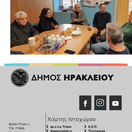
Χάρτης Ιστοχώρου
Αγίου Τίτου 1,
Δελτία Τύπου
Κ.Ε.Π.
Τ.Κ. 71202,
Ανακοινώσεις
Τηλέφωνα