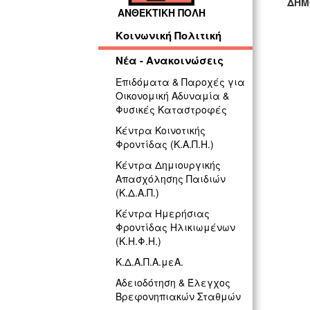
ΔΗΜ
ΑΝΘΕΚΤΙΚΗ ΠΟΛΗ
ΓΡ
Κοινωνική Πολιτική
Νέα - Ανακοινώσεις
Επιδόματα & Παροχές για
Οικονομική Αδυναμία &
Φυσικές Καταστροφές
Κέντρα Κοινοτικής
Φροντίδας (Κ.Α.Π.Η.)
Κέντρα Δημιουργικής
Απασχόλησης Παιδιών
(Κ.Δ.Α.Π.)
Κέντρα Ημερήσιας
Φροντίδας Ηλικιωμένων
(Κ.Η.Φ.Η.)
Κ.Δ.Α.Π.Α.μεΑ.
Αδειοδότηση & Έλεγχος
Βρεφονηπιακών Σταθμών