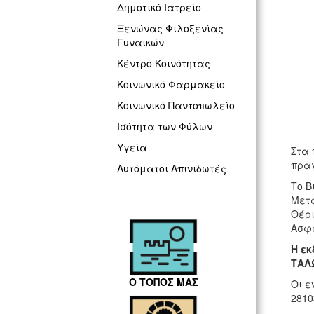
Δημοτικό Ιατρείο
Ξενώνας Φιλοξενίας
Γυναικών
Κέντρο Κοινότητας
Κοινωνικό Φαρμακείο
Κοινωνικό Παντοπωλείο
Ισότητα των Φύλων
Υγεία
Στα 
πραγ
Αυτόματοι Απινιδωτές
Το Β
Μετα
Θέρι
Ασφά
Η εκ
ΤAΛΩ
Ο ΤΟΠΟΣ ΜΑΣ
Οι ε
2810