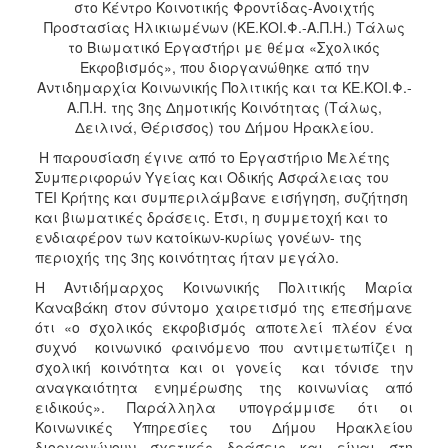
στο Κέντρο Κοινοτικής Φροντίδας-Ανοιχτής
Ιατρείο
Προστασίας Ηλικιωμένων (ΚΕ.ΚΟΙ.Φ.-Α.Π.Η.) Τάλως
Ξενώνας
το Βιωματικό Εργαστήρι με θέμα «Σχολικός
Φιλοξενίας
Εκφοβισμός», που διοργανώθηκε από την
Γυναικών
Αντιδημαρχία Κοινωνικής Πολιτικής και τα ΚΕ.ΚΟΙ.Φ.-
Α.Π.Η. της 3ης Δημοτικής Κοινότητας (Τάλως,
Κέντρο
Δειλινά, Θέρισσος) του Δήμου Ηρακλείου.
Κοινότητας
Η παρουσίαση έγινε από το Εργαστήριο Μελέτης
Κοινωνικό
Συμπεριφορών Υγείας και Οδικής Ασφάλειας του
Φαρμακείο
ΤΕΙ Κρήτης και συμπεριλάμβανε εισήγηση, συζήτηση
Κοινωνικό
και βιωματικές δράσεις. Έτσι, η συμμετοχή και το
Παντοπωλείο
ενδιαφέρον των κατοίκων-κυρίως γονέων- της
περιοχής της 3ης κοινότητας ήταν μεγάλο.
Ισότητα
των
Η Αντιδήμαρχος Κοινωνικής Πολιτικής Μαρία
Φύλων
Καναβάκη στον σύντομο χαιρετισμό της επεσήμανε
ότι «ο σχολικός εκφοβισμός αποτελεί πλέον ένα
Υγεία
συχνό κοινωνικό φαινόμενο που αντιμετωπίζει η
Αυτόματοι
σχολική κοινότητα και οι γονείς και τόνισε την
Απινιδωτές
αναγκαιότητα ενημέρωσης της κοινωνίας από
ειδικούς». Παράλληλα υπογράμμισε ότι οι
Κοινωνικές Υπηρεσίες του Δήμου Ηρακλείου
διοργανώνουν σχετικές δράσεις και είναι στη