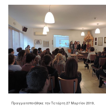
Κοινοτικής
Φροντίδας
(Κ.Α.Π.Η.)
Κέντρα
Δημιουργικής
Απασχόλησης
Παιδιών
(Κ.Δ.Α.Π.)
Κέντρα
Ημερήσιας
Φροντίδας
Ηλικιωμένων
(Κ.Η.Φ.Η.)
Κ.Δ.Α.Π.Α.μεΑ.
Αδειοδότηση
&
Έλεγχος
Βρεφονηπιακών
Σταθμών
Πραγματοποιήθηκε την Τετάρτη 27 Μαρτίου 2019,
Δημοτικό