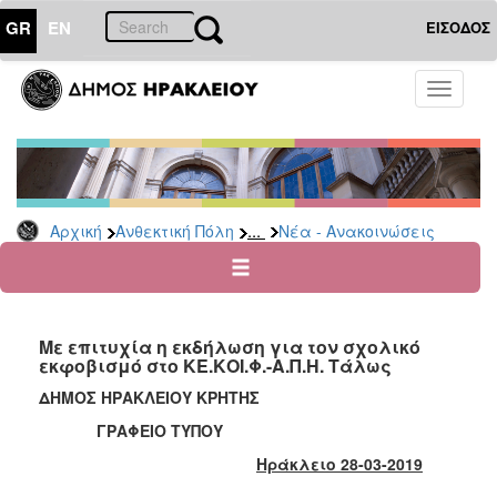
GR
EN
ΕΙΣΟΔΟΣ
ΑΝΘΕΚΤΙΚΗ
Toggle
ΠΟΛΗ
navigati
Κοινωνική
Πολιτική
Νέα
-
...
Αρχική
Ανθεκτική Πόλη
Νέα - Ανακοινώσεις
Ανακοινώσεις
Επιδόματα
&
Παροχές
Με επιτυχία η εκδήλωση για τον σχολικό
για
εκφοβισμό στο ΚΕ.ΚΟΙ.Φ.-Α.Π.Η. Τάλως
Οικονομική
Αδυναμία
ΔΗΜΟΣ ΗΡΑΚΛΕΙΟΥ ΚΡΗΤΗΣ
&
ΓΡΑΦΕΙΟ ΤΥΠΟΥ
Φυσικές
Καταστροφές
Ηράκλειο 28-03-2019
Κέντρα