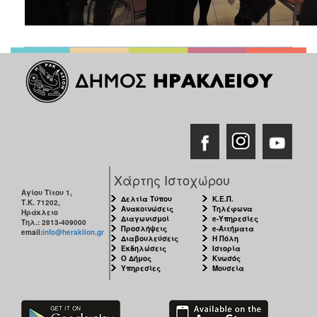
Χάρτης Ιστοχώρου
Αγίου Τίτου 1,
Δελτία Τύπου
Κ.Ε.Π.
Τ.Κ. 71202,
Ανακοινώσεις
Τηλέφωνα
Ηράκλειο
Διαγωνισμοί
e-Υπηρεσίες
Τηλ.: 2813-409000
Προσλήψεις
e-Αιτήματα
email:
info@heraklion.gr
Διαβουλεύσεις
Η Πόλη
Εκδηλώσεις
Ιστορία
Ο Δήμος
Κνωσός
Υπηρεσίες
Μουσεία