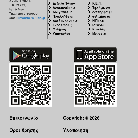
Αγίου Τίτου 1,
Δελτία Τύπου
Κ.Ε.Π.
Τ.Κ. 71202,
Ανακοινώσεις
Τηλέφωνα
Ηράκλειο
Ο
Διαγωνισμοί
e-Υπηρεσίες
Τηλ.: 2813-409000
ΤΟΠΟΣ
Προσλήψεις
e-Αιτήματα
email:
info@heraklion.gr
ΜΑΣ
Διαβουλεύσεις
Η Πόλη
Εκδηλώσεις
Ιστορία
Ο Δήμος
Κνωσός
Ο
Υπηρεσίες
Μουσεία
ΔΗΜΟΣ
ΠΟΛΙΤΙΣΜΟΣ
Επικοινωνία
Copyright © 2026
Όροι Χρήσης
Υλοποίηση