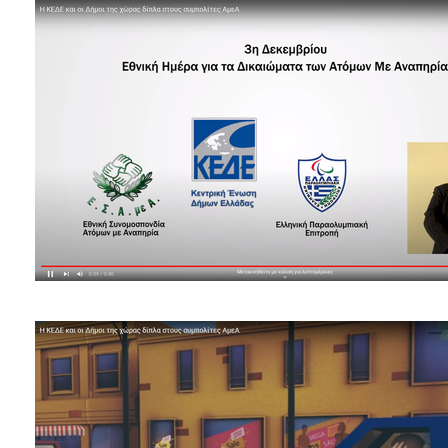
Κοινοτικής
Φροντίδας
(Κ.Α.Π.Η.)
Κέντρα
Δημιουργικής
Απασχόλησης
Παιδιών
(Κ.Δ.Α.Π.)
Κέντρα
Ημερήσιας
Φροντίδας
Ηλικιωμένων
(Κ.Η.Φ.Η.)
Κ.Δ.Α.Π.Α.μεΑ.
Αδειοδότηση
&
Έλεγχος
Βρεφονηπιακών
Σταθμών
Δημοτικό