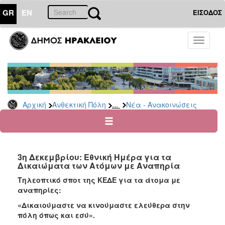
GR
EN
ΕΙΣΟΔΟΣ
ΑΝΘΕΚΤΙΚΗ
Toggle
ΠΟΛΗ
navigati
Κοινωνική
Πολιτική
Νέα
-
...
Αρχική
Ανθεκτική Πόλη
Νέα - Ανακοινώσεις
Ανακοινώσεις
Επιδόματα
&
Παροχές
3η Δεκεμβρίου: Εθνική Ημέρα για τα
για
Δικαιώματα των Ατόμων με Αναπηρία
Οικονομική
Αδυναμία
Τηλεοπτικό σποτ της ΚΕΔΕ για τα άτομα με
&
αναπηρίες:
Φυσικές
«Δικαιούμαστε να κινούμαστε ελεύθερα στην
Καταστροφές
πόλη όπως και εσύ».
Κέντρα