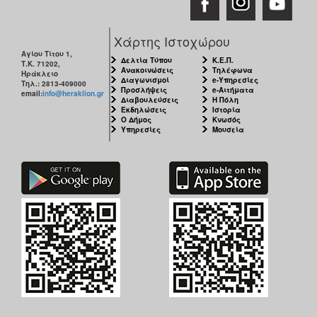
Χάρτης Ιστοχώρου
Αγίου Τίτου 1,
Δελτία Τύπου
Κ.Ε.Π.
Τ.Κ. 71202,
Ανακοινώσεις
Τηλέφωνα
Ηράκλειο
Διαγωνισμοί
e-Υπηρεσίες
Τηλ.: 2813-409000
Προσλήψεις
e-Αιτήματα
email:
info@heraklion.gr
Διαβουλεύσεις
Η Πόλη
Εκδηλώσεις
Ιστορία
Ο Δήμος
Κνωσός
Υπηρεσίες
Μουσεία