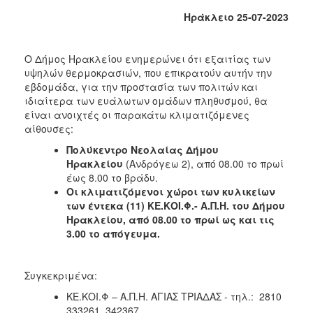
Κοινοτικής
Ηράκλειο 25-07-2023
Φροντίδας
(Κ.Α.Π.Η.)
Ο Δήμος Ηρακλείου ενημερώνει ότι εξαιτίας των
Κέντρα
υψηλών θερμοκρασιών, που επικρατούν αυτήν την
Δημιουργικής
εβδομάδα, για την προστασία των πολιτών και
Απασχόλησης
ιδιαίτερα των ευάλωτων ομάδων πληθυσμού, θα
Παιδιών
είναι ανοιχτές οι παρακάτω κλιματιζόμενες
(Κ.Δ.Α.Π.)
αίθουσες:
Κέντρα
Πολύκεντρο Νεολαίας Δήμου
Ημερήσιας
Ηρακλείου
(Ανδρόγεω 2), από 08.00 το πρωί
Φροντίδας
έως 8.00 το βράδυ.
Ηλικιωμένων
Οι κλιματιζόμενοι χώροι των κυλικείων
(Κ.Η.Φ.Η.)
των έντεκα (11) ΚΕ.ΚΟΙ.Φ.- Α.Π.Η. του Δήμου
Κ.Δ.Α.Π.Α.μεΑ.
Ηρακλείου, από 08.00 το πρωί ως και τις
3.00 το απόγευμα.
Αδειοδότηση
&
Έλεγχος
Συγκεκριμένα:
Βρεφονηπιακών
Σταθμών
ΚΕ.ΚΟΙ.Φ – Α.Π.Η. ΑΓΙΑΣ ΤΡΙΑΔΑΣ - τηλ.: 2810
333261, 342367
Δημοτικό