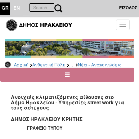
GR
EN
ΕΙΣΟΔΟΣ
ΑΝΘΕΚΤΙΚΗ
Toggle
ΠΟΛΗ
navigati
Κοινωνική
Πολιτική
Νέα
-
...
Αρχική
Ανθεκτική Πόλη
Νέα - Ανακοινώσεις
Ανακοινώσεις
Επιδόματα
&
Παροχές
Ανοιχτές κλιματιζόμενες αίθουσες στο
για
Δήμο Ηρακλείου - Υπηρεσίες street work για
Οικονομική
τους αστέγους
Αδυναμία
&
ΔΗΜΟΣ ΗΡΑΚΛΕΙΟΥ ΚΡΗΤΗΣ
Φυσικές
ΓΡΑΦΕΙΟ ΤΥΠΟΥ
Καταστροφές
Κέντρα