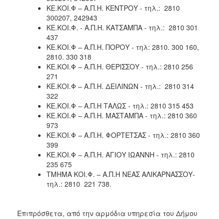
ΚΕ.ΚΟΙ.Φ – Α.Π.Η. ΚΕΝΤΡΟΥ - τηλ.: 2810
Ιατρείο
300207, 242943
Ξενώνας
ΚΕ.ΚΟΙ.Φ. - Α.Π.Η. ΚΑΤΣΑΜΠΑ - τηλ.: 2810 301
Φιλοξενίας
437
Γυναικών
ΚΕ.ΚΟΙ.Φ – Α.Π.Η. ΠΟΡΟΥ - τηλ: 2810. 300 160,
2810. 330 318
Κέντρο
ΚΕ.ΚΟΙ.Φ – Α.Π.Η. ΘΕΡΙΣΣΟΥ - τηλ.: 2810 256
Κοινότητας
271
Κοινωνικό
ΚΕ.ΚΟΙ.Φ – Α.Π.Η. ΔΕΙΛΙΝΩΝ - τηλ.: 2810 314
Φαρμακείο
322
ΚΕ.ΚΟΙ.Φ – Α.Π.Η ΤΑΛΩΣ - τηλ.: 2810 315 453
Κοινωνικό
ΚΕ.ΚΟΙ.Φ – Α.Π.Η. ΜΑΣΤΑΜΠΑ - τηλ.: 2810 360
Παντοπωλείο
973
Ισότητα
ΚΕ.ΚΟΙ.Φ – Α.Π.Η. ΦΟΡΤΕΤΣΑΣ - τηλ.: 2810 360
των
399
Φύλων
ΚΕ.ΚΟΙ.Φ – Α.Π.Η. ΑΓΙΟΥ ΙΩΑΝΝΗ - τηλ.: 2810
235 675
Υγεία
ΤΜΗΜΑ ΚΟΙ.Φ. – Α.Π.Η ΝΕΑΣ ΑΛΙΚΑΡΝΑΣΣΟΥ-
Αυτόματοι
τηλ.: 2810 221 738.
Απινιδωτές
Επιπρόσθετα, από την αρμόδια υπηρεσία του Δήμου