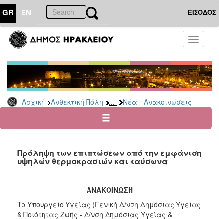
GR
EN
ΕΙΣΟΔΟΣ
ΑΝΘΕΚΤΙΚΗ
Toggle
ΠΟΛΗ
navigati
Κοινωνική
Πολιτική
Νέα
-
...
Αρχική
Ανθεκτική Πόλη
Νέα - Ανακοινώσεις
Ανακοινώσεις
Επιδόματα
&
Παροχές
Πρόληψη των επιπτώσεων από την εμφάνιση
για
υψηλών θερμοκρασιών και καύσωνα
Οικονομική
Αδυναμία
&
ΑΝΑΚΟΙΝΩΣΗ
Φυσικές
Καταστροφές
Το Υπουργείο Υγείας (Γενική Δ/νση Δημόσιας Υγείας
& Ποιότητας Ζωής - Δ/νση Δημόσιας Υγείας &
Κέντρα