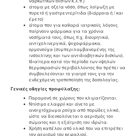
ναρκωτικών ουσιών κ.λ.π.)
Ιατρείο
άτομα με οξεία νόσο, όπως λοίμωξη με
πυρετό ή γαστρεντερίτιδα (διάρροια ή / και
Ξενώνας
έμετο)
Φιλοξενίας
άτομα που για καθαρά ιατρικούς λόγους
Γυναικών
παίρνουν φάρμακα για τα χρόνια
Κέντρο
νοσήματά τους, όπως π.χ. διουρητικά,
Κοινότητας
αντιχολινεργικά, ψυχοφάρμακα,
ορμονούχα (συμπεριλαμβανομένης της
Κοινωνικό
ινσουλίνης και των αντιδιαβητικών δισκίων).
Φαρμακείο
Ιδιαίτερα κατά την περίοδο των υψηλών
Κοινωνικό
θερμοκρασιών περιβάλλοντος θα πρέπει να
Παντοπωλείο
συμβουλεύονται το γιατρό τους για την
ενδεχόμενη τροποποίηση της δοσολογίας.
Ισότητα
των
Γενικές οδηγίες προφύλαξης:
Φύλων
Παραμονή σε χώρους που κλιματίζονται.
Υγεία
Ντύσιμο ελαφρύ και άνετο με
ανοιχτόχρωμα ρούχα από πορώδες υλικό,
Αυτόματοι
ώστε να διευκολύνεται ο αερισμός του
Απινιδωτές
σώματος και η εξάτμιση του ιδρώτα.
Χρήση καπέλου από υλικό που να επιτρέπει
τον αερισμό του κεφαλιού.