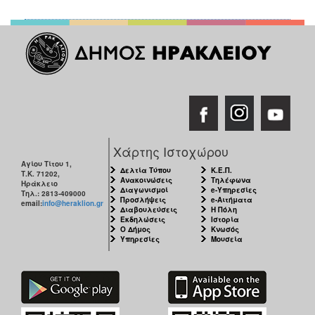
Χάρτης Ιστοχώρου
Αγίου Τίτου 1,
Δελτία Τύπου
Κ.Ε.Π.
Τ.Κ. 71202,
Ανακοινώσεις
Τηλέφωνα
Ηράκλειο
Διαγωνισμοί
e-Υπηρεσίες
Τηλ.: 2813-409000
Προσλήψεις
e-Αιτήματα
email:
info@heraklion.gr
Διαβουλεύσεις
Η Πόλη
Εκδηλώσεις
Ιστορία
Ο Δήμος
Κνωσός
Υπηρεσίες
Μουσεία