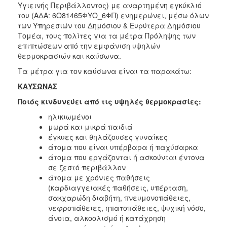
Υγιεινής Περιβάλλοντος) με αναρτημένη εγκύκλιό
Κοινοτικής
του (ΑΔΑ: 6Ο81465ΦΥΟ_6ΦΠ) ενημερώνει, μέσω όλων
Φροντίδας
των Υπηρεσιών του Δημόσιου & Ευρύτερα Δημόσιου
(Κ.Α.Π.Η.)
Τομέα, τους πολίτες για τα μέτρα Πρόληψης των
Κέντρα
επιπτώσεων από την εμφάνιση υψηλών
Δημιουργικής
θερμοκρασιών και καύσωνα.
Απασχόλησης
Τα μέτρα για τον καύσωνα είναι τα παρακάτω:
Παιδιών
(Κ.Δ.Α.Π.)
ΚΑΥΣΩΝΑΣ
Κέντρα
Ποιός κινδυνεύει από τις υψηλές θερμοκρασίες:
Ημερήσιας
ηλικιωμένοι
Φροντίδας
μωρά και μικρά παιδιά
Ηλικιωμένων
έγκυες και θηλάζουσες γυναίκες
(Κ.Η.Φ.Η.)
άτομα που είναι υπέρβαρα ή παχύσαρκα
Κ.Δ.Α.Π.Α.μεΑ.
άτομα που εργάζονται ή ασκούνται έντονα
σε ζεστό περιβάλλον
Αδειοδότηση
άτομα με χρόνιες παθήσεις
&
(καρδιαγγειακές παθήσεις, υπέρταση,
Έλεγχος
σακχαρώδη διαβήτη, πνευμονοπάθειες,
Βρεφονηπιακών
νεφροπάθειες, ηπατοπάθειες, ψυχική νόσο,
Σταθμών
άνοια, αλκοολισμό ή κατάχρηση
Δημοτικό