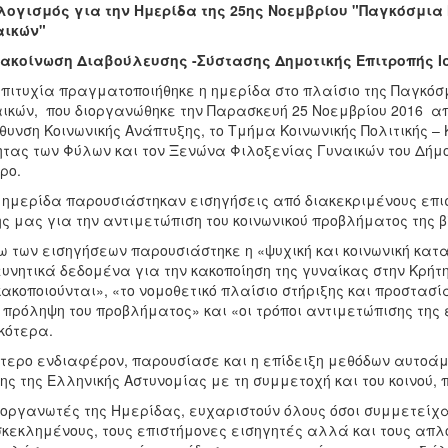
ογισμός για την Ημερίδα της 25ης Νοεμβρίου "Παγκόσμια
αικών"
νακοίνωση Διαβούλευσης -Σύστασης Δημοτικής Επιτροπής Ι
πιτυχία πραγματοποιήθηκε η ημερίδα στο πλαίσιο της Παγκόσ
ικών, που διοργανώθηκε την Παρασκευή 25 Νοεμβρίου 2016 από
θυνση Κοινωνικής Ανάπτυξης, το Τμήμα Κοινωνικής Πολιτικής 
ητας των Φύλων και τον Ξενώνα Φιλοξενίας Γυναικών του Δήμο
ρο.
 ημερίδα παρουσιάστηκαν εισηγήσεις από διακεκριμένους επισ
ς μας για την αντιμετώπιση του κοινωνικού προβλήματος της β
 των εισηγήσεων παρουσιάστηκε η «ψυχική και κοινωνική κατα
υνητικά δεδομένα για την κακοποίηση της γυναίκας στην Κρήτ
κακοποιούνται», «το νομοθετικό πλαίσιο στήριξης και προστασ
 πρόληψη του προβλήματος» και «οι τρόποι αντιμετώπισης της έ
κότερα.
ίτερο ενδιαφέρον, παρουσίασε και η επίδειξη μεθόδων αυτοά
ης της Ελληνικής Αστυνομίας με τη συμμετοχή και του κοινού,
ιοργανωτές της Ημερίδας, ευχαριστούν όλους όσοι συμμετείχαν
κεκλημένους, τους επιστήμονες εισηγητές αλλά και τους απλο