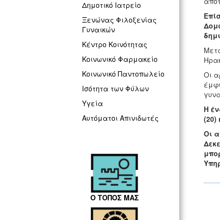
αποτ
Δημοτικό Ιατρείο
Επίσ
Ξενώνας Φιλοξενίας
Δομώ
Γυναικών
δημι
Κέντρο Κοινότητας
Μετά
Κοινωνικό Φαρμακείο
Ηρακ
Κοινωνικό Παντοπωλείο
Οι α
έμφυ
Ισότητα των Φύλων
γυνα
Υγεία
Η έν
Αυτόματοι Απινιδωτές
(20)
Οι α
Δεκε
μπορ
Υπηρ
Ο ΤΟΠΟΣ ΜΑΣ