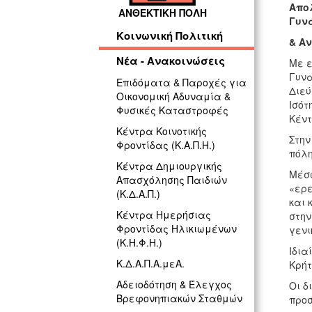
Απολ
ΑΝΘΕΚΤΙΚΗ ΠΟΛΗ
Γυν
Κοινωνική Πολιτική
& Α
Νέα - Ανακοινώσεις
Με ε
Γυνα
Επιδόματα & Παροχές για
Διεύ
Οικονομική Αδυναμία &
Ισότ
Φυσικές Καταστροφές
Κέντ
Κέντρα Κοινοτικής
Στην
Φροντίδας (Κ.Α.Π.Η.)
πόλη
Κέντρα Δημιουργικής
Μέσω
Απασχόλησης Παιδιών
«ερε
(Κ.Δ.Α.Π.)
και 
Κέντρα Ημερήσιας
στην
Φροντίδας Ηλικιωμένων
γενι
(Κ.Η.Φ.Η.)
Ιδια
Κ.Δ.Α.Π.Α.μεΑ.
Κρήτ
Αδειοδότηση & Έλεγχος
Οι δ
Βρεφονηπιακών Σταθμών
προσ