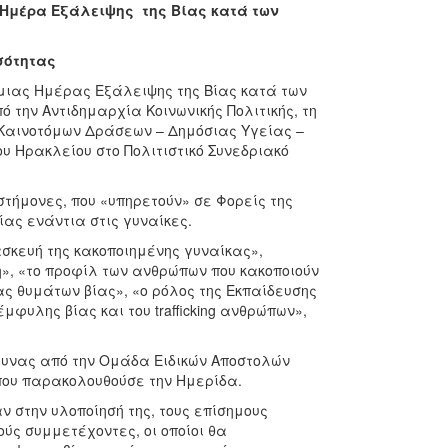
 Ημέρα Εξάλειψης της Βίας κατά των
σότητας
μιας Ημέρας Εξάλειψης της Βίας κατά των
 την Αντιδημαρχία Κοινωνικής Πολιτικής, τη
– Καινοτόμων Δράσεων – Δημόσιας Υγείας –
υ Ηρακλείου στο Πολιτιστικό Συνεδριακό
τήμονες, που «υπηρετούν» σε Φορείς της
ίας ενάντια στις γυναίκες.
σκευή της κακοποιημένης γυναίκας»,
η», «το προφίλ των ανθρώπων που κακοποιούν
ίας θυμάτων βίας», «ο ρόλος της Εκπαίδευσης
μφυλης βίας και του trafficking ανθρώπων»,
μυνας από την Ομάδα Ειδικών Αποστολών
 που παρακολουθούσε την Ημερίδα.
 στην υλοποίησή της, τους επίσημους
ύς συμμετέχοντες, οι οποίοι θα