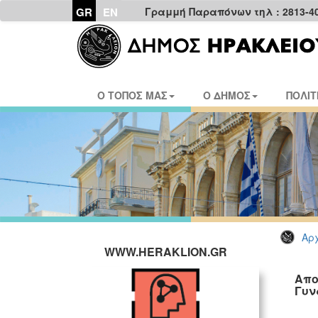
GR
EN
Γραμμή Παραπόνων τηλ : 2813-4
Ο ΤΟΠΟΣ ΜΑΣ
Ο ΔΗΜΟΣ
ΠΟΛΙΤ
Αρχ
WWW.HERAKLION.GR
Απο
Γυν