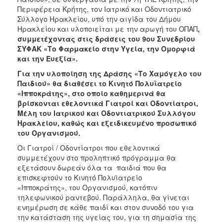
Περιφέρεια Κρήτης, τον Ιατρικό και Οδοντιατρικό
Ο
Σύλλογο Ηρακλείου, υπό την αιγίδα του Δήμου
ΤΟΠΟΣ
Ηρακλείου και υλοποιείται με την αρωγή του ΟΠΑΠ
,
ΜΑΣ
συμμετέχοντας στις δράσεις του 9ου Συνεδρίου
ΣΥΦΑΚ «Το Φαρμακείο στην Υγεία, την Ομορφιά
Ο
και την Ευεξία».
ΔΗΜΟΣ
Για την υλοποίηση της Δράσης «Το Χαμόγελο του
Παιδιού» θα διαθέσει το Κινητό Πολυϊατρείο
ΠΟΛΙΤΙΣΜΟΣ
«Ιπποκράτης», στο οποίο καθημερινά θα
βρίσκονται εθελοντικά Γιατροί και Οδοντίατροι,
Μέλη του Ιατρικού και Οδοντιατρικού Συλλόγου
Ηρακλείου, καθώς και εξειδικευμένο προσωπικό
του Οργανισμού.
Οι Γιατροί / Οδοντίατροι που εθελοντικά
συμμετέχουν στο προληπτικό πρόγραμμα θα
εξετάσουν δωρεάν όλα τα παιδιά που θα
επισκεφτούν το Κινητό Πολυϊατρείο
«Ιπποκράτης»,
του
Οργανισμού, κατόπιν
τηλεφωνικού ραντεβού. Παράλληλα, θα γίνεται
ενημέρωση σε κάθε παιδί και στον συνοδό του για
την κατάσταση της υγείας του, για τη σημασία της