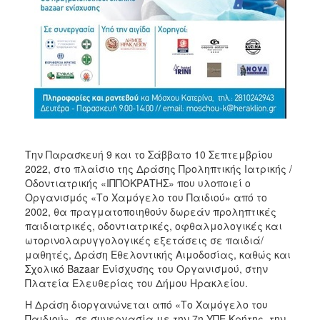
Ιατρείο
Ξενώνας
Φιλοξενίας
Γυναικών
Κέντρο
Κοινότητας
Κοινωνικό
Φαρμακείο
Την Παρασκευή 9 και το Σάββατο 10 Σεπτεμβρίου
Κοινωνικό
2022, στο πλαίσιο της Δράσης Προληπτικής Ιατρικής /
Παντοπωλείο
Οδοντιατρικής «ΙΠΠΟΚΡΑΤΗΣ» που υλοποιεί ο
Ισότητα
Οργανισμός «Το Χαμόγελο του Παιδιού» από το
των
2002, θα πραγματοποιηθούν δωρεάν προληπτικές
Φύλων
παιδιατρικές, οδοντιατρικές, οφθαλμολογικές και
ωτορινολαρυγγολογικές εξετάσεις σε παιδιά/
Υγεία
μαθητές, Δράση Εθελοντικής Αιμοδοσίας, καθώς και
Αυτόματοι
Σχολικό Bazaar Ενίσχυσης του Οργανισμού, στην
Απινιδωτές
Πλατεία Ελευθερίας του Δήμου Ηρακλείου.
Η Δράση διοργανώνεται από «Το Χαμόγελο του
Παιδιού», σε συνεργασία με την 7η ΥΠΕ Κρήτης, την