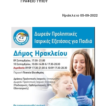
ΓΡΑΦΕΙΟ ΤΥΠΟΥ
Κοινοτικής
Φροντίδας
(Κ.Α.Π.Η.)
Ηράκλειο 05-09-2022
Κέντρα
Δημιουργικής
Απασχόλησης
Παιδιών
(Κ.Δ.Α.Π.)
Κέντρα
Ημερήσιας
Φροντίδας
Ηλικιωμένων
(Κ.Η.Φ.Η.)
Κ.Δ.Α.Π.Α.μεΑ.
Αδειοδότηση
&
Έλεγχος
Βρεφονηπιακών
Σταθμών
Δημοτικό