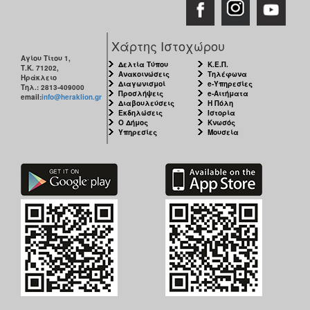
Χάρτης Ιστοχώρου
Αγίου Τίτου 1,
Δελτία Τύπου
Κ.Ε.Π.
Τ.Κ. 71202,
Ανακοινώσεις
Τηλέφωνα
Ηράκλειο
Διαγωνισμοί
e-Υπηρεσίες
Τηλ.: 2813-409000
Προσλήψεις
e-Αιτήματα
email:
info@heraklion.gr
Διαβουλεύσεις
Η Πόλη
Εκδηλώσεις
Ιστορία
Ο Δήμος
Κνωσός
Υπηρεσίες
Μουσεία