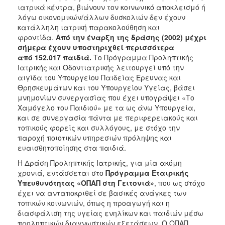
ιατρικά κέντρα, βιώνουν τον κοινωνικό αποκλεισμό ή
λόγω οικονομικών/άλλων δυσκολιών δεν έχουν
κατάλληλη ιατρική παρακολούθηση και
φροντίδα.
Από την έναρξη της δράσης (2002) μέχρι
σήμερα έχουν υποστηριχθεί περισσότερα
από 152.017 παιδιά.
Το Πρόγραμμα Προληπτικής
Ιατρικής και Οδοντιατρικής λειτουργεί υπό την
αιγίδα του Υπουργείου Παιδείας Έρευνας και
Θρησκευμάτων και του Υπουργείου Υγείας, βάσει
μνημονίων συνεργασίας που έχει υπογράψει «Το
Χαμόγελο του Παιδιού» με τα ως άνω Υπουργεία,
και σε συνεργασία πάντα με περιφερειακούς και
τοπικούς φορείς και συλλόγους, με στόχο την
παροχή ποιοτικών υπηρεσιών πρόληψης και
ευαισθητοποίησης στα παιδιά.
Η Δράση Προληπτικής Ιατρικής, για μία ακόμη
χρονιά, εντάσσεται στο
Πρόγραμμα Εταιρικής
Υπευθυνότητας «ΟΠΑΠ στη Γειτονιά»
, που ως στόχο
έχει να ανταποκριθεί σε βασικές ανάγκες των
τοπικών κοινωνιών, όπως η προαγωγή και η
διασφάλιση της υγείας ενηλίκων και παιδιών μέσω
προληπτικών διαγνωστικών εξετάσεων. Ο ΟΠΑΠ