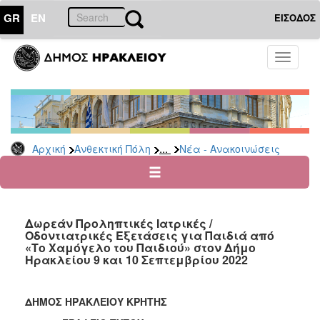
GR
EN
ΕΙΣΟΔΟΣ
ΑΝΘΕΚΤΙΚΗ
Toggle
ΠΟΛΗ
navigati
Κοινωνική
Πολιτική
Νέα
-
...
Αρχική
Ανθεκτική Πόλη
Νέα - Ανακοινώσεις
Ανακοινώσεις
Επιδόματα
&
Παροχές
Δωρεάν Προληπτικές Ιατρικές /
για
Οδοντιατρικές Εξετάσεις για Παιδιά από
Οικονομική
«Το Χαμόγελο του Παιδιού» στον Δήμο
Αδυναμία
Ηρακλείου 9 και 10 Σεπτεμβρίου 2022
&
Φυσικές
Καταστροφές
ΔΗΜΟΣ ΗΡΑΚΛΕΙΟΥ ΚΡΗΤΗΣ
Κέντρα