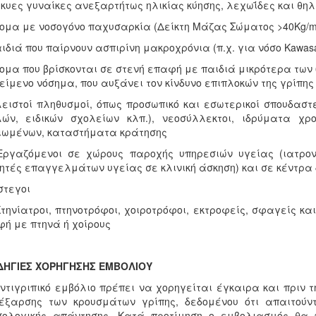
γκυες γυναίκες ανεξαρτήτως ηλικίας κύησης, λεχωΐδες και θη
τομα με νοσογόνο παχυσαρκία (Δείκτη Μάζας Σώματος >40Kg/m
αιδιά που παίρνουν ασπιρίνη μακροχρόνια (π.χ. για νόσο Kawas
τομα που βρίσκονται σε στενή επαφή με παιδιά μικρότερα των 
είμενο νόσημα, που αυξάνει τον κίνδυνο επιπλοκών της γρίπης
λειστοί πληθυσμοί, όπως προσωπικό και εσωτερικοί σπουδαστ
λών, ειδικών σχολείων κλπ.), νεοσύλλεκτοι, ιδρύματα χ
ιωμένων, καταστήματα κράτησης
ργαζόμενοι σε χώρους παροχής υπηρεσιών υγείας (ιατρονο
ητές επαγγελμάτων υγείας σε κλινική άσκηση) και σε κέντρ
στεγοι
Κτηνίατροι, πτηνοτρόφοι, χοιροτρόφοι, εκτροφείς, σφαγείς κ
ή με πτηνά ή χοίρους
ΟΔΗΓΙΕΣ ΧΟΡΗΓΗΣΗΣ ΕΜΒΟΛΙΟΥ
ντιγριπικό εμβόλιο πρέπει να χορηγείται έγκαιρα και πριν 
έξαρσης των κρουσμάτων γρίπης, δεδομένου ότι απαιτούν
σολογικής απάντησης. Κατά προτίμηση ο εμβολιασμός θα 