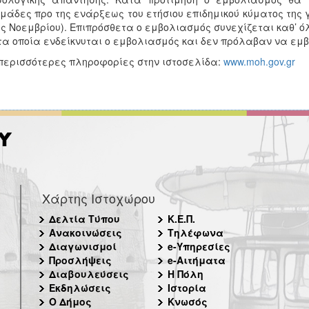
μάδες προ της ενάρξεως του ετήσιου επιδημικού κύματος της
ς Νοεμβρίου). Επιπρόσθετα ο εμβολιασμός συνεχίζεται καθ’ όλ
τα οποία ενδείκνυται ο εμβολιασμός και δεν πρόλαβαν να εμ
περισσότερες πληροφορίες στην ιστοσελίδα:
www.moh.gov.gr
Χάρτης Ιστοχώρου
Δελτία Τύπου
Κ.Ε.Π.
Ανακοινώσεις
Τηλέφωνα
Διαγωνισμοί
e-Υπηρεσίες
Προσλήψεις
e-Αιτήματα
Διαβουλεύσεις
Η Πόλη
Εκδηλώσεις
Ιστορία
Ο Δήμος
Κνωσός