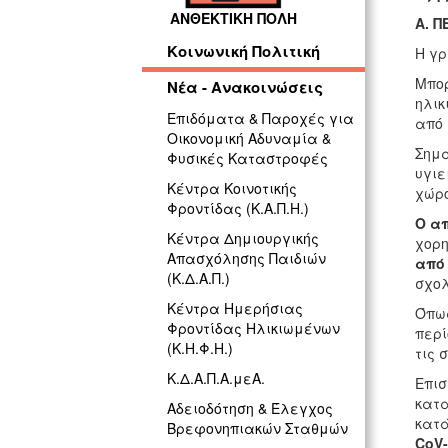
ΑΝΘΕΚΤΙΚΗ ΠΟΛΗ
Α. Π
Κοινωνική Πολιτική
Η γρ
Μπο
Νέα - Ανακοινώσεις
ηλικ
Επιδόματα & Παροχές για
από 
Οικονομική Αδυναμία &
Σημα
Φυσικές Καταστροφές
υγιε
Κέντρα Κοινοτικής
χώρο
Φροντίδας (Κ.Α.Π.Η.)
Ο απ
Κέντρα Δημιουργικής
χορ
Απασχόλησης Παιδιών
από 
(Κ.Δ.Α.Π.)
σχολ
Κέντρα Ημερήσιας
Όπως
Φροντίδας Ηλικιωμένων
περί
(Κ.Η.Φ.Η.)
τις 
Κ.Δ.Α.Π.Α.μεΑ.
Επι
κατα
Αδειοδότηση & Έλεγχος
κατά
Βρεφονηπιακών Σταθμών
CoV-