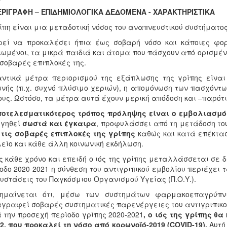
ΕΡΙΓΡΑΦΗ – ΕΠΙΔΗΜΙΟΛΟΓΙΚΑ ΔΕΔΟΜΕΝΑ - ΧΑΡΑΚΤΗΡΙΣΤΙΚΑ
ίπη είναι μια μεταδοτική νόσος του αναπνευστικού συστήματος
ρεί να προκαλέσει ήπια έως σοβαρή νόσο και κάποιες φορ
ιωμένοι, τα μικρά παιδιά και άτομα που πάσχουν από ορισμέ
σοβαρές επιπλοκές της.
ντικά μέτρα περιορισμού της εξάπλωσης της γρίπης είνα
ινής (π.χ. συχνό πλύσιμο χεριών), η απομόνωση των πασχόντ
υς. Ωστόσο, τα μέτρα αυτά έχουν μερική απόδοση και –παρότι
οτελεσματικότερος τρόπος πρόληψης είναι ο εμβολιασμός
ηγηθεί
σωστά και έγκαιρα
, προφυλάσσει από τη μετάδοση το
τις σοβαρές επιπλοκές της γρίπης
καθώς και κατά επέκτασ
είο και κάθε άλλη κοινωνική εκδήλωση.
 κάθε χρόνο και επειδή ο ιός της γρίπης μεταλλάσσεται σε δι
οδο 2020-2021 η σύνθεση του αντιγριπικού εμβολίου περιέχει
συστάσεις του Παγκόσμιου Οργανισμού Υγείας (Π.Ο.Υ.).
σημαίνεται ότι, μέσω των συστημάτων φαρμακοεπαγρύπνι
γραφεί σοβαρές συστηματικές παρενέργειες του αντιγριπικο
 την προσεχή περίοδο γρίπης 2020-2021
, ο ιός της γρίπης θ
2, που προκαλεί τη νόσο από κορωνοïό-2019 (COVID-19).
Αυτή