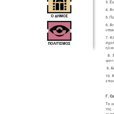
3. Έ
4. Ά
Ο ΔΗΜΟΣ
5. Π
6. Ά
υποκ
7. Κ
σχο
ΠΟΛΙΤΙΣΜΟΣ
ηλικ
8. Ε
φοιτ
9. Ά
10. 
επαφ
Γ. 
Το α
της 
ανο