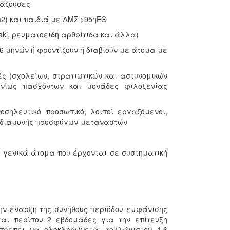
λάζουσες
2) και παιδιά με ΔΜΣ >95ηΕΘ
aki, ρευματοειδή αρθρίτιδα και άλλα)
6 μηνών ή φροντίζουν ή διαβιούν με άτομα με
ές (σχολείων, στρατιωτικών και αστυνομικών
ρονίως πασχόντων και μονάδες φιλοξενίας
σηλευτικό προσωπικό, λοιποί εργαζόμενοι,
α διαμονής προσφύγων-μεταναστών
αι γενικά άτομα που έρχονται σε συστηματική
την έναρξη της συνήθους περιόδου εμφάνισης
ται περίπου 2 εβδομάδες για την επίτευξη
πρέπει να ολοκληρώνεται τουλάχιστον 4-6