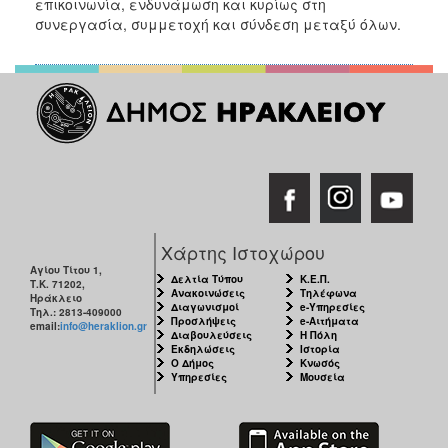
επικοινωνία, ενδυνάμωση και κυρίως στη
συνεργασία, συμμετοχή και σύνδεση μεταξύ όλων.
Ο
ΤΟΠΟΣ
ΜΑΣ
Ο
ΔΗΜΟΣ
ΠΟΛΙΤΙΣΜΟΣ
Χάρτης Ιστοχώρου
Αγίου Τίτου 1,
Δελτία Τύπου
Κ.Ε.Π.
Τ.Κ. 71202,
Ανακοινώσεις
Τηλέφωνα
Ηράκλειο
Διαγωνισμοί
e-Υπηρεσίες
Τηλ.: 2813-409000
Προσλήψεις
e-Αιτήματα
email:
info@heraklion.gr
Διαβουλεύσεις
Η Πόλη
Εκδηλώσεις
Ιστορία
Ο Δήμος
Κνωσός
Υπηρεσίες
Μουσεία