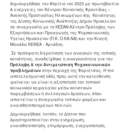
δημιουργήθηκε τον Απρίλιο του 2023 με πρωτοβουλία
Ιατρείο
& ενέργειες του Κέντρoυ Κοινοτικής Φροντίδας –
Ξενώνας
Ανοικτής Προστασίας Ηλικιωμένων 4ης Κοινότητας
Φιλοξενίας
της Δ/νσης Κοινωνικής Ανάπτυξης Δήμου Ηρακλείου
Γυναικών
σε συνεργασία με το ΚΕΣΑΝ-Κέντρο Πρόληψης των
Εξαρτήσεων και Προαγωγής της Ψυχοκοινωνικής
Κέντρο
Υγείας Ηρακλείου (Π.Κ. Ο.ΚΑ.ΝΑ) και την Κινητή
Κοινότητας
Μονάδα ΚΕΘΕΑ - Αριάδνη.
Κοινωνικό
Σε πρόσφατη διερεύνηση των αναγκών της τοπικής
Φαρμακείο
κοινότητας, αναδείχθηκε η αναγκαιότητα για την
Κοινωνικό
Πρόληψη & την Αντιμετώπιση Ψυχοκοινωνικών
Παντοπωλείο
προβλημάτων
στην περιοχή της Φορτέτσας. Η πιο
αποτελεσματική οδός προς αυτή την κατεύθυνση
Ισότητα
φαίνεται να είναι η αξιοποίηση του τοπικού
των
κοινωνικού κεφαλαίου μέσω κοινοτικών
Φύλων
παρεμβάσεων ή συλλογικών δράσεων, όπου
Υγεία
απαιτείται η συνεργασία τοπικών φορέων και
ευαισθητοποιημένων πολιτών.
Αυτόματοι
Απινιδωτές
Δημιουργήθηκε λοιπόν, το Δίκτυο
που
δραστηριοποιείται στην ενημέρωση,
ευαισθητοποίηση, επιμόρφωση, ενεργοποίηση,