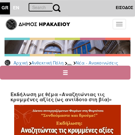
GR
EN
ΕΙΣΟΔΟΣ
ΑΝΘΕΚΤΙΚΗ
Toggle
ΠΟΛΗ
navigati
Κοινωνική
Πολιτική
Νέα
-
...
Αρχική
Ανθεκτική Πόλη
Νέα - Ανακοινώσεις
Ανακοινώσεις
Επιδόματα
&
Παροχές
Εκδήλωση με θέμα «Αναζητώντας τις
για
κρυμμένες αξίες (ως αντίδοτο στη βία)»
Οικονομική
Αδυναμία
&
Φυσικές
Καταστροφές
Κέντρα