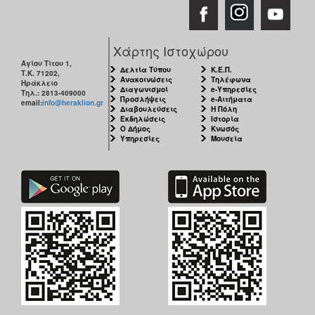
Ο
ΤΟΠΟΣ
ΜΑΣ
Χάρτης Ιστοχώρου
Αγίου Τίτου 1,
Δελτία Τύπου
Κ.Ε.Π.
Τ.Κ. 71202,
Ο
Ανακοινώσεις
Τηλέφωνα
Ηράκλειο
ΔΗΜΟΣ
Διαγωνισμοί
e-Υπηρεσίες
Τηλ.: 2813-409000
Προσλήψεις
e-Αιτήματα
email:
info@heraklion.gr
Διαβουλεύσεις
Η Πόλη
ΠΟΛΙΤΙΣΜΟΣ
Εκδηλώσεις
Ιστορία
Ο Δήμος
Κνωσός
Υπηρεσίες
Μουσεία