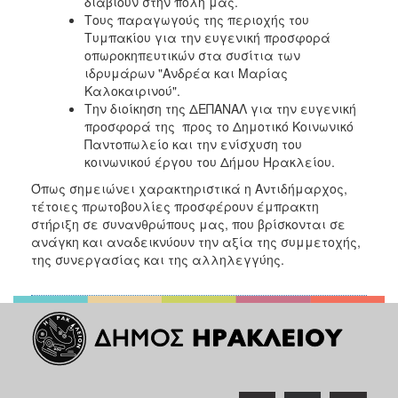
διαβιούν στην πόλη μας.
Ιατρείο
Tους παραγωγούς της περιοχής του
Τυμπακίου για την ευγενική προσφορά
Ξενώνας
οπωροκηπευτικών στα συσίτια των
Φιλοξενίας
ιδρυμάρων "Ανδρέα και Μαρίας
Γυναικών
Καλοκαιρινού".
Κέντρο
Την διοίκηση της ΔΕΠΑΝΑΛ για την ευγενική
Κοινότητας
προσφορά της προς το Δημοτικό Κοινωνικό
Παντοπωλείο και την ενίσχυση του
Κοινωνικό
κοινωνικού έργου του Δήμου Ηρακλείου.
Φαρμακείο
Όπως σημειώνει χαρακτηριστικά η Αντιδήμαρχος,
Κοινωνικό
τέτοιες πρωτοβουλίες προσφέρουν έμπρακτη
Παντοπωλείο
στήριξη σε συνανθρώπους μας, που βρίσκονται σε
Ισότητα
ανάγκη και αναδεικνύουν την αξία της συμμετοχής,
των
της συνεργασίας και της αλληλεγγύης.
Φύλων
Υγεία
Αυτόματοι
Απινιδωτές