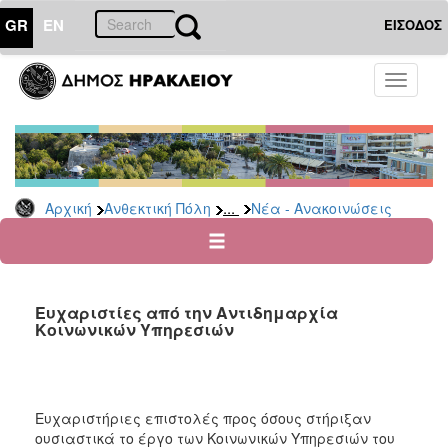
GR
EN
ΕΙΣΟΔΟΣ
ΑΝΘΕΚΤΙΚΗ
Toggle
ΠΟΛΗ
navigati
Κοινωνική
Πολιτική
Νέα
-
...
Αρχική
Ανθεκτική Πόλη
Νέα - Ανακοινώσεις
Ανακοινώσεις
Επιδόματα
&
Παροχές
Ευχαριστίες από την Αντιδημαρχία
για
Κοινωνικών Υπηρεσιών
Οικονομική
Αδυναμία
&
Φυσικές
Καταστροφές
Ευχαριστήριες επιστολές προς όσους στήριξαν
ουσιαστικά το έργο των Κοινωνικών Υπηρεσιών του
Κέντρα