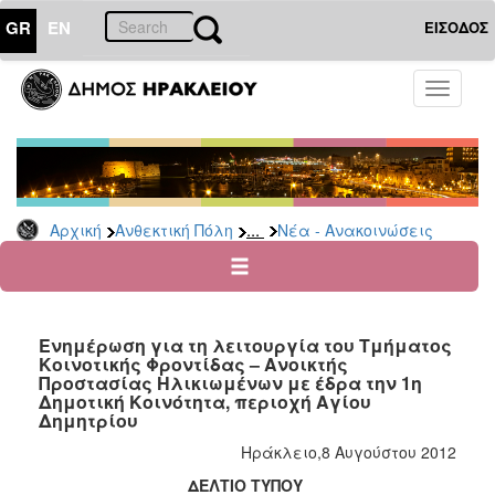
GR
EN
ΕΙΣΟΔΟΣ
ΑΝΘΕΚΤΙΚΗ
Toggle
ΠΟΛΗ
navigati
Κοινωνική
Πολιτική
Νέα
-
...
Αρχική
Ανθεκτική Πόλη
Νέα - Ανακοινώσεις
Ανακοινώσεις
Επιδόματα
&
Παροχές
Ενημέρωση για τη λειτουργία του Τμήματος
για
Κοινοτικής Φροντίδας – Ανοικτής
Οικονομική
Προστασίας Ηλικιωμένων με έδρα την 1η
Αδυναμία
Δημοτική Κοινότητα, περιοχή Αγίου
&
Δημητρίου
Φυσικές
Ηράκλειο,8 Αυγούστου 2012
Καταστροφές
ΔΕΛΤΙΟ
ΤΥΠΟΥ
Κέντρα