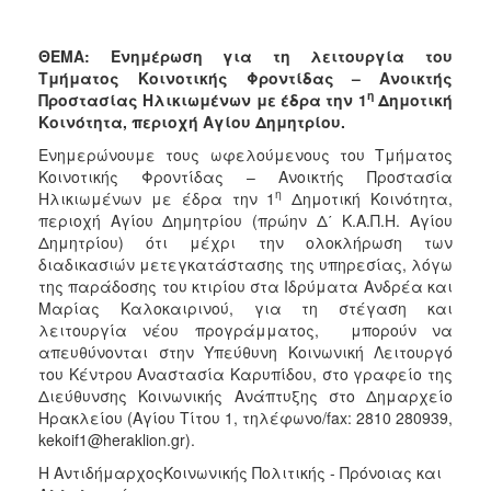
Κοινοτικής
Φροντίδας
ΘΕΜΑ: Ενημέρωση για τη λειτουργία του
(Κ.Α.Π.Η.)
Τμήματος Κοινοτικής Φροντίδας – Ανοικτής
Κέντρα
η
Προστασίας Ηλικιωμένων με έδρα την 1
Δημοτική
Δημιουργικής
Κοινότητα, περιοχή Αγίου Δημητρίου.
Απασχόλησης
Ενημερώνουμε τους ωφελούμενους του Τμήματος
Παιδιών
Κοινοτικής Φροντίδας – Ανοικτής Προστασία
(Κ.Δ.Α.Π.)
η
Ηλικιωμένων με έδρα την 1
Δημοτική Κοινότητα,
Κέντρα
περιοχή Αγίου Δημητρίου (πρώην Δ΄ Κ.Α.Π.Η. Αγίου
Ημερήσιας
Δημητρίου) ότι μέχρι την ολοκλήρωση των
Φροντίδας
διαδικασιών μετεγκατάστασης της υπηρεσίας, λόγω
Ηλικιωμένων
της παράδοσης του κτιρίου στα Ιδρύματα Ανδρέα και
(Κ.Η.Φ.Η.)
Μαρίας Καλοκαιρινού, για τη στέγαση και
λειτουργία νέου προγράμματος, μπορούν να
Κ.Δ.Α.Π.Α.μεΑ.
απευθύνονται στην Υπεύθυνη Κοινωνική Λειτουργό
Αδειοδότηση
του Κέντρου Αναστασία Καρυπίδου, στο γραφείο της
&
Διεύθυνσης Κοινωνικής Ανάπτυξης στο Δημαρχείο
Έλεγχος
Ηρακλείου (Αγίου Τίτου 1, τηλέφωνο/fax: 2810 280939,
Βρεφονηπιακών
kekoif1@heraklion.gr).
Σταθμών
Η ΑντιδήμαρχοςΚοινωνικής Πολιτικής - Πρόνοιας και
Δημοτικό