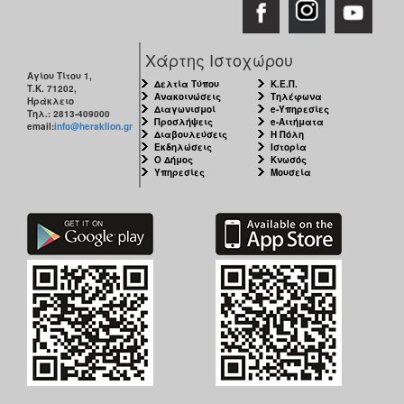
Ο
ΤΟΠΟΣ
Χάρτης Ιστοχώρου
ΜΑΣ
Αγίου Τίτου 1,
Δελτία Τύπου
Κ.Ε.Π.
Τ.Κ. 71202,
Ανακοινώσεις
Τηλέφωνα
Ο
Ηράκλειο
Διαγωνισμοί
e-Υπηρεσίες
ΔΗΜΟΣ
Τηλ.: 2813-409000
Προσλήψεις
e-Αιτήματα
email:
info@heraklion.gr
Διαβουλεύσεις
Η Πόλη
Εκδηλώσεις
Ιστορία
ΠΟΛΙΤΙΣΜΟΣ
Ο Δήμος
Κνωσός
Υπηρεσίες
Μουσεία