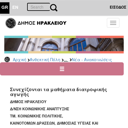
GR
EN
ΕΙΣΟΔΟΣ
ΑΝΘΕΚΤΙΚΗ
Toggle
ΠΟΛΗ
navigati
Κοινωνική
Πολιτική
Νέα
-
...
Αρχική
Ανθεκτική Πόλη
Νέα - Ανακοινώσεις
Ανακοινώσεις
Επιδόματα
&
Παροχές
Συνεχίζονται τα μαθήματα διατροφικής
για
αγωγής
Οικονομική
Αδυναμία
ΔΗΜΟΣ ΗΡΑΚΛΕΙΟΥ
&
Δ/ΝΣΗ ΚΟΙΝΩΝΙΚΗΣ ΑΝΑΠΤΥΞΗΣ
Φυσικές
ΤΜ. ΚΟΙΝΩΝΙΚΗΣ ΠΟΛΙΤΙΚΗΣ,
Καταστροφές
ΚΑΙΝΟΤΟΜΩΝ ΔΡΑΣΕΩΝ, ΔΗΜΟΣΙΑΣ ΥΓΕΙΑΣ ΚΑΙ
Κέντρα