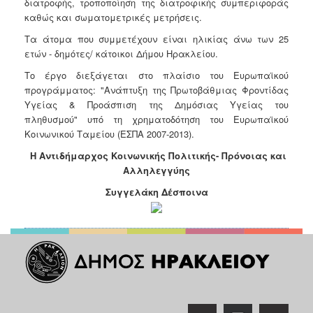
διατροφής, τροποποίηση της διατροφικής συμπεριφοράς
Ιατρείο
καθώς και σωματομετρικές μετρήσεις.
Ξενώνας
Τα άτομα που συμμετέχουν είναι ηλικίας άνω των 25
Φιλοξενίας
ετών - δημότες/ κάτοικοι Δήμου Ηρακλείου.
Γυναικών
Το έργο διεξάγεται στο πλαίσιο του Ευρωπαϊκού
Κέντρο
προγράμματος: "Ανάπτυξη της Πρωτοβάθμιας Φροντίδας
Κοινότητας
Υγείας & Προάσπιση της Δημόσιας Υγείας του
Κοινωνικό
πληθυσμού" υπό τη χρηματοδότηση του Ευρωπαϊκού
Φαρμακείο
Κοινωνικού Ταμείου (ΕΣΠΑ 2007-2013).
Κοινωνικό
Η Αντιδήμαρχος Κοινωνικής Πολιτικής- Πρόνοιας και
Παντοπωλείο
Αλληλεγγύης
Ισότητα
Συγγελάκη Δέσποινα
των
Φύλων
Υγεία
Αυτόματοι
Απινιδωτές