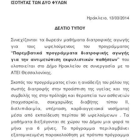
ΙΣΟΤΗΤΑΣ ΤΩΝ ΔΥΟ ΦΥΛΩΝ
Κοινοτικής
Φροντίδας
(Κ.Α.Π.Η.)
Ηράκλειο, 13/03/2014
Κέντρα
ΔΕΛΤΙΟ ΤΥΠΟΥ
Δημιουργικής
Απασχόλησης
Συνεχίζονται τα δωρεάν μαθήματα διατροφικής αγωγής
Παιδιών
για τους ωφελούμενους του προγράμματος
(Κ.Δ.Α.Π.)
“Παρεμβατικά προγράμματα διατροφικής αγωγής
για την αντιμετώπιση εκφυλιστικών παθήσεων”
που
Κέντρα
υλοποιείται στο Δήμο Ηρακλείου σε συνεργασία με το
Ημερήσιας
ΑΤΕΙ Θεσσαλονίκης.
Φροντίδας
Ηλικιωμένων
Σκοπός του προγράμματος είναι η ανάδειξη του ρόλου της
(Κ.Η.Φ.Η.)
σωστής διατροφής στην προάσπιση της υγείας και της
Κ.Δ.Α.Π.Α.μεΑ.
συμβολής της στην πρόληψη και θεραπεία των ασθενειών
(παχυσαρκία, σακχαρώδης διαβήτης τύπου ΙΙ,
Αδειοδότηση
δισλιπιδαιμία, υπέρταση, καρδιαγγειακά νοσήματα)
&
μέσα από εκπαίδευση περίπου 90 ωφελούμενων . Τα
Έλεγχος
μαθήματα διεξάγονται σε χώρου του Δήμου μια φορά το
Βρεφονηπιακών
μήνα για 6 μήνες. Το πρόγραμμα περιλαμβάνει
Σταθμών
εξατομικευμένη παρακολούθηση με πρότυπο πρόγραμμα
Δημοτικό